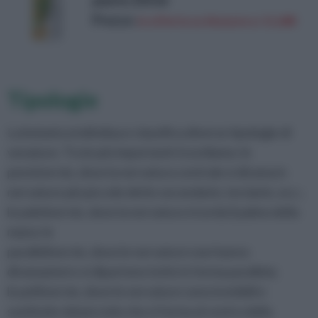
piante 250 ml
Prezzo:
in offerta su Amazon a: 11,68€
Tipologie
La botanica individua e classifica diverse tipologie di
venature. Tra le più importanti ricordiamo: le
penninervie, dove la nervatura centrale si dirama in
nervature più piccole dette secondarie, terziarie, ecc.;
le palminervie, dove la nervatura ricorda il palmo della
mano; le
parallelinervie, dove le nervature non hanno
diramazioni e si dipartono tutte in forma parallela;
le peltinervie, dove le nervature sono invisibili e
sostituite dal picciolo che si forma al centro della