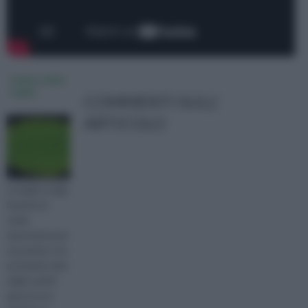
lamina della
foglia
COMMENTI SULL'
ARTICOLO
La foglia svolge
funzioni di
vitale
importanza per
una pianta, è la
principale sede
degli scambi
gassosi con