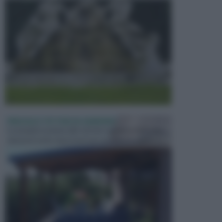
PERGOLE E TETTOIE DA GIARDINO
Le pergole assieme alle tettoie rappresentano due
elementi molto importanti per arredare lo spazio e...