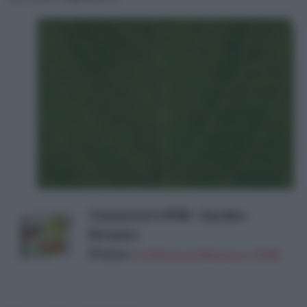
Clementoni 13948 - Giardino
Botanico
Prezzo:
in offerta su Amazon a: 14,9€