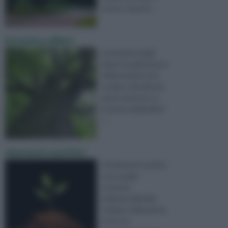
ricerca. Questo ...
botanica alberi
La botanica degli
alberi è quella branca
della botanica che
studia e classifica le
piante arboree. La
botanica degli alberi
r ...
elementi nutritivi
Gli elementi nutritivi
sono quelle
sostanze
indispensabili allo
sviluppo della pianta
ed al suo