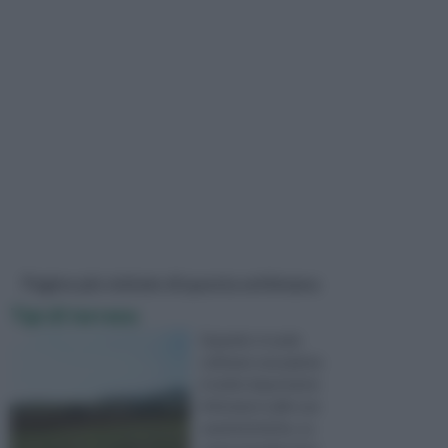
Pagine più visitate di questa settimana
Tipi di terreno
Quando si vuole
coltivare una pianta
è molto importante
informarsi sulle sue
caratteristiche, su