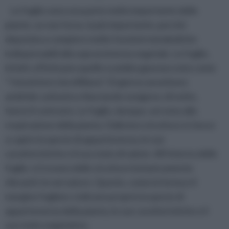
Le foglie sono una parte molto importante delle
piante, se non forse, la più importante, perché
deputata a compiere molte funzioni metaboliche
indispensabili alla sopravvivenza vegetale. Le foglie,
infatti, effettuano quello scambio gassoso noto come
“ fotosintesi clorofilliana”. Di giorno assorbono
anidride carbonica rilasciando ossigeno; di notte,
fanno il contrario. Le foglie, dunque, servono alla
respirazione della pianta. Dalla loro struttura si riesce
a capire la specie di appartenenza, le sue
caratteristiche e il suo stato di salute. All’interno delle
foglie, si trovano delle strutture botanicamente
rilevanti: le nervature. Queste, come la forma e il
margine fogliare, indicano proprio la specie di
appartenenza della pianta, le sue caratteristiche e il
suo stato vegetativo.