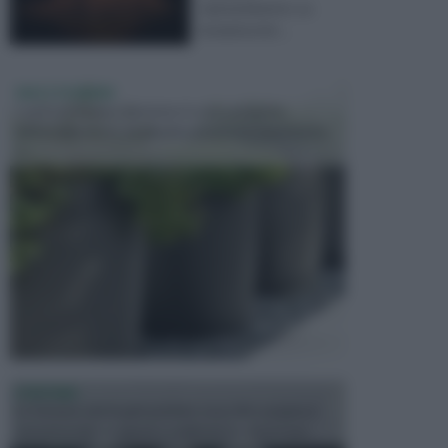
mantenimento. La
botanica ind ...
VASI E FIORIERE
I vasi e le fioriere rientrano in una categoria
dell’arredamento da giardino piuttosto importante,
c...
FONTANE
Le fontane dei luoghi pubblici sono dei complessi
monumentali disegnati e realizzati da illustri per...