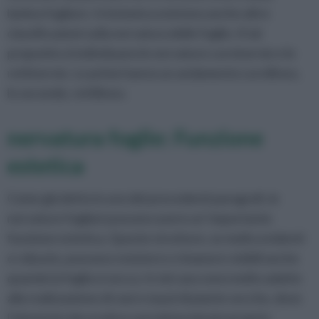
lamina fogliare. In botanica esistono anche altre
classificazioni sulla nervatura delle foglie. A tal
proposito si individuano le nervature curvinervie e le
rettinervie. Le prime hanno un andamento curvilineo,
le seconde, rettilineo.
nervatura foglie: Funzione
estetica
Come già detto in uno dei precedenti paragrafi, le
nervature fogliari possono avere un’ importante
funzione estetica. Queste strutture, se molto evidenti
e robuste, possono resistere e rimanere visibili anche
quando la foglia si secca. In tal caso sono molto adatte
alla realizzazione di vasi e mazzi di piante secche, dove
l’elemento decorativo sarà determinato proprio