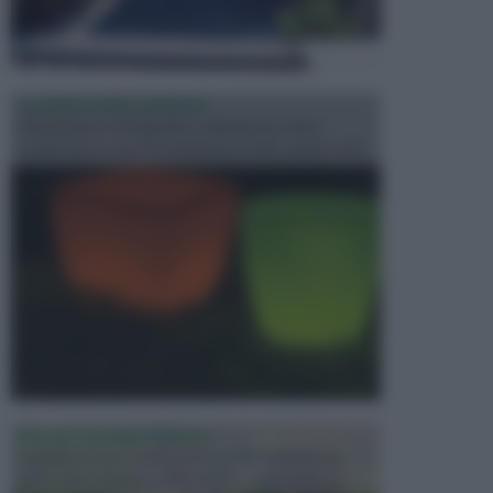
ILLUMINAZIONE GIARDINO
L’illuminazione del giardino solitamente viene
progettata in fase di realizzazione dello spazio verd...
PROGETTAZIONE GIARDINI
Il giardino è uno spazio esterno che richiede una
particolare dedizione affinché sia organizzato in ...