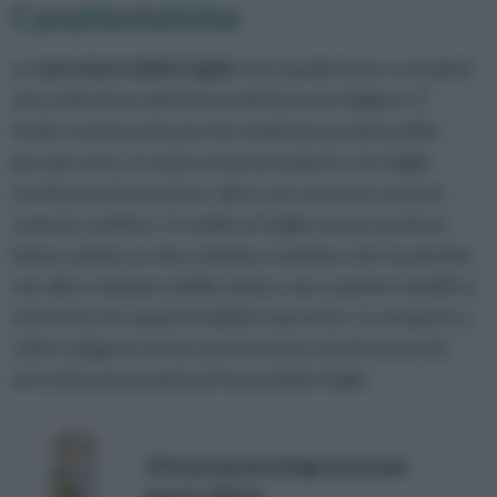
Caratteristiche
Le
nervature delle foglie
sono quelle linee o condotti
che si diramano all’interno del tessuto fogliare. E’
facile riconoscerle perché sembrano proprio delle
piccole vene. In natura esistono piante con foglie
ricchissime di venature, altre con venature assenti,
come le conifere. In realtà, le foglie senza venature
hanno subito un meccanismo evolutivo che ha portato
non alla scomparsa delle stesse, ma a una loro modifica
che le ha rese quasi invisibili o nascoste. Le venature a
volte svolgono anche una funzione estetica perché
arricchiscono proprio la forma delle foglie.
Cifo potassio integratore per