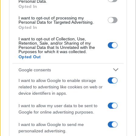
Personal Data.
not limited to your visit or usage behaviour. You may click to
Opted In
grant or deny consent to Google and its third-party tags to
use your data for below specified purposes in below Google
I want to opt-out of processing my
consent section.
Personal Data for Targeted Advertising.
Opted In
I want to opt-out of Collection, Use,
Retention, Sale, and/or Sharing of my
Personal Data that Is Unrelated with the
Purposes for which it was collected.
Opted Out
©2026 - giardinaggio.net - p.iva 03338800984
Collabora con Giardinaggio.net
Pubblicità
Google consents
I want to allow Google to enable storage
related to advertising like cookies on web or
device identifiers in apps.
I want to allow my user data to be sent to
Google for online advertising purposes.
I want to allow Google to send me
personalized advertising.