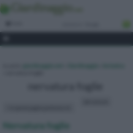
Forum
tu sei in :
giardinaggio.net
»
Giardinaggio
»
botanica
» nervatura foglie
nervatura foglie
altri articoli:
In questa pagina parleremo di :
Nervatura foglie