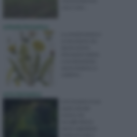
come prendersene
cura e come ...
scheda botanica
La scheda botanica è
un documento che
riporta tutte le
informazioni relative
a una determinata
specie di pianta. La
suddetta ...
orto botanico
L’orto botanico è uno
spazio naturale
esterno che
raccoglie diverse
specie vegetali per
finalità di studio e