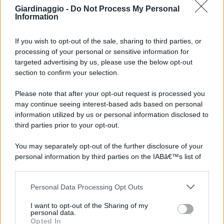
Giardinaggio -
Do Not Process My Personal
Information
If you wish to opt-out of the sale, sharing to third parties, or
processing of your personal or sensitive information for
targeted advertising by us, please use the below opt-out
section to confirm your selection.
Please note that after your opt-out request is processed you
may continue seeing interest-based ads based on personal
information utilized by us or personal information disclosed to
third parties prior to your opt-out.
You may separately opt-out of the further disclosure of your
personal information by third parties on the IABâ€™s list of
downstream participants.
Personal Data Processing Opt Outs
This information may also be disclosed by us to third parties
on the IABâ€™s List of Downstream Participants that may
I want to opt-out of the Sharing of my
further disclose it to other third parties.
personal data.
Opted In