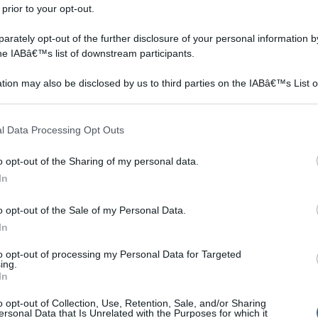
chimico naturalmente
quelle sostanze
 prior to your opt-out.
ana
presente nella litosfera (
indispensabili allo sviluppo
 per
parte esterna) terrestre, d
della pianta ed al suo mant
rately opt-out of the further disclosure of your personal information by
the IABâ€™s list of downstream participants.
tion may also be disclosed by us to third parties on the IABâ€™s List o
articipants that may further disclose it to other third parties.
 that this website/app uses one or more Google services and may gath
l Data Processing Opt Outs
including but not limited to your visit or usage behaviour. You may click 
 to Google and its third-party tags to use your data for below specifi
o opt-out of the Sharing of my personal data.
ogle consent section.
In
o opt-out of the Sale of my Personal Data.
In
to opt-out of processing my Personal Data for Targeted
ing.
In
o opt-out of Collection, Use, Retention, Sale, and/or Sharing
ersonal Data that Is Unrelated with the Purposes for which it