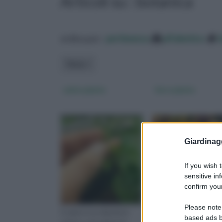
Articoli su : botanica
ordina per:
pertinenza
alfabetico
Tema
calcio piante
ferro piante
Giardinag
If you wish 
sensitive in
confirm your
Please note
Il calcio è un elemento
Il ferro è une delle
based ads b