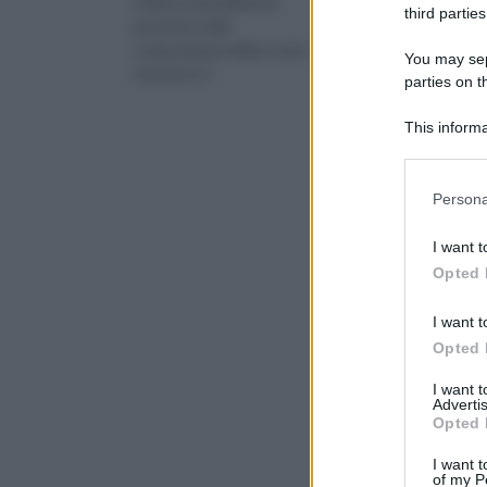
chimico naturalmente
sostanze nutritive
third parties
presente nella
indispensabili per la s
composizione della crosta
crescita della pianta e
You may sepa
terrestre. E’
il sa
parties on 
This informa
Downstream P
Please note
Persona
information 
deny consent
I want t
in below Go
Opted 
I want t
Opted 
I want 
Advertis
Opted 
I want t
of my P