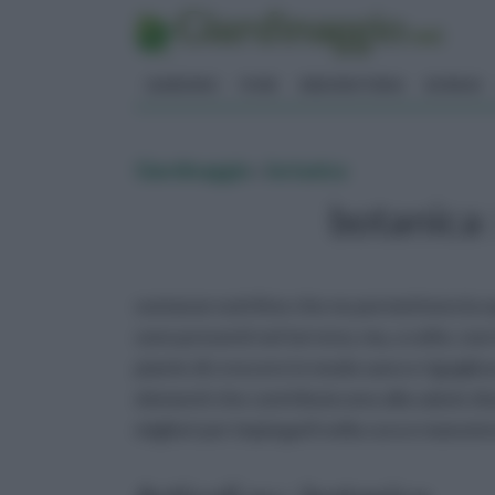
GIARDINO
FIORI
ERBORISTERIA
BONSAI
Giardinaggio
»
botanica
botanica :
sostanze nutritive che ne permettono la s
sono presenti nel terreno, ma, a volte, no
piante di crescere in modo sano e rigoglios
elementi che contribuiscono alla salute di 
migliori per impiegarli nella cura e manute