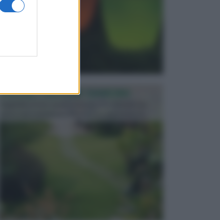
PROGETTAZIONE GIARDINI
Il giardino è uno spazio esterno che richiede una
particolare dedizione affinché sia organizzato in ...