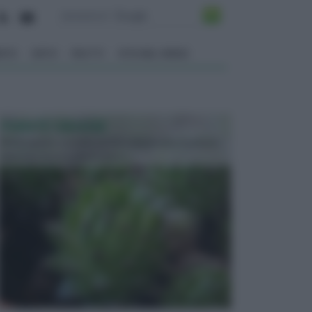
ENTO
ORTO
FRUTTI
VITA NEL VERDE
PIANTE GRASSE
Molto amate e a volte anche collezionate da alcune
persone, ecco le piante grass...