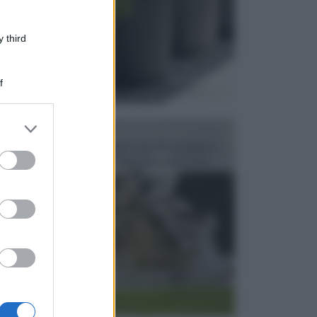
 third
f
er and store
FONTANE
to grant or
Le fontane dei luoghi pubblici sono dei complessi
ed purposes
monumentali disegnati e realizzati da illustri per...