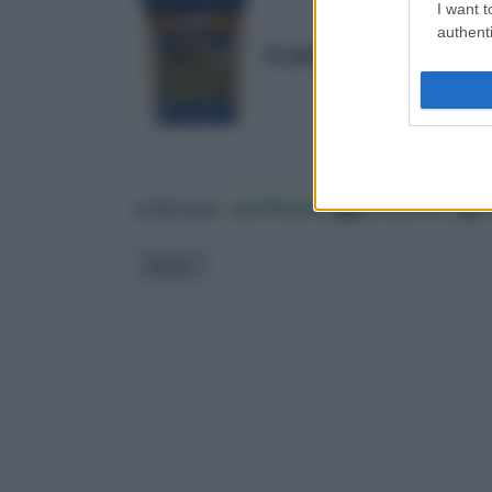
I want t
authenti
PLANT!T Vermiculite, 10 L
ordina per:
pertinenza
alfabetico
Tema