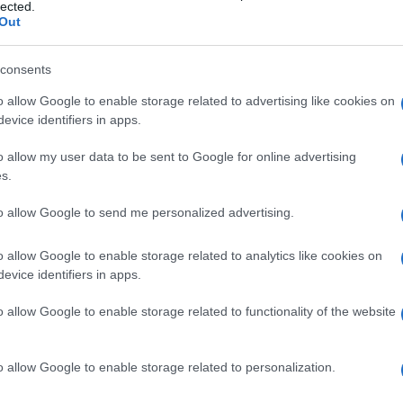
lected.
Ossido di potassio
potassio piante
Out
consents
o allow Google to enable storage related to advertising like cookies on
evice identifiers in apps.
o allow my user data to be sent to Google for online advertising
s.
to allow Google to send me personalized advertising.
ale
Per utilizzare al meglio
Il potassio, simbolo
o allow Google to enable storage related to analytics like cookies on
e
l'ossido di potassio
chimico K, è un minerale
evice identifiers in apps.
e
sarebbe opportuno
naturalmente presente
l com
conoscere come spargerlo
nella composizione della
o allow Google to enable storage related to functionality of the website
sul terreno. Quindi per
crosta
riuscire a far crescere
correttamente le piante
o allow Google to enable storage related to personalization.
sarebbe necessario capire
in che period