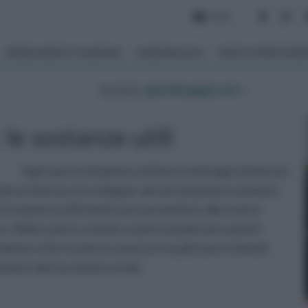
Forum
ARREDAMENTO GIARDINO
GIARDINAGGIO
PIANTE APPARTAM
tu sei in :
giardinaggio.net
»
 le sostanze utili
Ogni specie di pianta e di fiore ha bisogno di alcune
opravvivenza e lo sviluppo; alcune di queste sostanze
n in maniera sufficiente per permettere alle nostre
o. Nelle nostre schede scoprirai quali sono questi
piante e fiori e potrai conoscere quali sono i metodi
nzione del tuo spazio verde.