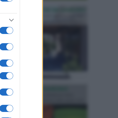
PERGOLE E TETTOIE DA GIARDINO
Le pergole assieme alle tettoie rappresentano due
elementi molto importanti per arredare lo spazio e...
ILLUMINAZIONE GIARDINO
L’illuminazione del giardino solitamente viene
progettata in fase di realizzazione dello spazio verd...