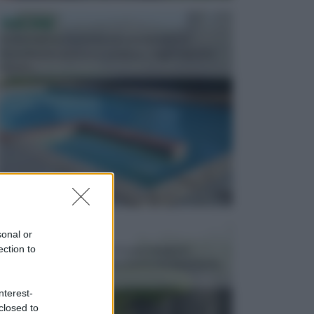
PISCINE
In precedenza, la piscina era considerata un
investimento piuttosto cospicuo. Oggi il mercato
presen...
VASI E FIORIERE
sonal or
I vasi e le fioriere rientrano in una categoria
ection to
dell’arredamento da giardino piuttosto importante,
c...
nterest-
closed to