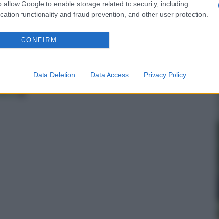
o allow Google to enable storage related to security, including
cation functionality and fraud prevention, and other user protection.
itri
Prezzo:
in offerta su Amazon a: 9,08€
CONFIRM
Data Deletion
Data Access
Privacy Policy
data