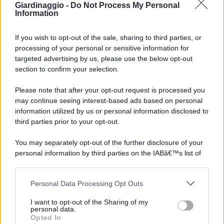
Giardinaggio -
Do Not Process My Personal
Information
If you wish to opt-out of the sale, sharing to third parties, or
processing of your personal or sensitive information for
targeted advertising by us, please use the below opt-out
section to confirm your selection.
Please note that after your opt-out request is processed you
may continue seeing interest-based ads based on personal
information utilized by us or personal information disclosed to
third parties prior to your opt-out.
You may separately opt-out of the further disclosure of your
personal information by third parties on the IABâ€™s list of
downstream participants.
Personal Data Processing Opt Outs
This information may also be disclosed by us to third parties
on the IABâ€™s List of Downstream Participants that may
I want to opt-out of the Sharing of my
further disclose it to other third parties.
personal data.
©2026 - giardinaggio.net - p.iva 03338800984
Opted In
Collabora con Giardinaggio.net
Pubblicità
Please note that this website/app uses one or more Google