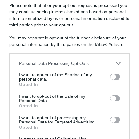
Please note that after your opt-out request is processed you
may continue seeing interest-based ads based on personal
information utilized by us or personal information disclosed to
third parties prior to your opt-out.
You may separately opt-out of the further disclosure of your
personal information by third parties on the IABâ€™s list of
downstream participants.
Personal Data Processing Opt Outs
This information may also be disclosed by us to third parties
on the IABâ€™s List of Downstream Participants that may
I want to opt-out of the Sharing of my
further disclose it to other third parties.
personal data.
Opted In
Please note that this website/app uses one or more Google
services and may gather and store information including but
I want to opt-out of the Sale of my
Personal Data.
not limited to your visit or usage behaviour. You may click to
Opted In
grant or deny consent to Google and its third-party tags to
use your data for below specified purposes in below Google
I want to opt-out of processing my
consent section.
Personal Data for Targeted Advertising.
Opted In
©2026 - giardinaggio.net - p.iva 03338800984
Collabora con Giardinaggio.net
Pubblicità