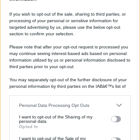
If you wish to opt-out of the sale, sharing to third parties, or
processing of your personal or sensitive information for
targeted advertising by us, please use the below opt-out
section to confirm your selection.
Please note that after your opt-out request is processed you
may continue seeing interest-based ads based on personal
information utilized by us or personal information disclosed to
third parties prior to your opt-out.
You may separately opt-out of the further disclosure of your
personal information by third parties on the IABâ€™s list of
downstream participants.
Personal Data Processing Opt Outs
This information may also be disclosed by us to third parties
on the IABâ€™s List of Downstream Participants that may
I want to opt-out of the Sharing of my
further disclose it to other third parties.
personal data.
Opted In
Please note that this website/app uses one or more Google
services and may gather and store information including but
I want to opt-out of the Sale of my