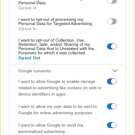
Personal Data.
not limited to your visit or usage behaviour. You may click to
©2026 - giardinaggio.net - p.iva 03338800984
Opted In
Collabora con Giardinaggio.net
Pubblicità
grant or deny consent to Google and its third-party tags to
use your data for below specified purposes in below Google
I want to opt-out of processing my
consent section.
Personal Data for Targeted Advertising.
Opted In
I want to opt-out of Collection, Use,
Retention, Sale, and/or Sharing of my
Personal Data that Is Unrelated with the
Purposes for which it was collected.
Opted Out
Google consents
I want to allow Google to enable storage
related to advertising like cookies on web or
device identifiers in apps.
I want to allow my user data to be sent to
Google for online advertising purposes.
I want to allow Google to send me
personalized advertising.