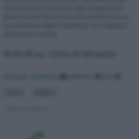
rubriche potrai trovare tanti validi consigli su quali
piante sono più indicate per essere piantate in vaso e
su quali siano le migliori modalità per farle sviluppare
nella maniera corretta.
Articoli su : Orto in terrazzo
ordina per:
pertinenza
alfabetico
data
Tema
Varietà
Peperoni sul balcone