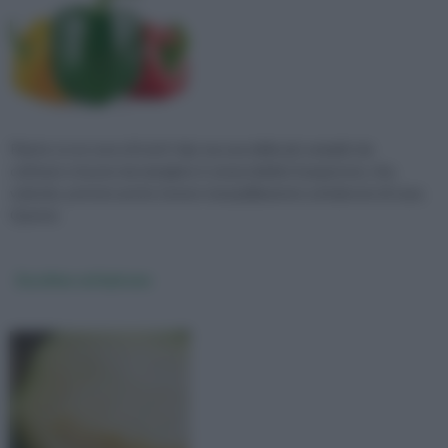
Piante ce ne sono di tutti i tipi, ma una delle più semplici da
coltivare e buone da mangiare è senza dubbio il peperone, che,
volendo, potrete anche tenere tranquillamente sul balcone di casa.
Questa
Zucchine sul balcone