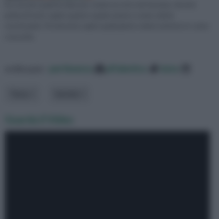
Se cercate qualche idea per creare un orto nel terrazzo, dovete
prima di tutto capire quanto spazio avete e come volete
strutturarlo. Poi dovrete capire quali piante volete metterci e come
crescerle.
ordina per:
pertinenza
alfabetico
data
Tema
Varietà
Guarda il Video