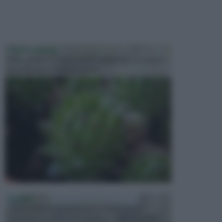
PIANTE GRASSE
Molto amate e a volte anche collezionate da alcune
persone, ecco le piante grass...
PISCINE
In precedenza, la piscina era considerata un
investimento piuttosto cospicuo. Oggi il mercato