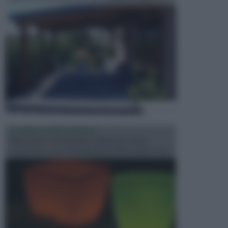
ILLUMINAZIONE GIARDINO
L’illuminazione del giardino solitamente viene
progettata in fase di realizzazione dello spazio verd...