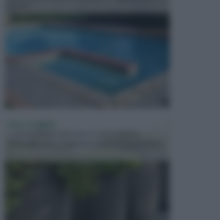
presen...
VASI E FIORIERE
I vasi e le fioriere rientrano in una categoria
dell’arredamento da giardino piuttosto importante,
c...