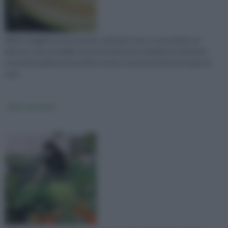
Molti ortaggi possono essere coltivati in vaso. Le zucchine sul
balcone sono possibili, ma anche piuttosto semplici da ottenere,
essendo la pianta di zucchine senza eccessive pretese di spazi, di
cure
Orto terrazzo