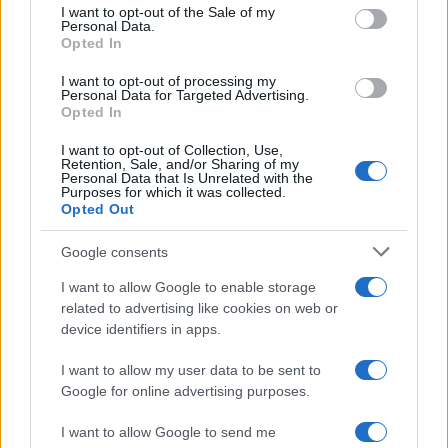
services and may gather and store information including but
I want to opt-out of the Sale of my
Personal Data.
not limited to your visit or usage behaviour. You may click to
Opted In
grant or deny consent to Google and its third-party tags to
use your data for below specified purposes in below Google
I want to opt-out of processing my
consent section.
Personal Data for Targeted Advertising.
Opted In
I want to opt-out of Collection, Use,
Retention, Sale, and/or Sharing of my
Personal Data that Is Unrelated with the
Purposes for which it was collected.
Opted Out
Google consents
I want to allow Google to enable storage
related to advertising like cookies on web or
device identifiers in apps.
I want to allow my user data to be sent to
Google for online advertising purposes.
I want to allow Google to send me