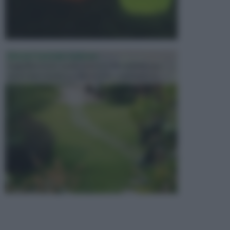
PROGETTAZIONE GIARDINI
Il giardino è uno spazio esterno che richiede una
particolare dedizione affinché sia organizzato in ...