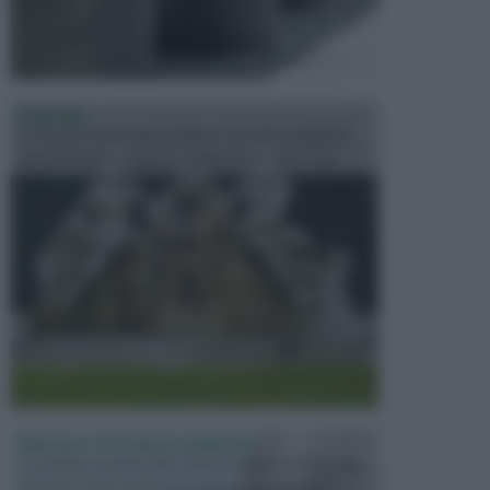
FONTANE
Le fontane dei luoghi pubblici sono dei complessi
monumentali disegnati e realizzati da illustri per...
PERGOLE E TETTOIE DA GIARDINO
Le pergole assieme alle tettoie rappresentano due
elementi molto importanti per arredare lo spazio e...