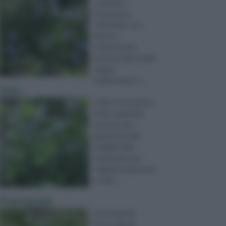
scientifico
Rosmarinus
Officinalis, è un
arbusto
sempreverde
perenne tipico delle
regioni
mediterranee, i ...
Timo
Il timo è una pianta
di tipo arbustivo
perenne che
appartiene alla
famiglia delle
Lamiaceae ed è
originaria delle zone
occide ...
Prezzemolo
Il prezzemolo,
Petroselinum