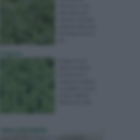
Hortense, è una
delle piante più
coltivate al mondo,
originaria delle zone
del Mediterraneo e
del ...
Origano
L’origano è una
pianta aromatica
perenne che si
sviluppa in maniera
cespugliosa, trae la
propria originale
dall’Europa e dall ...
VASI E FIORIERE
I vasi e le fioriere rientrano in una categoria