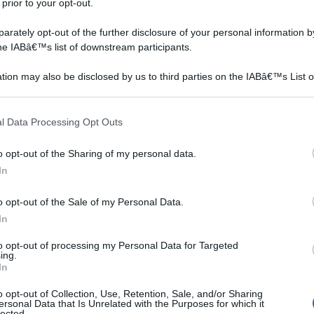
 prior to your opt-out.
rately opt-out of the further disclosure of your personal information by
the IABâ€™s list of downstream participants.
tion may also be disclosed by us to third parties on the IABâ€™s List o
articipants that may further disclose it to other third parties.
e remote: già nel 350 a.C. il medico e filosofo Ippocrate
 that this website/app uses one or more Google services and may gath
l Data Processing Opt Outs
 delle radici a carico del sistema digerente e del fegato,
including but not limited to your visit or usage behaviour. You may click 
 to Google and its third-party tags to use your data for below specifi
to a base di foglie di liquirizia per curare ferite ed
o opt-out of the Sharing of my personal data.
ogle consent section.
 e le informazioni più dettagliate provengono dalla Cina;
In
ltre cinquemila anni per la cura della tosse, della febbre,
o opt-out of the Sale of my Personal Data.
egato. Ancora oggi è un componente essenziale della
In
adici anche ai popoli vicini. Intorno al 1400 la liquirizia
ase per la cura di patologie legate a polmoni e fegato, e
to opt-out of processing my Personal Data for Targeted
ing.
attutto nelle regioni meridionali, dove il clima
In
a. In Italia la regione che ha fatto la storia della
o opt-out of Collection, Use, Retention, Sale, and/or Sharing
è ampiamente coltivata e venduta in tutta Europa,
ersonal Data that Is Unrelated with the Purposes for which it
lected.