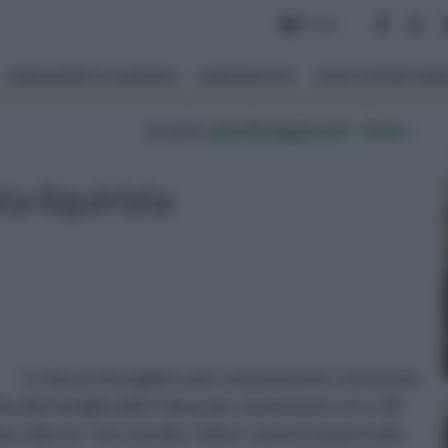
Forum
ARREDAMENTO GIARDINO
GIARDINAGGIO
PIANTE APPARTAM
tu sei in :
giardinaggio.net
»
Orto
»
ta liquirizia
La Glycyrrhiza glabra, più comunemente conosciuta
tta alla famiglia delle Fabaceae, ed annovera circa 18
ino "glucos" che vuol dire "dolce", mentre la particella