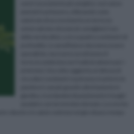
semi è sicuramente più semplice: essi vanno
piantati in primavera, utilizzando come
substrato di accrescimento un terriccio
universale ben drenato (è consigliato l’uso
della vermiculite), a circa quattro centimetri di
profondità. Le annaffiature dovranno essere
sporadiche, ma si avrà cura di tenere il
terriccio umido (ma non fradicio) almeno per i
primi mesi. Una volta raggiunta un’altezza di
circa dieci centimetri si potranno trasferire le
piantine in vasi più grandi o direttamente in
giardino, ricordandosi di posizionarle in luoghi
assolati e con terreno ben drenato. La crescita
iante robuste e in salute vedremo nel giro di poco tempo