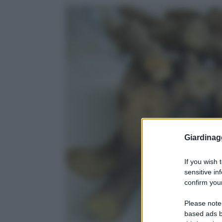
Giardinag
If you wish 
sensitive in
confirm your
Please note
based ads b