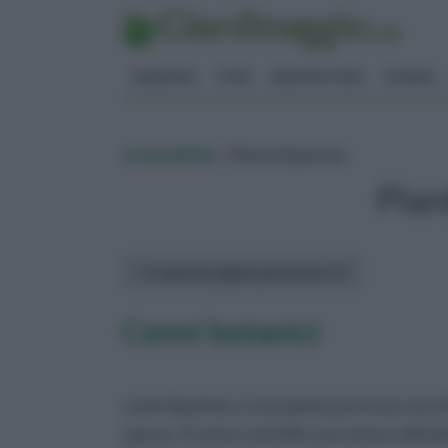
GIARDINO
FIORI
ERBORISTERIA
BONSAI
aromatiche
» Pianta liquirizia
Pian
In questa pagina parleremo di :
Cenni botanici
come liquirizia, è una pianta perenne ascri
specie. Il nome scientifico proviene dal lat