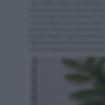
"rhiza" significa "radice", che delinea appu
portamento arbustivo, raramente supera i 
scuro. Le foglie sono lisce, lanceolate e di 
rosato. È originaria della macchia mediterran
dolciaria, in erboristeria e nella medicina t
patologie. Raggiunti i quattro anni d’età la 
raggiungono lunghezze notevoli (dai due ai 
pronte per essere vendute pure o lavorate pe