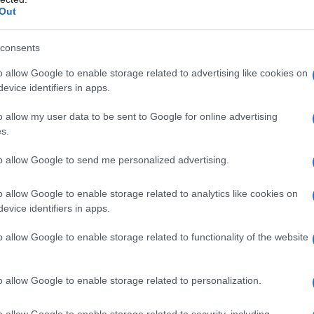
Out
Tisana finocchietto
liquirizia
consents
o allow Google to enable storage related to advertising like cookies on
evice identifiers in apps.
o allow my user data to be sent to Google for online advertising
s.
to allow Google to send me personalized advertising.
o allow Google to enable storage related to analytics like cookies on
evice identifiers in apps.
i
Per realizzare una tisana a
La liquirizia è una di quelle
serci
base di finocchio, si
piante che possono
o allow Google to enable storage related to functionality of the website
di
possono utilizzare
vantare un'incredibile ed
principalmente i frutti di
antichissima storia alle
gato
tale piante, che spesso nel
loro spalle.Infatti, più o
o allow Google to enable storage related to personalization.
linguaggio comune
meno cinquemila anni fa, di
are
vengono chiamate (anche
questa pianta c'erano già
o allow Google to enable storage related to security, including