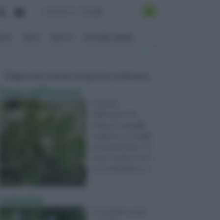
ENTO
ORTO
FRUTTI
VITA NEL VERDE
Pagine più visitate di questa settimana
Pianta dell'incenso
La pianta
dell'incenso ha
forma di cespuglio
ricadente con foglie
profumatissime e di
colore verde acceso
con bordi bianco-cr
...
rosmarino
Il rosmarino, nome