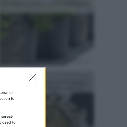
dell’arredamento da giardino piuttosto importante,
c...
FONTANE
Le fontane dei luoghi pubblici sono dei complessi
monumentali disegnati e realizzati da illustri per...
sonal or
ection to
nterest-
closed to