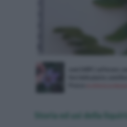
semi 100PC zafferano, semi
fiori delle piante, semi Bo
Prezzo:
in offerta su Amazo
Storia ed usi della liquir