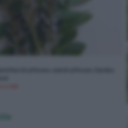
 di fiori di zafferano, semi di zafferano, Giardino
nsai
n a: 8,8€
izia