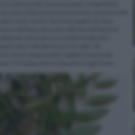
nto la dolcezza data da questa pianta. La liquirizia ha
due metri d’altezza e presenta un fusto coriaceo verde
colore verde, mentre i fiori sono singoli e di colore
ea e dell’Asia e da secoli è utilizzata nell’industria
radizionale cinese per la cura di diversi disturbi e
pianta viene tolta dal terreno e le radici, che
tre metri), vengono pulite, tagliate ed essiccate,
r l’estrazione del principio attivo, la glicirrizina.