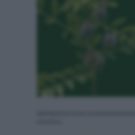
della liquirizia è lenta, ma selezionando p
la fioritura.