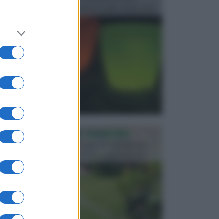
progettata in fase di realizzazione dello spazio verd...
PROGETTAZIONE GIARDINI
Il giardino è uno spazio esterno che richiede una
particolare dedizione affinché sia organizzato in ...