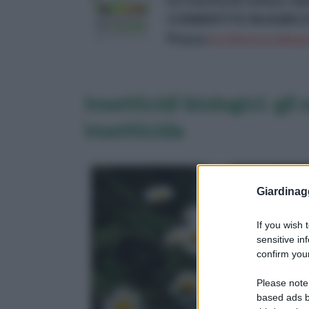
la Crescita di Colture, G
CONSENTITO IN AGRIC
Prezzo:
in offerta su Amazo
Insetticidi biologici: gli
insetticida
Giardinag
If you wish 
sensitive in
confirm your
Please note
based ads b