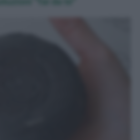
soluzioni "fai da te"