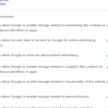
Out
 sistema nervoso degli insetti. Il piretro è efficace
e e acari ed è commercializzato sotto forma di polvere o
consents
busti. Nonostante non sia pericoloso per l'uomo, il
le falde acquifere e danneggiare l'ecosistema: per
o allow Google to enable storage related to advertising like cookies on
evice identifiers in apps.
prudenza e non superare il dosaggio consigliato. Un altro
siti è il neem: originario dell'Africa e del Sudamerica,
o allow my user data to be sent to Google for online advertising
ienti, sia interni che esterni, da pidocchi, cimici e
s.
l collare degli animali domestici, inoltre, è
to allow Google to send me personalized advertising.
pulci e zecche.
o allow Google to enable storage related to analytics like cookies on
malattie piante da
Malattie piante da
evice identifiers in apps.
frutto
appartamento
o allow Google to enable storage related to functionality of the website
o allow Google to enable storage related to personalization.
o allow Google to enable storage related to security, including