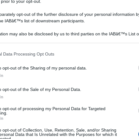
 prior to your opt-out.
rately opt-out of the further disclosure of your personal information by
the IABâ€™s list of downstream participants.
tion may also be disclosed by us to third parties on the IABâ€™s List o
articipants that may further disclose it to other third parties.
 that this website/app uses one or more Google services and may gath
l Data Processing Opt Outs
including but not limited to your visit or usage behaviour. You may click 
 to Google and its third-party tags to use your data for below specifi
o opt-out of the Sharing of my personal data.
ogle consent section.
In
o opt-out of the Sale of my Personal Data.
In
to opt-out of processing my Personal Data for Targeted
ing.
In
rattare le colture infestate dai parassiti sono estratti
ie specie di insetti. Tra i composti di questo tipo, il
o opt-out of Collection, Use, Retention, Sale, and/or Sharing
ersonal Data that Is Unrelated with the Purposes for which it
ta pianta diffusa soprattutto in Africa e in Australia
lected.