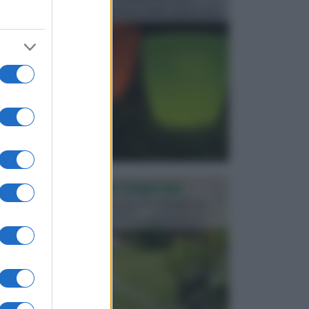
progettata in fase di realizzazione dello spazio verd...
PROGETTAZIONE GIARDINI
Il giardino è uno spazio esterno che richiede una
particolare dedizione affinché sia organizzato in ...