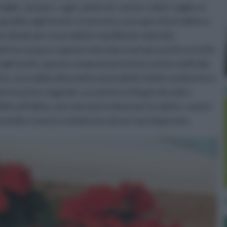
glie, zanzare, ragni, pidocchi, tarme e afidi. L'aglio, in
adito agli insetti: in tal senso, uno spicchio frullato e
ase ideale per un prodotto repellente naturale,
uirlo in acqua e sapone naturale e poi spruzzarlo su tutte
i gli insetti, questo composto previene anche molti tipi
o, una valida alternativa ai prodotti chimici antitarme e
ri essenze vegetali. La canfora e il legno di cedro
lla naftalina, non sono pericolose per la salute; contro
ronella o tenere sul balcone alcuni vasi di geranio.