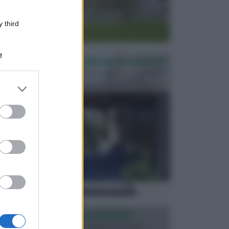
 third
f
PERGOLE E TETTOIE DA GIARDINO
Le pergole assieme alle tettoie rappresentano due
elementi molto importanti per arredare lo spazio e...
er and store
to grant or
ed purposes
ILLUMINAZIONE GIARDINO
L’illuminazione del giardino solitamente viene