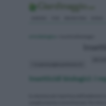
GIARDINO
FIORI
ERBORISTERIA
BONSAI
orto biologico
» Insetticidi biologici
Insett
altri art
In questa pagina parleremo di :
Insetticidi biologici: i r
la soluzione più rispettosa dell'ambiente i
semplicemente a tenerli lontani. Per il lor