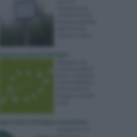
piuttosto
frequentemente
nell'ultimo periodo,
ma spesso ignoriamo
quale sia il reale
significato di agric ...
Negozi prodotti biologici
Il biologico: una
tendenza moderna?
Sì e no. I primi passi
verso la definizione
di un concetto di
biologico sono stati
mossi ...
Agricoltura biologica normativa
Innanzitutto una
breve storia