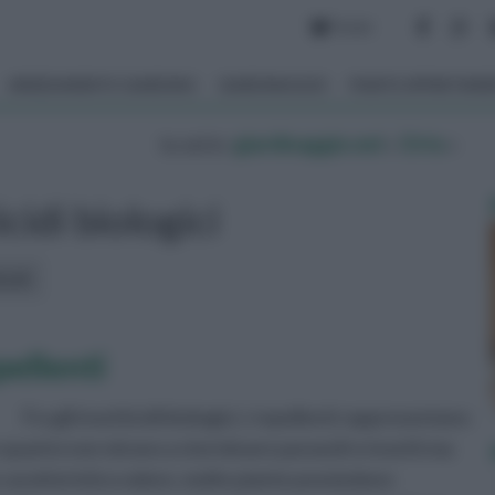
Forum
ARREDAMENTO GIARDINO
GIARDINAGGIO
PIANTE APPARTAM
tu sei in :
giardinaggio.net
»
Orto
»
icidi biologici
icoli:
epellenti
Fra gli insetticidi biologici, i repellenti rappresentano
n quanto non mirano a sterminare parassiti e insetti ma
o caratteristico odore, molte piante possiedono