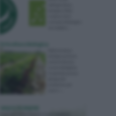
dell'agricoltura
biologica. Molti
credono che il
contrario di biologico
sia tradizion ...
Orticoltura biologica
Nell'orticoltura
biologica anche le
sementi devono
essere biologiche.
Acquistate presso
gli appositi
produttori, per
avere, c ...
VASI E FIORIERE
I vasi e le fioriere rientrano in una categoria