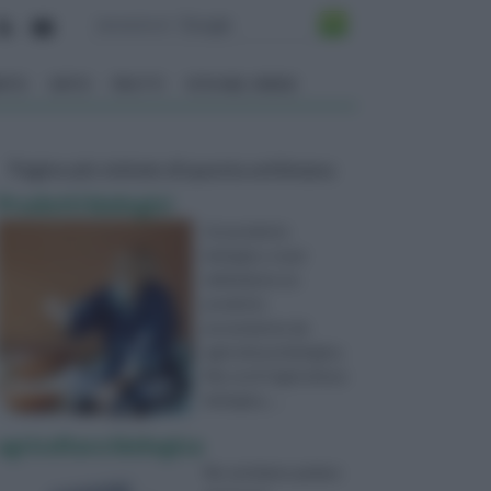
ENTO
ORTO
FRUTTI
VITA NEL VERDE
Pagine più visitate di questa settimana
Prodotti biologici
Un prodotto
biologico, è per
definizione un
prodotto
proveniente da
agricoltura biologica.
Ma cos'è l'agricoltura
biologica, ...
agricoltura biologica
Ne sentiamo parlare