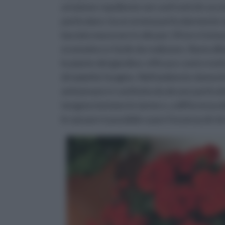
un'azione repellente nei confronti di coccini
particolare, ha un aroma particolarmente sgr
lasciato macerare in olio per 24 ore è la b
economico e facile da realizzare. Basta dil
le piante del giardino: efficace contro tutt
di malattie fungine. Nell'ambiente domestic
antizanzare è costituita da alcune particola
tengono lontane le tarme e, a differenza de
le zanzare è possibile usare l'essenza di cit