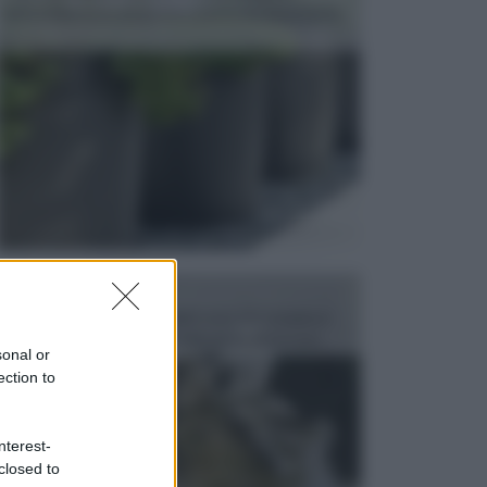
dell’arredamento da giardino piuttosto importante,
c...
FONTANE
Le fontane dei luoghi pubblici sono dei complessi
monumentali disegnati e realizzati da illustri per...
sonal or
ection to
nterest-
closed to