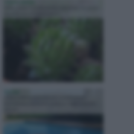
PIANTE GRASSE
Molto amate e a volte anche collezionate da alcune
persone, ecco le piante grass...
PISCINE
In precedenza, la piscina era considerata un
investimento piuttosto cospicuo. Oggi il mercato
presen...