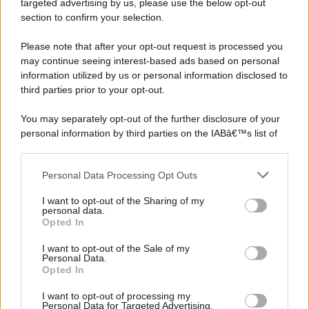
targeted advertising by us, please use the below opt-out
section to confirm your selection.
Please note that after your opt-out request is processed you
may continue seeing interest-based ads based on personal
information utilized by us or personal information disclosed to
third parties prior to your opt-out.
You may separately opt-out of the further disclosure of your
personal information by third parties on the IABâ€™s list of
downstream participants.
Personal Data Processing Opt Outs
This information may also be disclosed by us to third parties
on the IABâ€™s List of Downstream Participants that may
I want to opt-out of the Sharing of my
further disclose it to other third parties.
personal data.
Opted In
Please note that this website/app uses one or more Google
services and may gather and store information including but
I want to opt-out of the Sale of my
Personal Data.
not limited to your visit or usage behaviour. You may click to
Opted In
grant or deny consent to Google and its third-party tags to
use your data for below specified purposes in below Google
I want to opt-out of processing my
consent section.
Personal Data for Targeted Advertising.