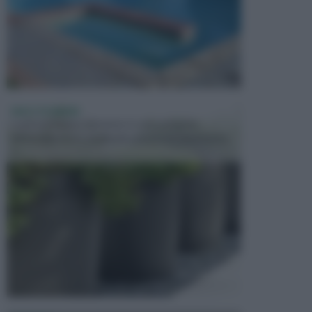
VASI E FIORIERE
I vasi e le fioriere rientrano in una categoria
dell’arredamento da giardino piuttosto importante,
c...