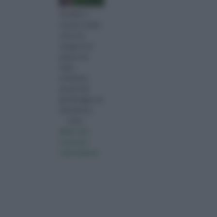
Gli alberi a
crescita rapida
sono una
categoria di
piante che
attira
moltissimi
amanti del
giardinaggio ed
altrettanti p
visita :
alberi che
crescono
velocemente