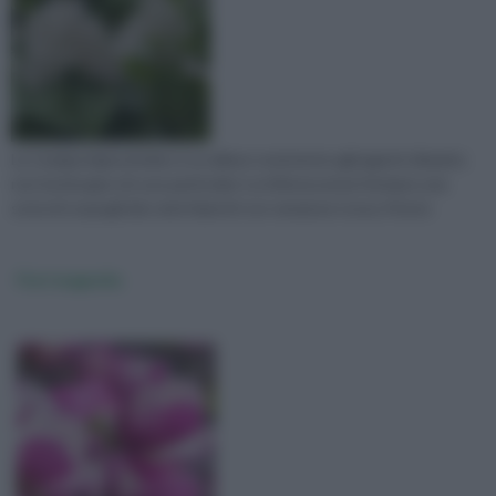
La Catalpa bignonioides è un albero resistente agli agenti climatici,
non ha bisogno di cure particolari. Le infiorescenze formano una
sorta di cespugli dai colori bianchi con venature rosse, il fusto
Fiori magnolia