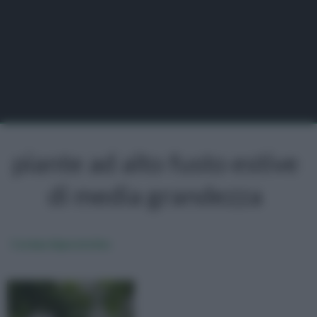
piante ad alto fusto estive
di media grandezza
Catalpa bignonioides