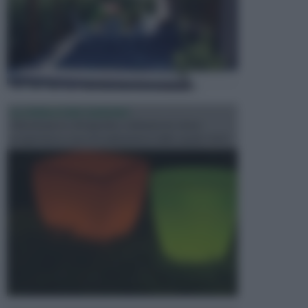
ILLUMINAZIONE GIARDINO
L’illuminazione del giardino solitamente viene
progettata in fase di realizzazione dello spazio verd...