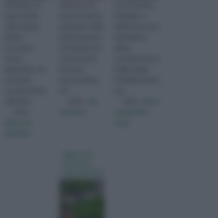
All'interno di
All’interno di
Con il termine
ogni scheda
questa sezione
latifoglie, si
sulla singola
parleremo delle
definiscono una
pianta,
piante perenni,
tipologia di
troverete
cioè quelle che
alberi
alcune
vivono più di
caratterizzati da
generalità, e le
due anni;
foglie larghe.
principali
queste piante
Scientificamente
caratteristiche
arri
que
dell'alber
visita :
tipi
visita :
alberi
visita :
di piante
da giardino
alberi da
nomi
giardino
alberi che
crescono
velocemente