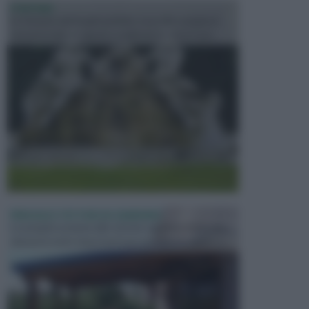
FONTANE
Le fontane dei luoghi pubblici sono dei complessi
monumentali disegnati e realizzati da illustri per...
PERGOLE E TETTOIE DA GIARDINO
Le pergole assieme alle tettoie rappresentano due
elementi molto importanti per arredare lo spazio e...