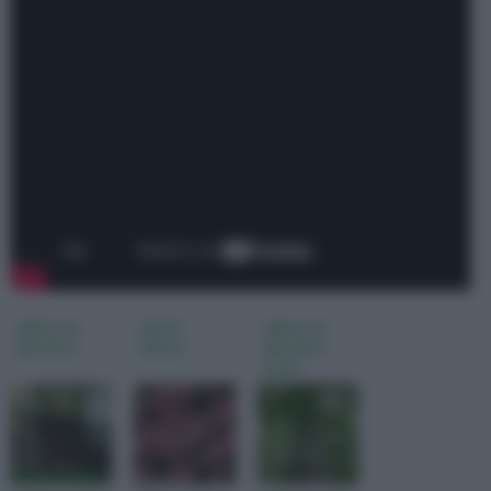
alberi da
tipi di
alberi da
giardino
piante
giardino
nomi