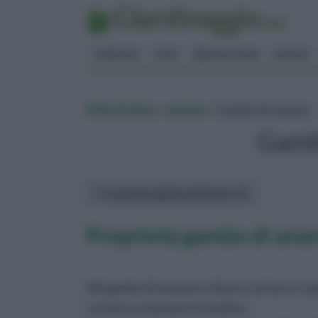
GIARDINO
FIORI
ERBORISTERIA
BONSAI
Erboristeria
»
ananas
» Gambo di ananas
Gamb
In questa pagina parleremo di :
Proprietà gambo di ana
del gambo di ananas in diversi settori e ca
sostanza chiamata bromelina.