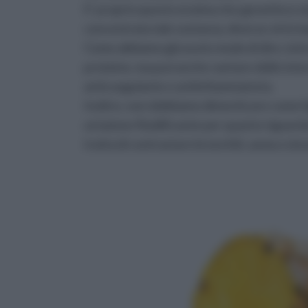
E' proprio questo enzima che garantisce al
concentrata tale sostanza, diverse virtù i
Come abbiamo già avuto modo di dire, la br
proteine, ma può anche vantare delle inte
anticoagulante e antiinfiammatoria.
Inoltre, non dobbiamo dimenticare come i
un'azione fluidificante per quanto riguarda 
tratta di contrastare bronchiti, asma o sinu