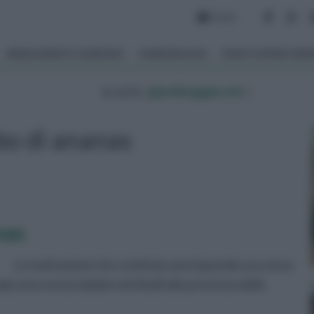
Forum
ARREDAMENTO GIARDINO
GIARDINAGGIO
PIANTE APPARTAM
tu sei in :
giardinaggio.net
»
o di ananas
nas
Le motivazioni che costituiscono il grande successo
mpi sono senza dubbio attribuili alla presenza della