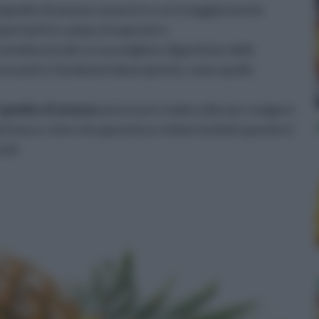
 gambo di ananas, la parte in cui è maggiormente
mportanti in campo terapeutico.
omelina incide su una migliore digestione delle
ressanti e fondamentali proprietà, come quella
l
gambo di ananas
può essere molto utile per svolgere
il muco, visto che garantisce ottimi risultati quando si
siti.