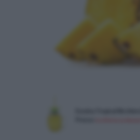
Excelsa Tropical Bicchie
Prezzo:
in offerta su Amazo