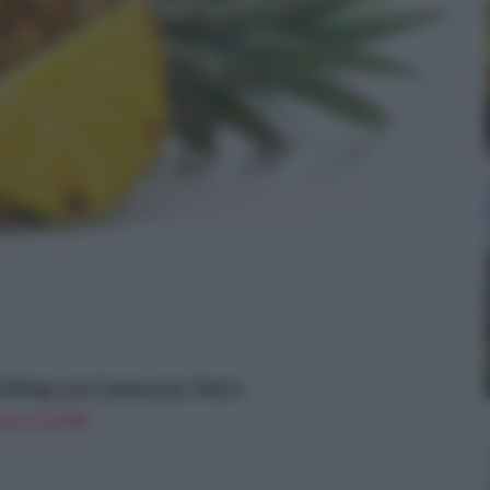
re/Mug con Cannuccia, Vetro
n a: 13,31€