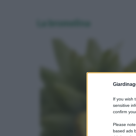
La bromelina
Giardinag
If you wish 
sensitive in
confirm your
Please note
based ads b