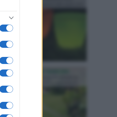
progettata in fase di realizzazione dello spazio verd...
PROGETTAZIONE GIARDINI
Il giardino è uno spazio esterno che richiede una
particolare dedizione affinché sia organizzato in ...