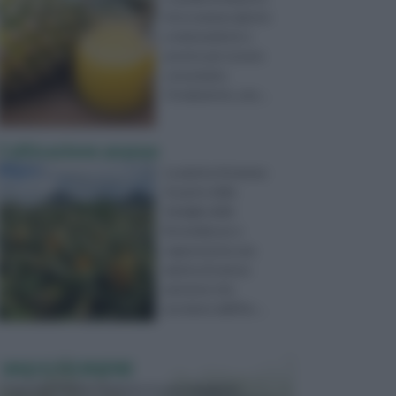
di un ananas giunto
a maturazione e
pronto per essere
consumato.
Ovviamente, una ...
Coltivazione ananas
La pianta di ananas
fa parte della
famiglia delle
Bromeliacee e
rappresenta una
pianta di natura
perenne che
proviene dall'Am ...
VASI E FIORIERE
I vasi e le fioriere rientrano in una categoria