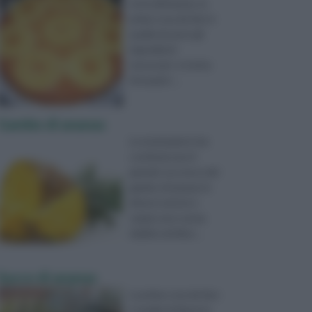
torta all'ananas, la
prima cosa da fare è
quella di avere gli
ingredienti
necessari: si tratta
di acquist ...
Gambo di ananas
Le motivazioni che
costituiscono il
grande successo del
gambo di ananas in
diversi settori e
campi sono senza
dubbio attribui ...
Succo di ananas
La prima cosa da fare
è quella di disporre