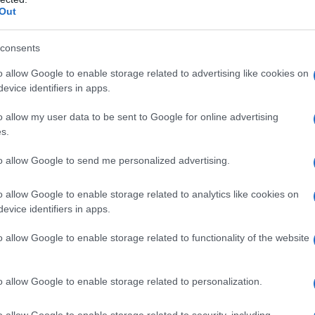
i virtù di carattere antinfiammatorio, ma anche
Out
olta che viene immessa all'interno del corpo umano, si
consents
ercentuale pari al 40%.
o allow Google to enable storage related to advertising like cookies on
no del settore ematico, riesce a svolgere un'importante
evice identifiers in apps.
facilitare e rendere migliore la digestione della fibrina,
o allow my user data to be sent to Google for online advertising
 impiegate direttamente per la realizzazione dei
s.
to allow Google to send me personalized advertising.
ande importanza, sopratutto nel momento in cui si debba
notevoli rischi quando si crea dentro un vaso venoso o
o allow Google to enable storage related to analytics like cookies on
rombosi.
evice identifiers in apps.
o allow Google to enable storage related to functionality of the website
Prodotti con ananas
o allow Google to enable storage related to personalization.
o allow Google to enable storage related to security, including