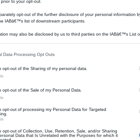
 prior to your opt-out.
rately opt-out of the further disclosure of your personal information by
the IABâ€™s list of downstream participants.
tion may also be disclosed by us to third parties on the IABâ€™s List o
articipants that may further disclose it to other third parties.
 that this website/app uses one or more Google services and may gath
l Data Processing Opt Outs
including but not limited to your visit or usage behaviour. You may click 
nterno della pianta di ananas, in ottime quantità sia
 to Google and its third-party tags to use your data for below specifi
o opt-out of the Sharing of my personal data.
ogle consent section.
d è particolarmente diffuso e famoso per via delle sue
In
una migliore digestione delle proteine.
o opt-out of the Sale of my Personal Data.
anas non rappresenta ovviamente la sola sostanza dotata
In
 i fichi e la papaia presentano una struttura ed una
to opt-out of processing my Personal Data for Targeted
ing.
anas, era una sostanza particolarmente diffusa
In
chi Aztechi la conoscevano, visto che la impiegavano
o opt-out of Collection, Use, Retention, Sale, and/or Sharing
ersonal Data that Is Unrelated with the Purposes for which it
lected.