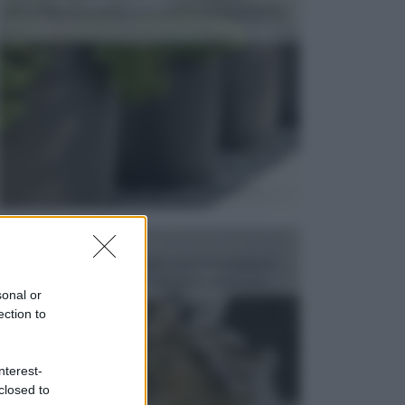
dell’arredamento da giardino piuttosto importante,
c...
FONTANE
Le fontane dei luoghi pubblici sono dei complessi
monumentali disegnati e realizzati da illustri per...
sonal or
ection to
nterest-
closed to