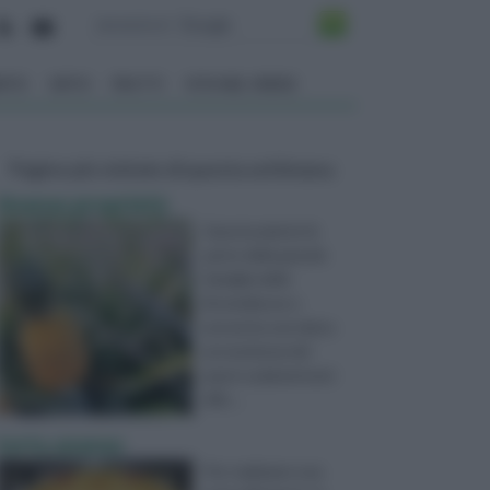
ENTO
ORTO
FRUTTI
VITA NEL VERDE
Pagine più visitate di questa settimana
Ananas proprietà
Questa pianta fa
parte della grande
famiglia delle
Bromeliacee e
presenta una tipica
provenienza dei
paesi sudamericani:
difa ...
torta ananas
Per realizzare una