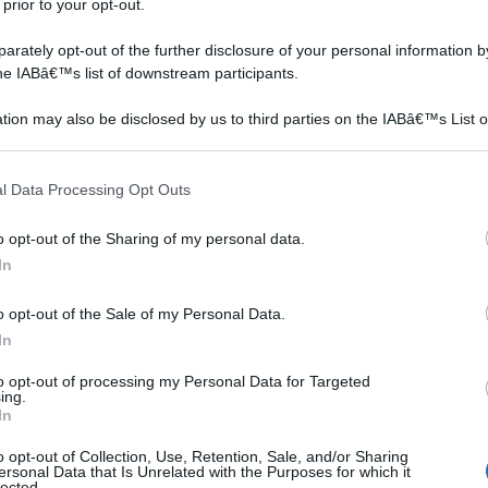
 prior to your opt-out.
rately opt-out of the further disclosure of your personal information by
the IABâ€™s list of downstream participants.
tion may also be disclosed by us to third parties on the IABâ€™s List o
articipants that may further disclose it to other third parties.
 that this website/app uses one or more Google services and may gath
l Data Processing Opt Outs
including but not limited to your visit or usage behaviour. You may click 
 to Google and its third-party tags to use your data for below specifi
o opt-out of the Sharing of my personal data.
ogle consent section.
In
o opt-out of the Sale of my Personal Data.
In
to opt-out of processing my Personal Data for Targeted
ing.
In
o opt-out of Collection, Use, Retention, Sale, and/or Sharing
ersonal Data that Is Unrelated with the Purposes for which it
lected.