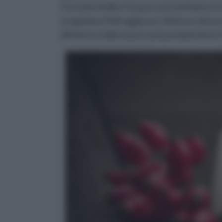
Facciamo bollire l'acqua e poi mettiamo in i
eseguiamo il filtraggio per eliminare dei p
all'interno della tazza e poi possiamo bere