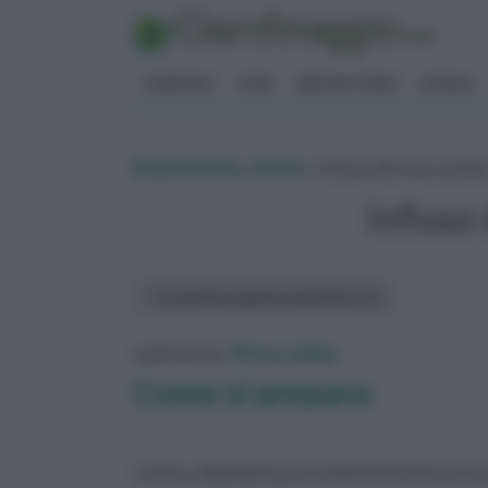
GIARDINO
FIORI
ERBORISTERIA
BONSAI
Erboristeria
»
infusi
» Infuso di rosa canin
Infuso 
In questa pagina parleremo di :
vedi anche:
Rosa canina
Come si prepara
canina, dobbiamo precedentemente provvede