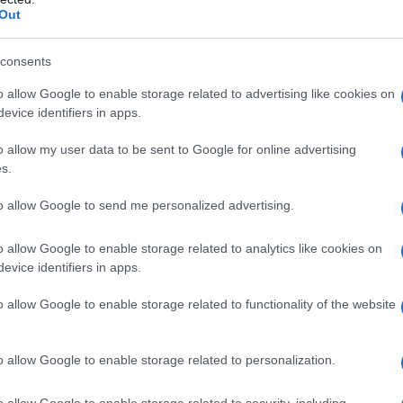
Out
consents
o allow Google to enable storage related to advertising like cookies on
evice identifiers in apps.
 un elevato quantitativo di acido ascorbico al suo
di vitamina C, si può utilmente impiegare per
o allow my user data to be sent to Google for online advertising
s.
o a colpire le vie respiratorie, come ad esempio disturbi
to allow Google to send me personalized advertising.
re un'azione rinforzante delle difese immunitarie del
o allow Google to enable storage related to analytics like cookies on
evice identifiers in apps.
mere sopratutto per lo svolgimento di un'attività
onti di stati influenzali e raffreddori, in particolar
o allow Google to enable storage related to functionality of the website
i bambini.
nina possa vantare anche un'ottima azione
o allow Google to enable storage related to personalization.
rno di una ricerca di carattere scientifico eseguita dal
o allow Google to enable storage related to security, including