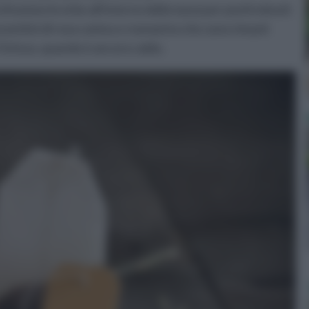
nfusione le erbe all'interno della tazza per pochi minuti:
ezzettini di rosa canina o rosmarino che sono rimasti
 l'infuso, quando è ancora caldo.