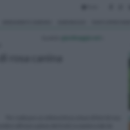
Forum
ARREDAMENTO GIARDINO
GIARDINAGGIO
PIANTE APPARTAM
tu sei in :
giardinaggio.net
»
a
di rosa canina
Per realizzare un ottimo infuso a base di fiori di rosa
re all'essiccazione dei frutti, in maniera tale da