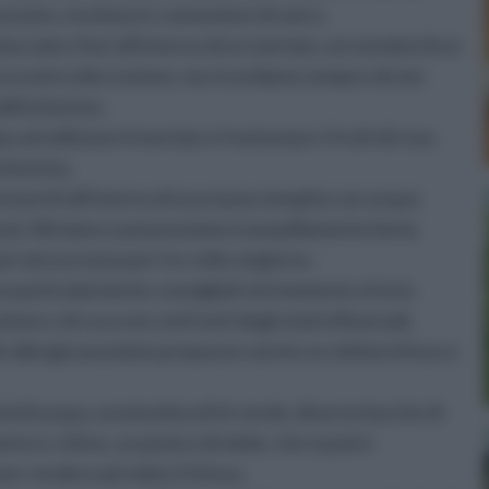
ciutto, rinchiusi in contenitori di vetro.
cciato i fiori all'interno di un mortaio, servendosi di un
à a nostra discrezione, ma ricordiamo sempre di non
all'erborista.
 ad utilizzare il mortaio e frantumare i frutti di rosa
rborista.
erirli all'interno di una tazza riempita con acqua
uti, filtriamo e poi possiamo tranquillamente berla.
i ad una tazza per tre volte al giorno.
 particolarmente consigliati nel momento si ha la
ione e di cura nei confronti degli stati influenzali.
le allergie possiamo preparare anche un ottimo infuso a
ml di acqua, una bustina di tè verde, diverse bacche di
ino e, infine, un pizzico di miele, che si potrà
er rendere più dolce l'infuso.