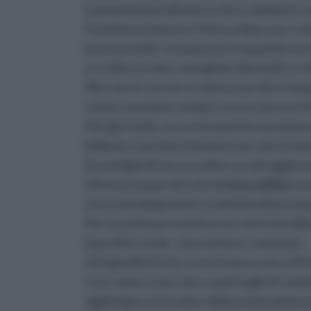
mantenerli poi all'interno di un ambiente as
Possiamo preparare l'infuso dopo aver schia
buon pestello: ovviamente la quantità sar
eccedere le dosi consigliate dal medico o d
Nel caso in cui non si volesse perdere tempo
canina, possiamo sempre recarci presso l'e
Ad ogni modo, successivamente possiamo ins
bollente: lasciamo infusione per alcuni min
Si consiglia di non eccedere un dosaggio par
Gli infusi a base di frutti di
rosa canina
sono
necessità di garantire un'attività di prevenz
Per una lotta preventiva nei confronti del
base di tè verde,
rosa canina
e rosmarino.
Gli ingredienti che ci serviranno sono 250 
rosa canine essiccate e pochi aghi di rosmar
aggiungere al termine della preparazione p