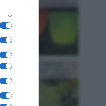
progettata in fase di realizzazione dello spazio verd...
PROGETTAZIONE GIARDINI
Il giardino è uno spazio esterno che richiede una
particolare dedizione affinché sia organizzato in ...