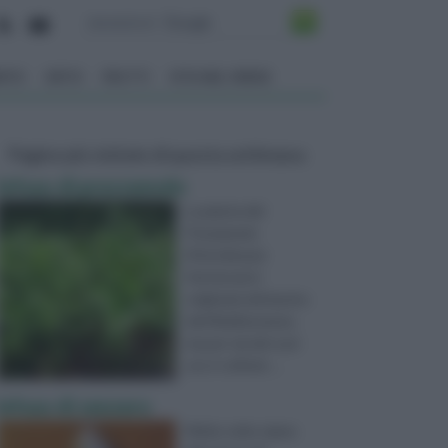
ENTO
ORTO
FRUTTI
VITA NEL VERDE
Pagine più visitate di questa settimana
Infuso di prezzemolo
La pianta del
Prezzemolo
(Petroliseum
Hortense) è
originaria del bacino
del Mediterraneo,
ma per via dei suoi
usi, è coltivat ...
infuso di zenzero
Molte volte siamo