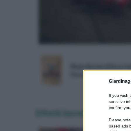
Biojoy Bacche di Rosa Cani
Prezzo:
in offerta su Amazo
Giardinag
If you wish 
sensitive in
confirm your
Effetti benefici
Please note
based ads b