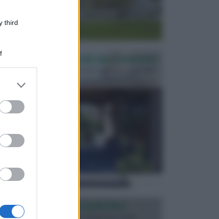
 third
f
PERGOLE E TETTOIE DA GIARDINO
Le pergole assieme alle tettoie rappresentano due
elementi molto importanti per arredare lo spazio e...
er and store
to grant or
ed purposes
ILLUMINAZIONE GIARDINO
L’illuminazione del giardino solitamente viene