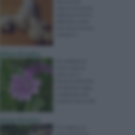
alla ricerca di
qualcosa che possa
migliorare la nostra
digestione, senza
però dover ricorrere
a farmaci tr ...
Infuso di malva
Per realizzare un
infuso a base di
malva, non si
dovranno affrontare
certamente troppe
complicazioni, dal
momento che è suffi
...
Infuso di ortica
Per realizzare un
infuso di ortica, la