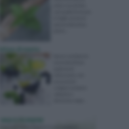
prima cosa da fare
sarà quella di versare
le foglie secche di
questa miracolosa
pianta ...
Infuso di menta
Spesso sentiamo la
necessità di bere
qualcosa di
rinfrescante, che
possa anche
svolgere un'azione
calmante e
distensiva, maga ...
VASI E FIORIERE
I vasi e le fioriere rientrano in una categoria