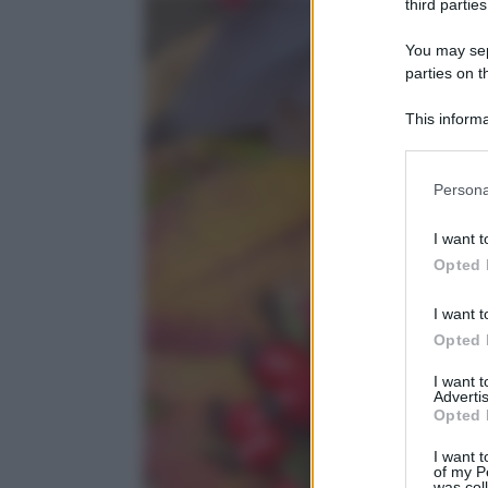
third parties
You may sepa
parties on 
This informa
Downstream P
Please note
Persona
information 
deny consent
I want t
in below Go
Opted 
I want t
Opted 
I want 
Advertis
Opted 
I want t
of my P
was col