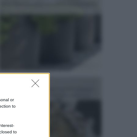
dell’arredamento da giardino piuttosto importante,
c...
FONTANE
Le fontane dei luoghi pubblici sono dei complessi
monumentali disegnati e realizzati da illustri per...
sonal or
ection to
nterest-
closed to