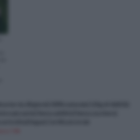
sa
te
 dai
me
La
oster da 28 giorni| 100% naturale| 125g di t&#232;
ante e piccante| Senza additivi| Senza zucchero|
arricchita|Vegan| Certificato in lab
n a: 7,9€