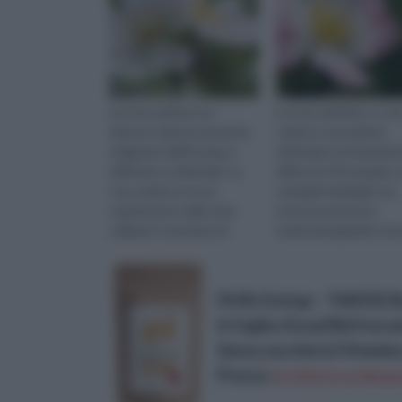
La rosa canina è un
La rosa selvatica, o ro
arbusto spinoso perenne
canina, è una pianta
originario dell’Europa e
officinale estremamen
dell’Asia occidentale. La
diffusa in fitoterapia e
rosa canina si trova
variegati impieghi, ma
soprattutto nelle zone
anche presente in
collinari e montane di
moltissimi giardini co
tutta Europa, dove può
elemento decorativo. 
raggiungere un’...
rosa canin...
DUAL Energy - T&#232; Bo
in foglia sfusa| Rinfresc
Senza zucchero| Vitamina 
Prezzo:
in offerta su Amazo