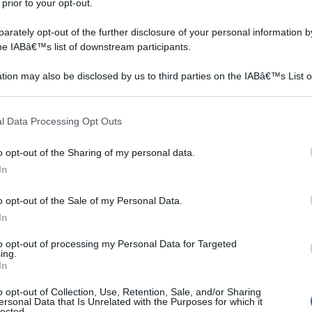
re il succo di melograno senza spendere cifre
 prior to your opt-out.
 necessario provvedere all'aggiunta di alcun tipo di
rately opt-out of the further disclosure of your personal information by
a già molto ricca di zuccheri.
the IABâ€™s list of downstream participants.
tion may also be disclosed by us to third parties on the IABâ€™s List o
articipants that may further disclose it to other third parties.
o
Potatura melograno
Bonsai melograno
 that this website/app uses one or more Google services and may gath
l Data Processing Opt Outs
including but not limited to your visit or usage behaviour. You may click 
 to Google and its third-party tags to use your data for below specifi
o opt-out of the Sharing of my personal data.
ogle consent section.
In
o opt-out of the Sale of my Personal Data.
In
to opt-out of processing my Personal Data for Targeted
ing.
 e
Il melograno è una pianta
L’albero bonsai di cui
In
cespugliosa originaria dei
parliamo in questa scheda
o opt-out of Collection, Use, Retention, Sale, and/or Sharing
rdino
Paesi orientali. Il suo nome
è particolarmente
ersonal Data that Is Unrelated with the Purposes for which it
botanico è Punica
apprezzato dai bonsaisti,
lected.