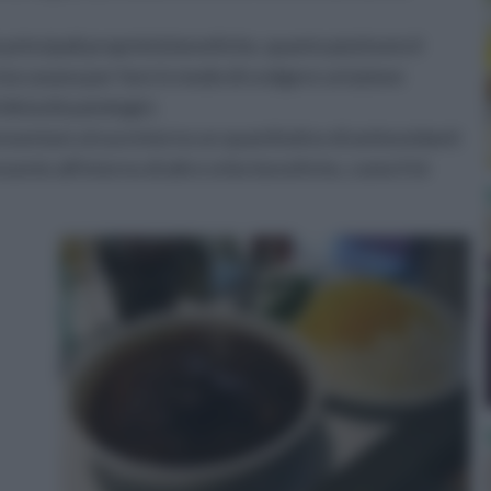
principali proprietà benefiche, quanto piuttosto il
toccasana per fare in modo di svolgere un'azione
disturbi patologici.
resentare al suo interno un quantitativo di antiossidanti
esente all'interno di altre erbe benefiche, come il tè