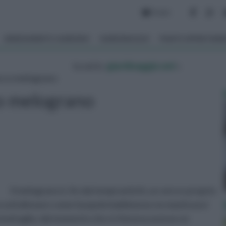
Forum
ARREDAMENTO GIARDINO
GIARDINAGGIO
PIANTE APPARTAM
tu sei in :
giardinaggio.net
»
cco melograno
o melograno
Il melograno è, fin dai tempi antichi, un vero e proprio
mo sottolineare come il popolo babilonese ne masticava i
 battaglia, dal momento che si riteneva avesse un