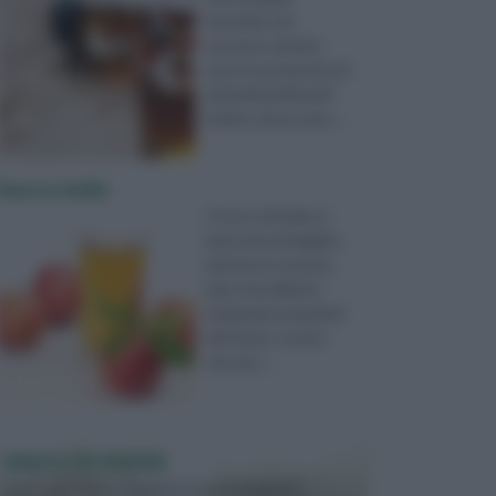
bevande che
possono vantare
una ricca presenza di
minerali purificanti:
inoltre, riesce ad e ...
Succo mela
Il succo di mela, in
base ad un'indagine
piuttosto recente,
pare che abbia le
medesime proprietà
del frutto, ovvero
che sia i ...
VASI E FIORIERE
I vasi e le fioriere rientrano in una categoria