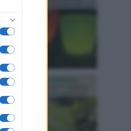
progettata in fase di realizzazione dello spazio verd...
PROGETTAZIONE GIARDINI
Il giardino è uno spazio esterno che richiede una
particolare dedizione affinché sia organizzato in ...