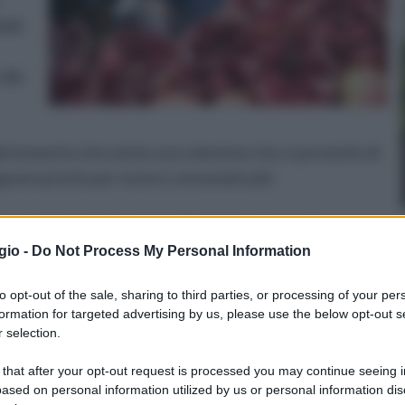
bili
alla
l momento che esiste una soluzione che ci permette di
lograno pronto per essere consumato più
co di pazienza e si può tranquillamente preparare il succo
gio -
Do Not Process My Personal Information
no è, senza ombra di dubbio, il periodo migliore per
to opt-out of the sale, sharing to third parties, or processing of your per
 raccolto ed è disponibile nei supermercati sopratutto
formation for targeted advertising by us, please use the below opt-out s
 che lo abbiamo acquistato, dovremo necessariamente
 selection.
accurato, per poi spremerlo facendo uso di un
 that after your opt-out request is processed you may continue seeing i
ased on personal information utilized by us or personal information dis