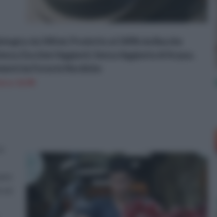
iologico da 500 ml, Prodotto al 100% da Bacche
enza Zuccheri Aggiunti, Senza Aggiunta di Acqua,
ienti da Foreste Nordiche
n a: 16,9€
 è
vare
n un