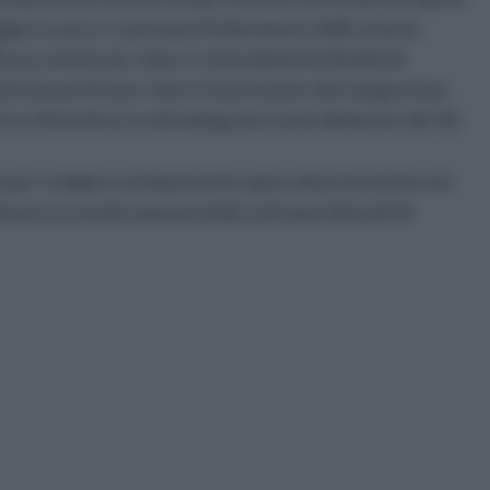
e il cuore e contrasta l'indurimento delle arterie.
icace anche per ridurre notevolmente il livello di
terizza anche per ridurre la pressione del sangue (una
irca 50 ml di succo di melograno si può diminuire del 5%
zza per svolgere un'importante opera di prevenzione nei
inuisce in modo esponenziale tutti quei disturbi di