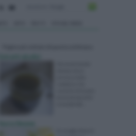
ENTO
ORTO
FRUTTI
VITA NEL VERDE
Pagine più visitate di questa settimana
Estratti alcolici
Gli estratti alcolici
derivano da un
processo molto
complesso che
consente di ricavare
alcuni principi attivi
essenziali dall ...
Succo limone
Si consiglia di bere il