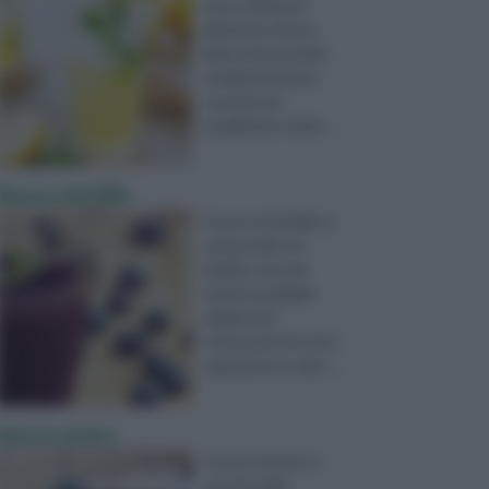
succo di limone
all'interno di una
dieta che prevede
un'alimentazione
corretta ed
equilibrata. Indub ...
Succo mirtillo
Il succo di mirtillo è,
senza ombra di
dubbio, uno dei
rimedi casalinghi
migliori per
conservare il nostro
organismo in salut ...
Succo acero
Il succo d'acero è
una di quelle