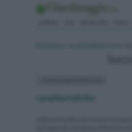
GIARDINO
FIORI
ERBORISTERIA
BONSAI
Erboristeria
»
succhi di pianta fresca
» Su
Succ
In questa pagina parleremo di :
caratteristiche
simbolo di fertilità e di ricchezza: possia
semi ogni volta che doveva affrontare una