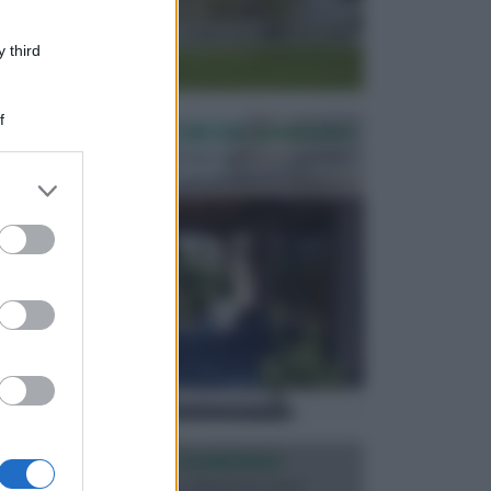
 third
f
PERGOLE E TETTOIE DA GIARDINO
Le pergole assieme alle tettoie rappresentano due
elementi molto importanti per arredare lo spazio e...
er and store
to grant or
ed purposes
ILLUMINAZIONE GIARDINO
L’illuminazione del giardino solitamente viene