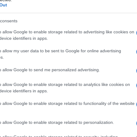
Out
granatum”, che
sia per la sua resa estetica
letteralmente vuol dire “
che per la forma e la
 ad
melo con semi”. Questa
bellezza di fiori e frutti. In
consents
ante
pianta produce frutti
questa scheda ci occupia...
o allow Google to enable storage related to advertising like cookies on
tondeggianti c...
 PURO senza zuccheri aggiunti ( 6 bottiglie da 1
evice identifiers in apps.
o allow my user data to be sent to Google for online advertising
n a: 56,9€
s.
to allow Google to send me personalized advertising.
o allow Google to enable storage related to analytics like cookies on
evice identifiers in apps.
amo una grandissima percentuale di acqua (circa l'80%),
glucosidi e un numero limitatissimo di proteine e lipidi.
o allow Google to enable storage related to functionality of the website
 corrispondono a 63 calorie.
atterizza per essere estremamente ricco di vitamina A, C
o allow Google to enable storage related to personalization.
ppo B; non dobbiamo dimenticare anche un'ottima
o allow Google to enable storage related to security, including