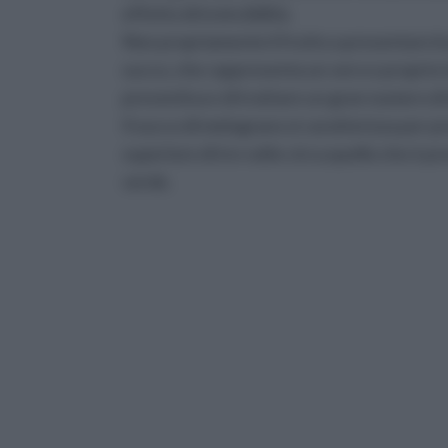
effetto di invincibilità.
Non propriamente il frutto a presentare le 
succo, che rappresenta un vero e proprio 
preventiva e di trattare un gran numero di 
Il succo di melograno si caratterizza per p
superiore di tre volte circa quello che è pr
verde.