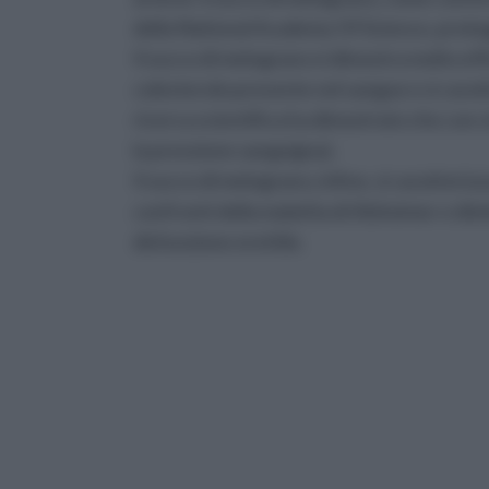
della National Academy Of Science, protegg
Il succo di melograno si dimostra molto eff
colesterolo presente nel sangue e si carat
ricerca scientifica ha dimostrato che con c
la pressione sanguigna).
Il succo di melograno, infine, si caratteri
confronti della malattia di Alzheimer e dim
disfunzione erettile.