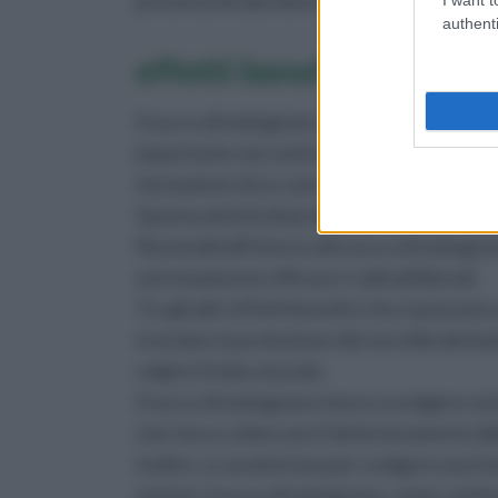
presenza di sali minerali, sopratutto ferro,
authenti
effetti benefici
Il succo di melograno si caratterizza per 
importante nei confronti del cancro, dal mo
formazione di un cancro al seno, alla prost
Questa attività di protezione nei confronti 
flavonoidi all'interno del succo di melog
estremamente efficace i radicali liberali.
Tra gli altri effetti benefici che si poss
ricordare la protezione del cervello dei ba
colpire il tubo neurale.
Il succo di melograno riesce a svolgere un
che riesce a bloccare il deterioramento del
Inoltre, si caratterizza per svolgere una 
arterie: il succo di melograno, come conf