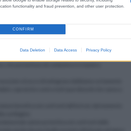
 potassio e fosforo.
cation functionality and fraud prevention, and other user protection.
CONFIRM
svolgere una funzione di prevenzione particolarmente
mento che consente di ridurre i pericoli derivanti dalla
ata e al polmone.
Data Deletion
Data Access
Privacy Policy
del cancro è da ricercarsi nella ricca presenza di
rano, che permettono di combattere in maniera
ono associare al succo di melograno dobbiamo certamente
mbini, sopratutto contro tutti quei disturbi che vanno a
'azione benefica nei confronti dell'artrosi, dal momento
la cartilagine.
fondamentale azione protettiva nei confronti delle
ermato anche da uno studio recente effettuato ad opera