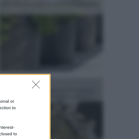
dell’arredamento da giardino piuttosto importante,
c...
FONTANE
Le fontane dei luoghi pubblici sono dei complessi
monumentali disegnati e realizzati da illustri per...
sonal or
ection to
nterest-
closed to