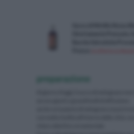
Succo di Mirtillo Rosso B
Direttamente Pressate, S
Bacche Selvatiche Proven
Prezzo:
in offerta su Amazo
preparazione
Al giorno d'oggi, il succo di melograno non
ancora giunti a grandi livelli di diffusione,
anche se la pianta di melograno si può tro
con molta facilità all'interno delle città, co
chiaro obiettivo ornamentale.