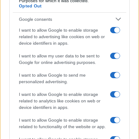
Purposes for which it was collected.
Opted Out
Google consents
I want to allow Google to enable storage
related to advertising like cookies on web or
device identifiers in apps.
I want to allow my user data to be sent to
©2026 - giardinaggio.net - p.iva 03338800984
Google for online advertising purposes.
Collabora con Giardinaggio.net
Pubblicità
I want to allow Google to send me
personalized advertising.
I want to allow Google to enable storage
related to analytics like cookies on web or
device identifiers in apps.
I want to allow Google to enable storage
related to functionality of the website or app.