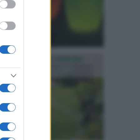
PROGETTAZIONE GIARDINI
Il giardino è uno spazio esterno che richiede una
particolare dedizione affinché sia organizzato in ...