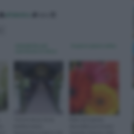
alfabetico
data
Addobbi floreali
Acquisto piante online
matrimonio in chiesa
Tutte le donne, fin da
Nella vasta gamma
e,
bambine amano
disponibile puoi trovare:
e e
fantasticare sul giorno del
Amaryllis, Begonie, Dalie,