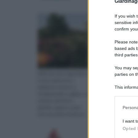
Giardinag
If you wish 
sensitive in
confirm your
Please note
based ads b
third parties
You may sepa
Nelle decisioni riguardanti
Le sementi di fiori
parties on 
le decorazioni di un
possono essere di vari 
ambiente esterno è
Molte sono ibride e pe
This informa
fondamentale scegliere se
essere sicuri di coltiva
Downstream P
mettere dei fiori in
una tipologia precisa d
Please note
giardino oppure creare
fiori occorre rivolgersi
Persona
information 
una zona piena di arbusti,
un centro specializzat
deny consent
alberelli e alberi da frutti.
che si occupa della lor
I want t
in below Go
Nel c
Opted 