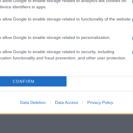
o allow Google to enable storage related to analytics like cookies on
evice identifiers in apps.
in
Gli articoli più utilizzati dai
I fiori hanno tanti
o allow Google to enable storage related to functionality of the website
are
fioristi sono sicuramente
significati diversi.
forbici, cesoie, fil di ferro ,
Regalando un fiore si può
nastro guttaperca, stecchi
comunicare senza usare le
o allow Google to enable storage related to personalization.
 Ciò
di sostegno, mastri
parole. Ora puoi
decorativi, spugne idrofile
acquistare i fiori che più
o allow Google to enable storage related to security, including
ndo
in varie forme, spesso
desideri direttamente da
cation functionality and fraud prevention, and other user protection.
ine
mantenute da
casa tua. Per un
avvenimento in partic
CONFIRM
Data Deletion
Data Access
Privacy Policy