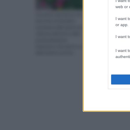
I want t
web or d
Una prima valutazione che
Esistono numerosi siti 
I want t
deve fare chi desidera
cui è possibile acquist
or app.
acquistare delle piante da
piante e alberi ma non
collocare all'interno della
tutti sono sinonimo di
I want t
propria abitazione
qualità e convenienza.
domestica o da esporre su
a cui bisogna prestare
I want t
delle fioriere esterne,
molta attenzione qua
authenti
consiste nel reperire le pi
si sceglie un vivaio onl