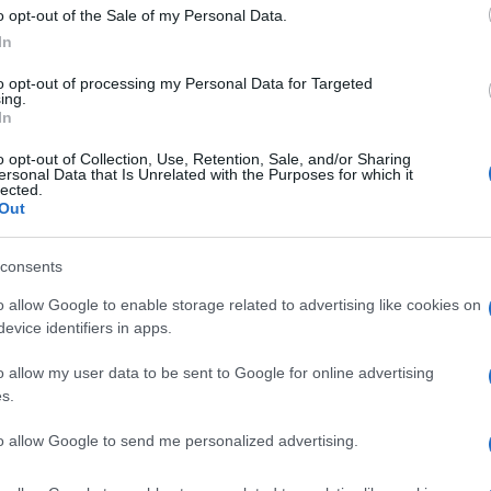
o opt-out of the Sale of my Personal Data.
In
concentrato per Piante e Fiori, 1 lt
Prezzo:
in
to opt-out of processing my Personal Data for Targeted
ing.
In
o opt-out of Collection, Use, Retention, Sale, and/or Sharing
ersonal Data that Is Unrelated with the Purposes for which it
lected.
Out
consents
te
Articoli per fiorista
Vendita fiori on line
o allow Google to enable storage related to advertising like cookies on
evice identifiers in apps.
o allow my user data to be sent to Google for online advertising
s.
to allow Google to send me personalized advertising.