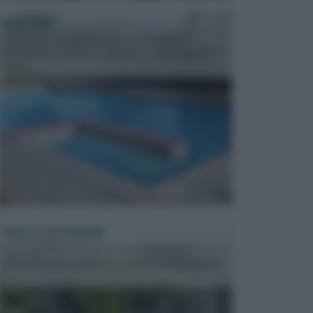
PISCINE
In precedenza, la piscina era considerata un
investimento piuttosto cospicuo. Oggi il mercato
presen...
VASI E FIORIERE
I vasi e le fioriere rientrano in una categoria
dell’arredamento da giardino piuttosto importante,
c...