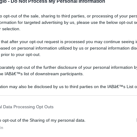
gio -
Do Not Process My Personal Information
to opt-out of the sale, sharing to third parties, or processing of your per
formation for targeted advertising by us, please use the below opt-out s
 selection.
 that after your opt-out request is processed you may continue seeing i
ased on personal information utilized by us or personal information dis
 prior to your opt-out.
rately opt-out of the further disclosure of your personal information by
Decorare il giardino è
Il mestiere del fiorista non
the IABâ€™s list of downstream participants.
tipi.
diventata una operazione
é solo fornire mazzi floreali
r
di semplice riuscita al
a seconda delle stagioni
tion may also be disclosed by us to third parties on the IABâ€™s List o
re
articipants that may further disclose it to other third parties.
giorno d'oggi, soprattutto
ma creare ad arte
i
sulla base della vendita di
composizioni o ambienti di
 that this website/app uses one or more Google services and may gath
 ad
alberi online che rende la
ogni tipo e genere.
l Data Processing Opt Outs
including but not limited to your visit or usage behaviour. You may click 
o
selezione più agevole,
L'ingrosso per fioristi offre
 to Google and its third-party tags to use your data for below specifi
offrendo dei veri e pro
una varietà di artico
o opt-out of the Sharing of my personal data.
ogle consent section.
In