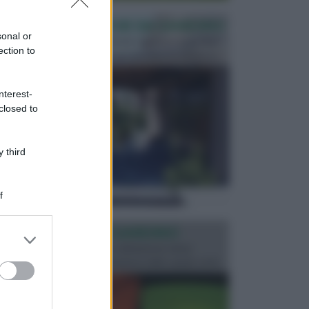
PERGOLE E TETTOIE DA GIARDINO
sonal or
Le pergole assieme alle tettoie rappresentano due
ection to
elementi molto importanti per arredare lo spazio e...
nterest-
closed to
 third
f
ILLUMINAZIONE GIARDINO
er and store
L’illuminazione del giardino solitamente viene
to grant or
progettata in fase di realizzazione dello spazio verd...
ed purposes