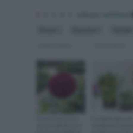
1
2
3
4
5
ordina per:
pertinenza
Fiori per
Operazione
Tipologia
Comprare piante
Corsi per fioristi
Comprare piante per la
E' fondamentale avere
casa, per il giardino, per il
un'adeguata formazion
terrazzo oltre all'impatto
prendersi cura di piant