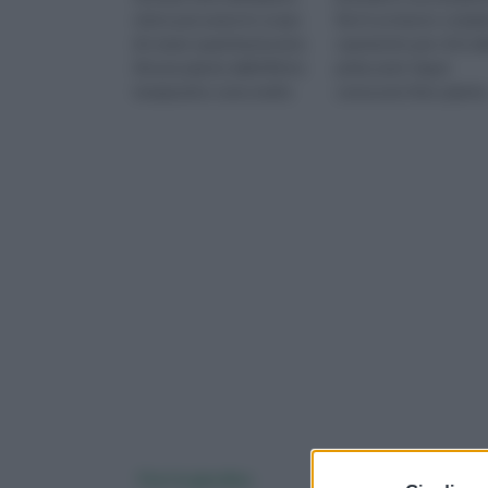
visivo può avere lo scopo
fiori è un lavoro comp
di creare spazi benessere.
sopratutto per chi è al
Alcune piante dall'effetto
prime armi. Saper
terapeutico sono molto
conoscere fiori, piante
richieste per pre
terre, modalità e luoghi
co
Fiori in giardino
Sementi fiori