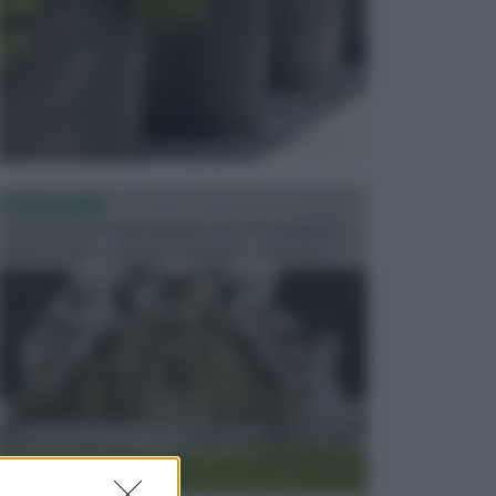
FONTANE
Le fontane dei luoghi pubblici sono dei complessi
monumentali disegnati e realizzati da illustri per...