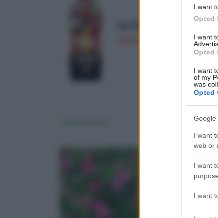
I want t
Opted 
NUTRI 1 ONE One Concime 
I want 
offerta su Amazon a: 11,5€
Advertis
Opted 
I want t
of my P
was col
Opted 
Google 
Piante vendita
Vendita online pian
I want t
web or d
I want t
purpose
I want 