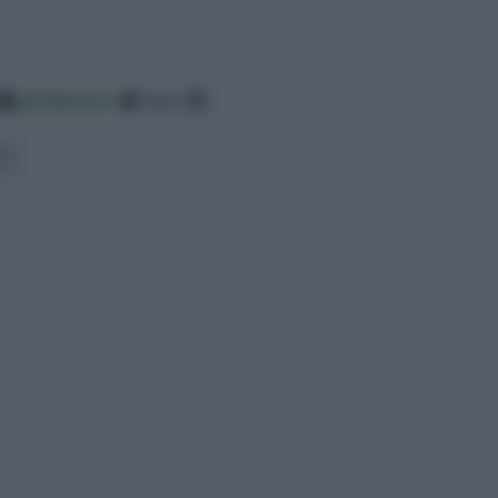
alfabetico
data