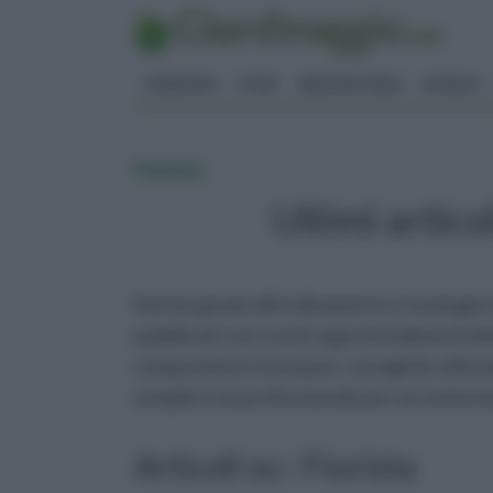
GIARDINO
FIORI
ERBORISTERIA
BONSAI
Fiorista
Ultimi articol
fiorista grazie all'ordinamento cronologico
pubblicati con i nostri approfondimenti ded
composizioni e bouquet, consigli di coltiv
semplice ma professionale per accontentare 
Articoli su : Fiorista