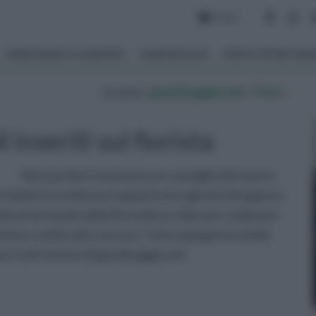
Forum
ARREDAMENTO GIARDINO
GIARDINAGGIO
PIANTE APPARTAM
tu sei in :
giardinaggio.net
»
Fiori
»
i inseriti sul fiorista
Non perderti nemmeno un consiglio del nostro
! Subito in evidenza ti appariranno gli articoli appena
icati al mondo della floricoltura: idee per realizzare
azione e molto altro ancora. Tutto spiegato in modo
tutti i lettori di giardinaggio.net