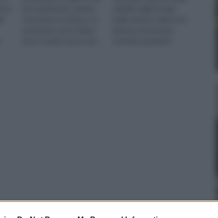
lesso
loro matrimonio, quando
Gladioli, Gigli ed ogni
le
entreranno in chiesa, e si
bulbo da fiore; piante da
avvieranno verso l'altare
balcone, da terrazzo,
,
dove ci sarà lo sposo che
esotiche, pendenti,
 di
l'aspetta trepidante. Gli
perenni; rose a cespuglio,
addobb
da siepe,
Vendita alberi online
Ingrosso fioristi