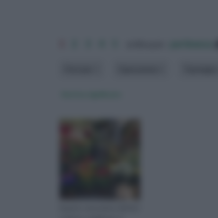
1
2
3
4
5
ordina per:
pertinenza
Fiori per
Operazione
Tipologia
fiorista significato
Esperto conoscitore dei fiori