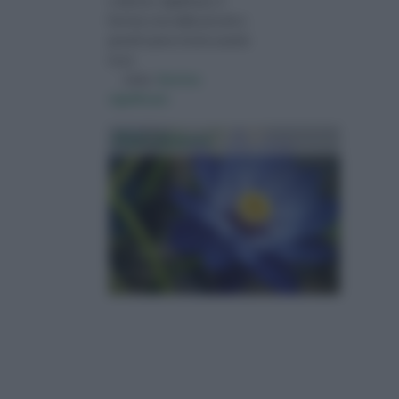
e del loro significato, il
fiorista crea delle piccole e
grandi opere d’arte usando
la pa
visita :
fiorista
significato
Fiori Azzurri