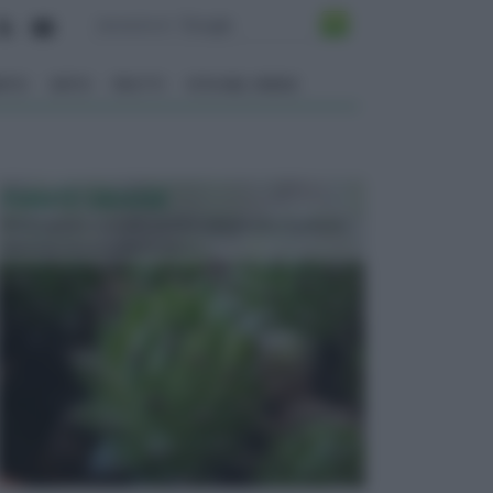
ENTO
ORTO
FRUTTI
VITA NEL VERDE
PIANTE GRASSE
Molto amate e a volte anche collezionate da alcune
persone, ecco le piante grass...