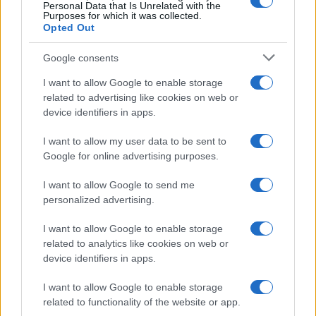
Personal Data that Is Unrelated with the
Purposes for which it was collected.
Opted Out
Google consents
I want to allow Google to enable storage
related to advertising like cookies on web or
device identifiers in apps.
I want to allow my user data to be sent to
Google for online advertising purposes.
I want to allow Google to send me
personalized advertising.
I want to allow Google to enable storage
related to analytics like cookies on web or
device identifiers in apps.
I want to allow Google to enable storage
related to functionality of the website or app.