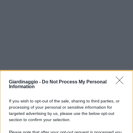
Giardinaggio -
Do Not Process My Personal
Information
If you wish to opt-out of the sale, sharing to third parties, or
processing of your personal or sensitive information for
targeted advertising by us, please use the below opt-out
section to confirm your selection.
Please note that after your opt-out request is processed you