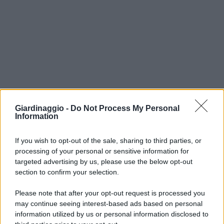
Giardinaggio -
Do Not Process My Personal
Information
If you wish to opt-out of the sale, sharing to third parties, or
processing of your personal or sensitive information for
targeted advertising by us, please use the below opt-out
section to confirm your selection.
Please note that after your opt-out request is processed you
may continue seeing interest-based ads based on personal
information utilized by us or personal information disclosed to