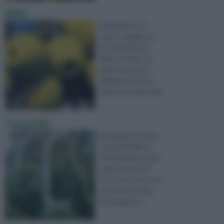
Melo
Buongiorno, mi
hanno regalato un
piccolo getto di
albero di melo un
paio di anni fa, lo
abbiamo messo a
dimora in mezzo al gi
...
Cematide
Buongiorno,ho una
clematide NELLY
MOSER,volevo farla
salire sull'arco di
ferro di un pozzo ma
mi pare non sia la
sistemazione ...