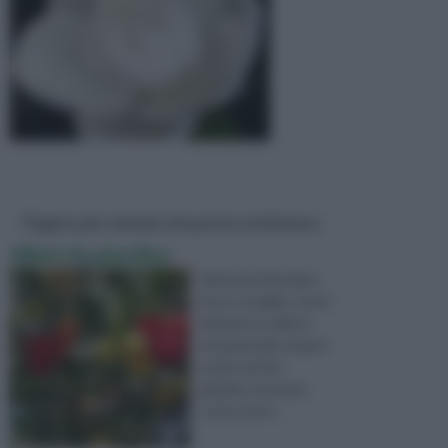
Pagine più visitate di questa settimana
Alberi da giardino
Salve,avrei bisogno
di un consiglio, vorrei
piantare un albero
ornamentale sempre
verde nel mio
giardino tenendo
conto che il ...