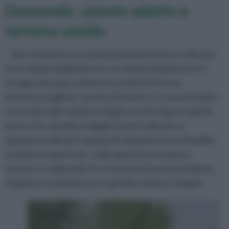
Domanda : piante adatte a
terreno umido
Vorrei piantare una pianta di dimensioni non elevate
in un angolo di giardino in cui, nei periodi piovosi vi è
ristagno di acqua, mentre in estate il terreno,
piuttosto argilloso, tende ad indurirsi. La zona è inoltre
vicina (2m) alle tubature degli scarichi fognari, quindi
penso che sarebbe maggiormente indicato un
apparato radicale in grado di svilupparsi in profondità,
anzichè in superficie...nella speranza che possa
esistere un alberello che risolva tutti questi problemi,
ringrazio vivamente per la gentile risposta. Angela