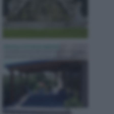
PERGOLE E TETTOIE DA GIARDINO
Le pergole assieme alle tettoie rappresentano due
elementi molto importanti per arredare lo spazio e...