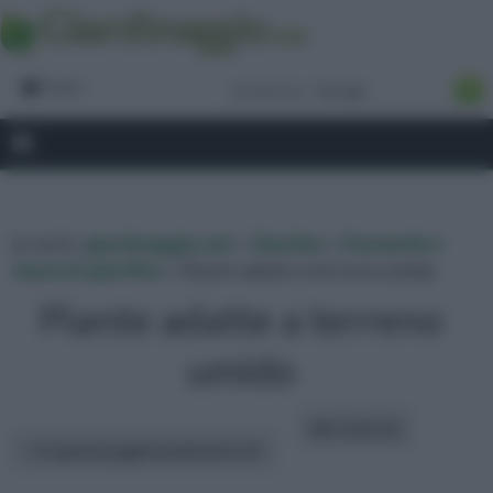
Forum
tu sei in :
giardinaggio.net
»
Giardino
»
Domande e
risposte giardino
» Piante adatte a terreno umido
Piante adatte a terreno
umido
altri articoli:
In questa pagina parleremo di :