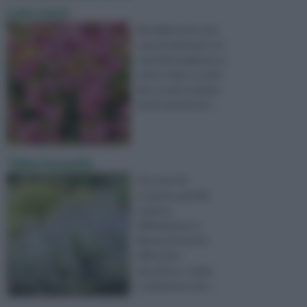
Lato nord
Buongiorno,ho una
casa posizionata con
i due lati lunghi,uno a
nord e l'altro a sud,il
lato a sud è sempre
fiorito perchè d'e ...
Talea lavanda
Ora che l'ho
scoperta, gentile
esperto,
difficilmente si
libererà di me.Ho
difficoltà a
riprodurre, x talea
ovviamente, lava ...