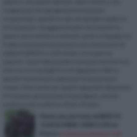
palustre sono piante dal buon valore estetico, che
svolgono più che egregiamente la funzione
ornamentale e quindi sta solo a lei decidere quale fra
le tre piantare. Va aggiunto inoltre che tutte le tre
piante sono rustiche e resistenti, anche se il pioppo ed
il salice sono piante più pioniere, più colonizzatrici di
ambienti difficili se confrontate con la quercus
palustris. Quest'ultima inoltre necessita che il terreno
intorno a sé si asciughi fra un'irrigazione e l'altra e
quindi è forse la meno adatta per la zona presa in
esame. Infine anche per quanto riguarda le dimensioni
le tre piante, grossomodo si equivalgono, avendo
un'altezza che oscilla fra i 10 ed i 15 metri.
Pianta vera da frutto ALBERO DI
CILIEGIO NERA 'VERA' h 150 cm
Prezzo:
in offerta su Amazon a: 11€