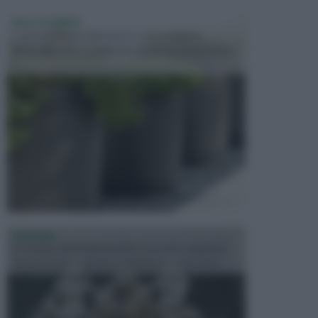
VASI E FIORIERE
I vasi e le fioriere rientrano in una categoria
dell’arredamento da giardino piuttosto importante,
c...
FONTANE
Le fontane dei luoghi pubblici sono dei complessi
monumentali disegnati e realizzati da illustri per...