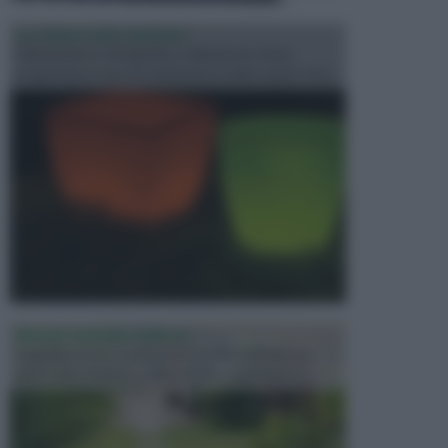
ILLUMINAZIONE GIARDINO
L’illuminazione del giardino solitamente viene
progettata in fase di realizzazione dello spazio verd...
PROGETTAZIONE GIARDINI
Il giardino è uno spazio esterno che richiede una
particolare dedizione affinché sia organizzato in ...