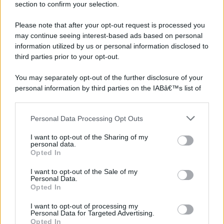
section to confirm your selection.
Please note that after your opt-out request is processed you
may continue seeing interest-based ads based on personal
information utilized by us or personal information disclosed to
third parties prior to your opt-out.
You may separately opt-out of the further disclosure of your
personal information by third parties on the IABâ€™s list of
downstream participants.
Personal Data Processing Opt Outs
This information may also be disclosed by us to third parties
on the IABâ€™s List of Downstream Participants that may
I want to opt-out of the Sharing of my
further disclose it to other third parties.
personal data.
Opted In
Please note that this website/app uses one or more Google
services and may gather and store information including but
I want to opt-out of the Sale of my
Personal Data.
not limited to your visit or usage behaviour. You may click to
Opted In
grant or deny consent to Google and its third-party tags to
use your data for below specified purposes in below Google
I want to opt-out of processing my
consent section.
Personal Data for Targeted Advertising.
Opted In