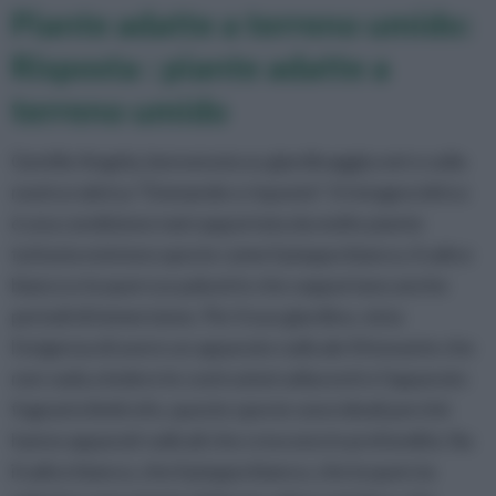
Piante adatte a terreno umido:
Risposta : piante adatte a
terreno umido
Gentile Angela, benvenuta su giardinaggio.net e sulla
nostra rubrica "Domande e risposte". Il ristagno idrico
è una condizione mal sopportata da molte piante
tuttavia esistono specie come il pioppo bianco, il salice
bianco e la quercus palustris che sopportano anche
periodi di immersione. Per il suo giardino, vista
l'esigenza di avere un apparato radicale fittonante che
non vada a ledere le costruzioni adiacenti e l'apparato
fognario limitrofo, queste specie sono ideali perché
hanno apparati radicali che crescono in profondità. Sia
il salice bianco, che il pioppo bianco, che la quercia