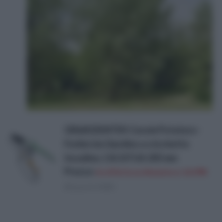
GR&#220;NTEK Cesoie Potatura -
Forbici da Giardino a cricchetto
Incudine, CACATUA 205 mm
Prezzo:
in offerta su Amazon a: 16,99€
(Risparmi 4,86€)