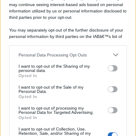
may continue seeing interest-based ads based on personal
information utilized by us or personal information disclosed to
third parties prior to your opt-out.
You may separately opt-out of the further disclosure of your
personal information by third parties on the IABâ€™s list of
downstream participants.
Personal Data Processing Opt Outs
This information may also be disclosed by us to third parties
on the IABâ€™s List of Downstream Participants that may
I want to opt-out of the Sharing of my
further disclose it to other third parties.
personal data.
Opted In
Please note that this website/app uses one or more Google
services and may gather and store information including but
I want to opt-out of the Sale of my
Personal Data.
not limited to your visit or usage behaviour. You may click to
Opted In
grant or deny consent to Google and its third-party tags to
©2026 - giardinaggio.net - p.iva 03338800984
use your data for below specified purposes in below Google
I want to opt-out of processing my
Collabora con Giardinaggio.net
Pubblicità
consent section.
Personal Data for Targeted Advertising.
Opted In
I want to opt-out of Collection, Use,
Retention, Sale, and/or Sharing of my