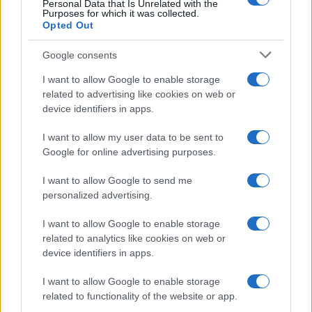
Personal Data that Is Unrelated with the
Purposes for which it was collected.
Opted Out
Google consents
I want to allow Google to enable storage
related to advertising like cookies on web or
device identifiers in apps.
I want to allow my user data to be sent to
Google for online advertising purposes.
I want to allow Google to send me
personalized advertising.
I want to allow Google to enable storage
related to analytics like cookies on web or
device identifiers in apps.
I want to allow Google to enable storage
related to functionality of the website or app.