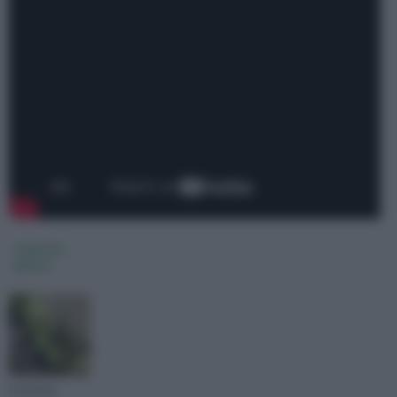
malattie
piante
Le piante