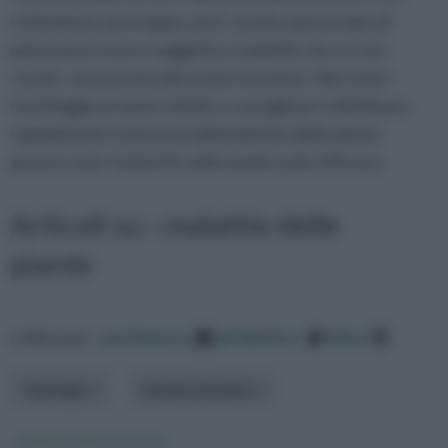
richiedono; purtroppo, però, anche questo tipo di
pianta può essere soggetta a malattie che se non
curate, ne possono decretare la morte. Nei nostri
testi leggerai tante notizie e consigli per individuare
rapidamente tutte le problematiche delle piante
grasse e per risolverle nella maniera più efficace.
Articoli su : malattie delle
piante
ordina per:
pertinenza
alfabetico
data
Tipologia
Varietà di pianta
malattia piante grasse