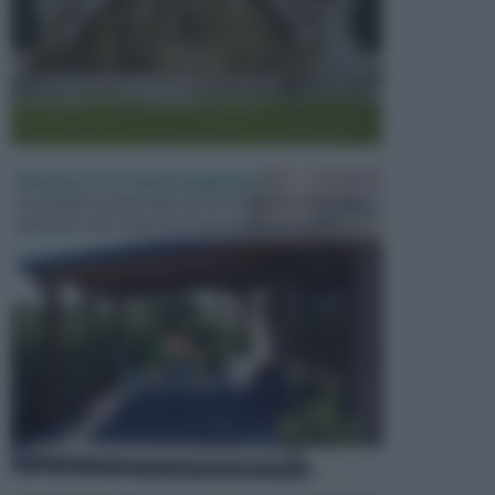
PERGOLE E TETTOIE DA GIARDINO
Le pergole assieme alle tettoie rappresentano due
elementi molto importanti per arredare lo spazio e...