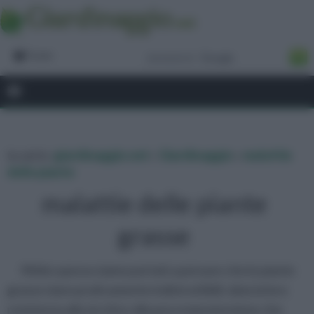
Forum
tu sei in :
giardinaggio.net
»
Giardinaggio
»
malattie
delle piante
malattie delle piante
grasse
Molto spesso siamo portati a pensare che le piante
grasse siano praticamente indistruttibili, data la loro
resistenza alla siccità e alla poca manutenzione che