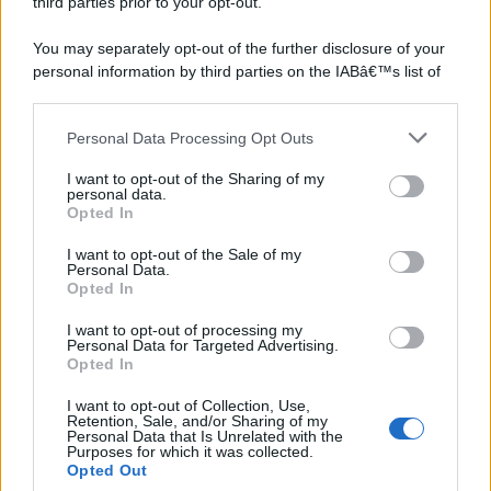
third parties prior to your opt-out.
You may separately opt-out of the further disclosure of your
personal information by third parties on the IABâ€™s list of
downstream participants.
Personal Data Processing Opt Outs
This information may also be disclosed by us to third parties
on the IABâ€™s List of Downstream Participants that may
I want to opt-out of the Sharing of my
further disclose it to other third parties.
personal data.
Opted In
Please note that this website/app uses one or more Google
services and may gather and store information including but
I want to opt-out of the Sale of my
Personal Data.
not limited to your visit or usage behaviour. You may click to
Opted In
grant or deny consent to Google and its third-party tags to
use your data for below specified purposes in below Google
I want to opt-out of processing my
consent section.
Personal Data for Targeted Advertising.
Opted In
I want to opt-out of Collection, Use,
Retention, Sale, and/or Sharing of my
Personal Data that Is Unrelated with the
Purposes for which it was collected.
Opted Out