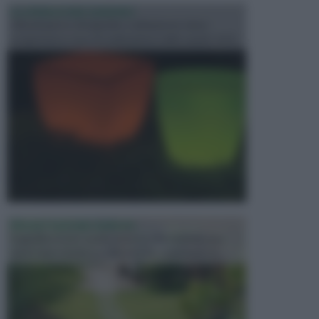
ILLUMINAZIONE GIARDINO
L’illuminazione del giardino solitamente viene
progettata in fase di realizzazione dello spazio verd...
PROGETTAZIONE GIARDINI
Il giardino è uno spazio esterno che richiede una
particolare dedizione affinché sia organizzato in ...