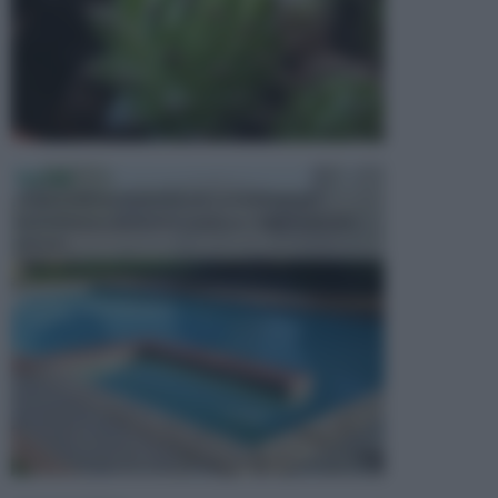
PISCINE
In precedenza, la piscina era considerata un
investimento piuttosto cospicuo. Oggi il mercato
presen...