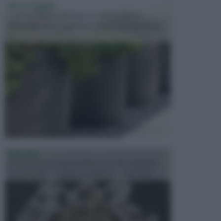
VASI E FIORIERE
I vasi e le fioriere rientrano in una categoria
dell’arredamento da giardino piuttosto importante,
c...
FONTANE
Le fontane dei luoghi pubblici sono dei complessi
monumentali disegnati e realizzati da illustri per...