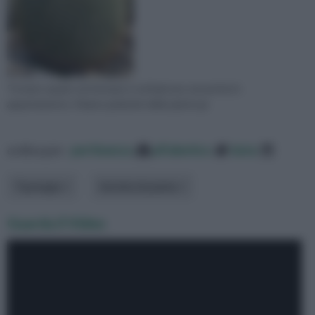
Trovano spazio sul terrazzo e sul balcone, ma anche in
appartamento. Stiamo parlando delle piante gr
ordina per:
pertinenza
alfabetico
data
Tipologia
Varietà di pianta
Guarda il Video