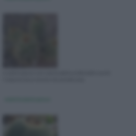
Le piante grasse sono specie adatte ai climi aridi e secchi.
Composte da un tessuto che assorbe acqu
malattie piante grasse