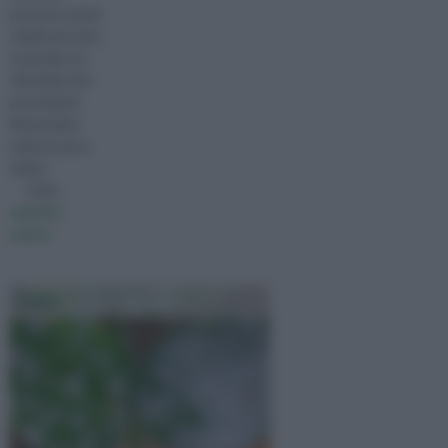
possono essere
colpite da varie
avversità: sia
climatiche che
parassitarie.
Nonostante
tutte le cure e
attenz
visita :
malattie
piante
Oidio