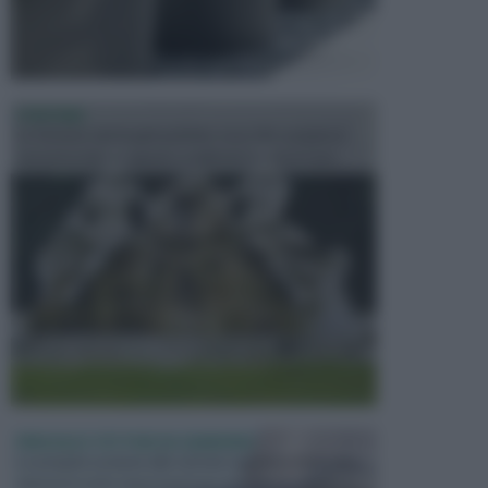
FONTANE
Le fontane dei luoghi pubblici sono dei complessi
monumentali disegnati e realizzati da illustri per...
PERGOLE E TETTOIE DA GIARDINO
Le pergole assieme alle tettoie rappresentano due
elementi molto importanti per arredare lo spazio e...