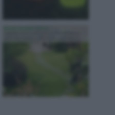
PROGETTAZIONE GIARDINI
Il giardino è uno spazio esterno che richiede una
particolare dedizione affinché sia organizzato in ...