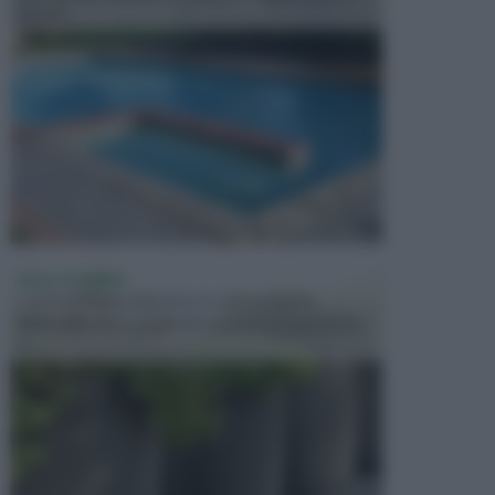
presen...
VASI E FIORIERE
I vasi e le fioriere rientrano in una categoria
dell’arredamento da giardino piuttosto importante,
c...