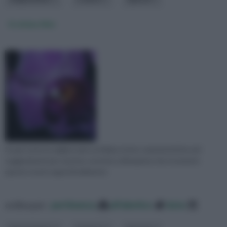
Orchidee Mini
Scopri tutte le migliori mini orchidee, le loro caratteristiche ed i
suggerimenti per una loro corretta coltivazione che troverai in
questo nostro approfondimento
ordina per:
pertinenza
alfabetico
data