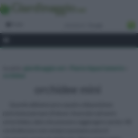
Forum
tu sei in :
giardinaggio.net
»
Piante Appartamento
»
orchidee
orchidee mini
Quando abbiamo poco spazio a disposizione
potremmo pensare di dover rinunciare ad avere
un'orchidea, dato che possono raggiungere anche i 40
cm di altezza e non sempre possiamo avere il