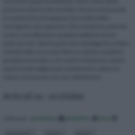
necessario spazio da dedicarle. Ma in nostro aiuto
possono venire le mini orchidee che pur mantenendo
la caratteristica di sviluppare fiori molto belli e
scenografici non superano i 10 cm di altezza, potendo
essere così utilizzate in qualsiasi ambiente anche
molto piccolo. Questa particolare tipologia di orchidea
richiede delle cure un po' diverse rispetto a quelle di
grandezza normale e con i nostri testi potrai scoprire
qual è il modo migliore per mantenerle in salute ed
evitare che possano seccare rapidamente.
Articoli su : orchidee
ordina per:
pertinenza
alfabetico
data
Argomento
Colore
Specie