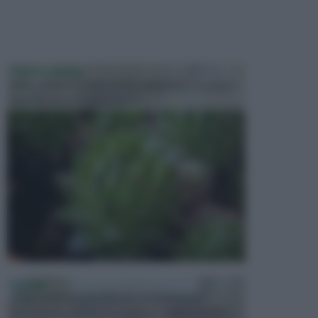
PIANTE GRASSE
Molto amate e a volte anche collezionate da alcune
persone, ecco le piante grass...
PISCINE
In precedenza, la piscina era considerata un
investimento piuttosto cospicuo. Oggi il mercato