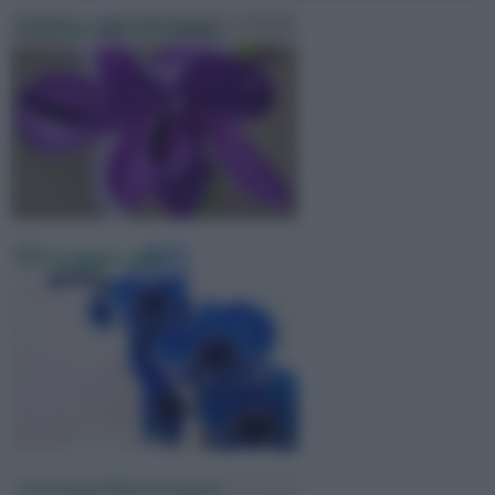
Coltivazione Orchidee
Le Orchidee Blu
Orchidee Phalaenopsis