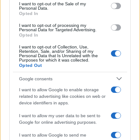
services and may gather and store information including but
I want to opt-out of the Sale of my
Personal Data.
not limited to your visit or usage behaviour. You may click to
Opted In
grant or deny consent to Google and its third-party tags to
use your data for below specified purposes in below Google
I want to opt-out of processing my
consent section.
Personal Data for Targeted Advertising.
Opted In
I want to opt-out of Collection, Use,
Retention, Sale, and/or Sharing of my
Personal Data that Is Unrelated with the
Purposes for which it was collected.
Opted Out
Google consents
I want to allow Google to enable storage
related to advertising like cookies on web or
device identifiers in apps.
I want to allow my user data to be sent to
Google for online advertising purposes.
I want to allow Google to send me