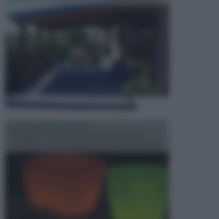
ILLUMINAZIONE GIARDINO
L’illuminazione del giardino solitamente viene
progettata in fase di realizzazione dello spazio verd...