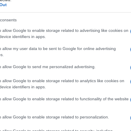
ritenzione idrica tisane
Out
consents
o allow Google to enable storage related to advertising like cookies on
evice identifiers in apps.
o allow my user data to be sent to Google for online advertising
s.
to allow Google to send me personalized advertising.
Il primo consiglio che
di
possiamo darvi per
o allow Google to enable storage related to analytics like cookies on
contrastare
evice identifiers in apps.
la a
efficacemente la
ritenzione idrica è
o allow Google to enable storage related to functionality of the website
ulite
indubbiamente quello di
cercare di utilizzare
o allow Google to enable storage related to personalization.
mo
quantità sempre più
ridotte di sale a
MINA ROSSO VARIETA' JERMOR IN BULBILLI
tavola.Infatti, è megli...
o allow Google to enable storage related to security, including