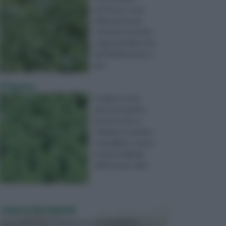
Hortense, è una
delle piante più
coltivate al mondo,
originaria delle zone
del Mediterraneo e
del ...
Origano
L’origano è una
pianta aromatica
perenne che si
sviluppa in maniera
cespugliosa, trae la
propria originale
dall’Europa e dall ...
VASI E FIORIERE
I vasi e le fioriere rientrano in una categoria