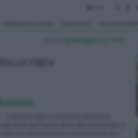
Forum
ARREDAMENTO GIARDINO
GIARDINAGGIO
PIANTE APPARTAM
tu sei in :
giardinaggio.net
»
Orto
»
ucus nigra
icazione
Il sambucus nigra è una pianta angiosperma
iglia delle Caprifoliacee. Molto diffusa in Europa e in
elle aree umide e boscose, in prossimità dei corsi