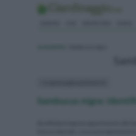
GIARDINO
FIORI
ERBORISTERIA
BONSAI
aromatiche
» Sambucus nigra
Samb
In questa pagina parleremo di :
Sambucus nigra: identif
dicotiledone legnosa appartenente alla fam
Asia occidentale, cresce prevalentemente n