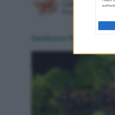
CONFEZIONE rete DA 5
authenti
Prezzo:
in offerta su Amazo
Sambucus Nigra: propri