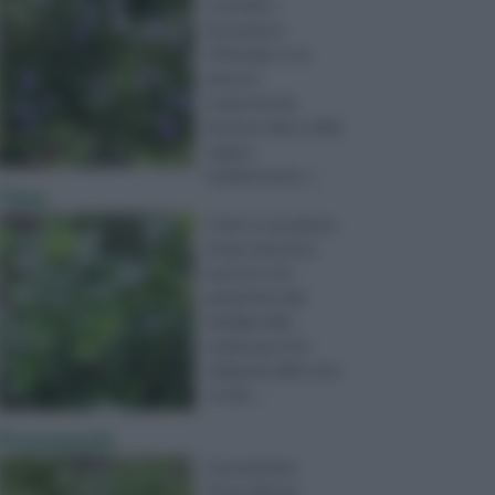
scientifico
Rosmarinus
Officinalis, è un
arbusto
sempreverde
perenne tipico delle
regioni
mediterranee, i ...
Timo
Il timo è una pianta
di tipo arbustivo
perenne che
appartiene alla
famiglia delle
Lamiaceae ed è
originaria delle zone
occide ...
Prezzemolo
Il prezzemolo,
Petroselinum