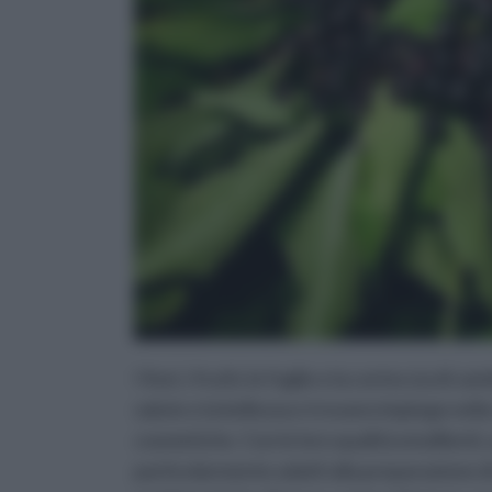
I fiori, i frutti, le foglie e la corteccia di
sam
salute e la bellezza e trovano impiego nella 
cosmetiche. Con le loro qualità emollienti, 
particolarmente adatti alla preparazione di 