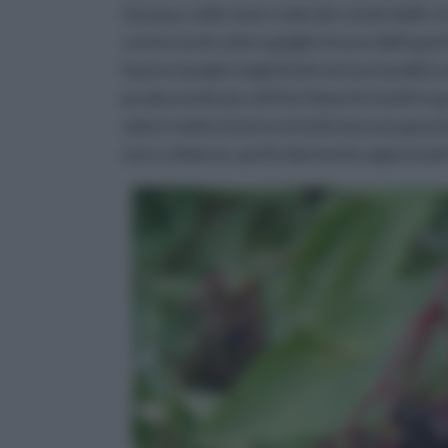
d'acqua, nelle zone ruderali e ai lati delle s
corteccia di colore griglio-bruno dall'aspet
hanno margini seghettati ed una tonalità ve
producendo piccoli fiori bianchi riuniti i
odore molto intenso ed attirano una grande
nero-violacee, particolarmente apprezzate p