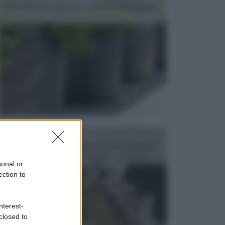
dell’arredamento da giardino piuttosto importante,
c...
FONTANE
Le fontane dei luoghi pubblici sono dei complessi
monumentali disegnati e realizzati da illustri per...
sonal or
ection to
nterest-
closed to