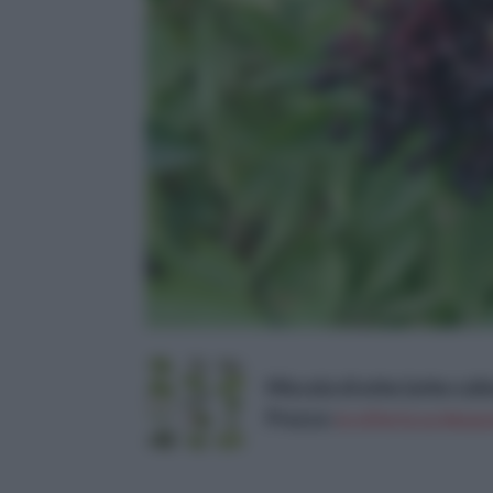
Miscela di erbe (erbe culina
Prezzo:
in offerta su Amaz