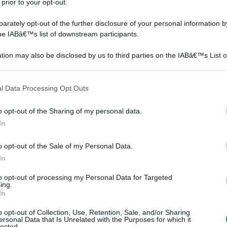
 prior to your opt-out.
rately opt-out of the further disclosure of your personal information by
the IABâ€™s list of downstream participants.
tion may also be disclosed by us to third parties on the IABâ€™s List o
articipants that may further disclose it to other third parties.
igra
è spesso impiegato nella creazione di siepi
 that this website/app uses one or more Google services and may gath
l Data Processing Opt Outs
un legno che, per le sue caratteristiche di durezza e
including but not limited to your visit or usage behaviour. You may click 
oni al tornio; è inoltre considerato un buon combustibile.
 to Google and its third-party tags to use your data for below specifi
o opt-out of the Sharing of my personal data.
ogle consent section.
, le bacche di sambuco trovano impiego nella produzione
In
è molto utile per realizzare inchiostri in varie tonalità di
 sono finalizzati alla preparazione di specialità alimentari e
o opt-out of the Sale of my Personal Data.
In
o scopo, oltre alle bacche, vengono usate anche altre
eccia. Alcune parti della pianta (come i semi) vanno però
to opt-out of processing my Personal Data for Targeted
ing.
o glicoside sambunigrina, una sostanza altamente
In
o opt-out of Collection, Use, Retention, Sale, and/or Sharing
ersonal Data that Is Unrelated with the Purposes for which it
lected.