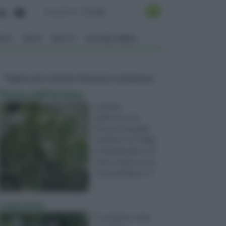
ENTO
ORTO
FRUTTI
VITA NEL VERDE
Pagine più visitate di questa settimana
Pianta dell'incenso
La pianta
dell'incenso ha
forma di cespuglio
ricadente con foglie
profumatissime e di
colore verde acceso
con bordi bianco-cr
...
rosmarino
Il rosmarino, nome