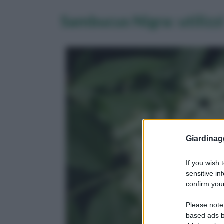
Sambucus Nigra: utilizz
Giardinag
If you wish 
sensitive in
confirm your
Please note
based ads b