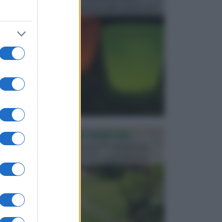
progettata in fase di realizzazione dello spazio verd...
PROGETTAZIONE GIARDINI
Il giardino è uno spazio esterno che richiede una
particolare dedizione affinché sia organizzato in ...