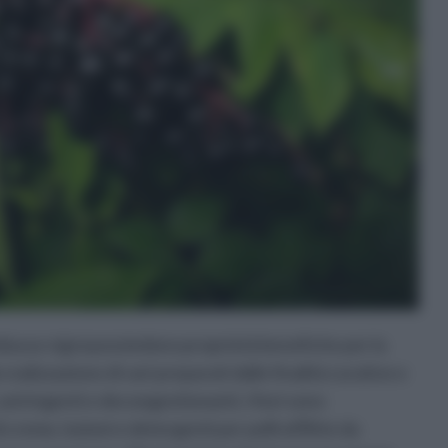
bucus nigra
possiedono proprietà benefiche per la
realizzazione di vari preparati dalle finalità curative e
astringenti e decongestionanti, i fiori sono
creme, lozioni e detergenti per pelli afflitte da