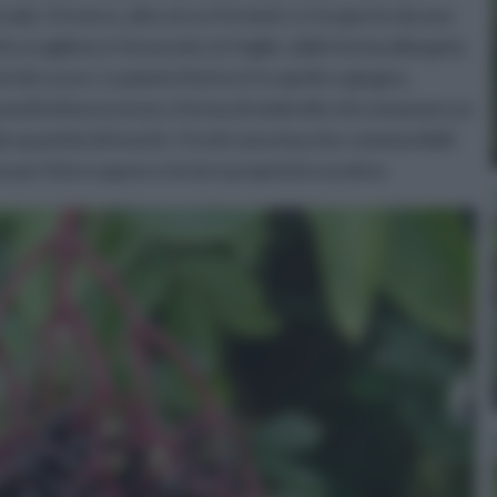
trade. Il tronco, alto circa 4-6 metri, è ricoperto da una
to scaglioso e fessurato; le foglie, dalla forma allargata,
rde scuro. La pianta fiorisce fra aprile e giugno,
n grandi infiorescenze a forma di ombrello che emanano un
 quantità di insetti. I frutti sono bacche commestibili
er il loro sapore e le loro proprietà curative.