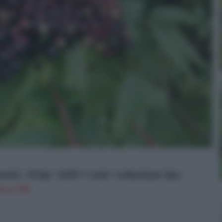
rie) - 14 tipi - 1630 ++ semi - ordinati per tipo -
on a: 19€