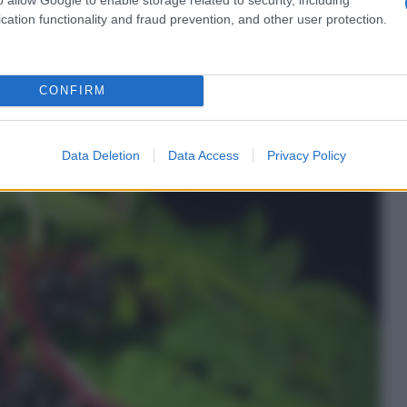
00 GRAMMI
cation functionality and fraud prevention, and other user protection.
n a: 9,99€
CONFIRM
età cosmetiche e terapeutiche
Data Deletion
Data Access
Privacy Policy