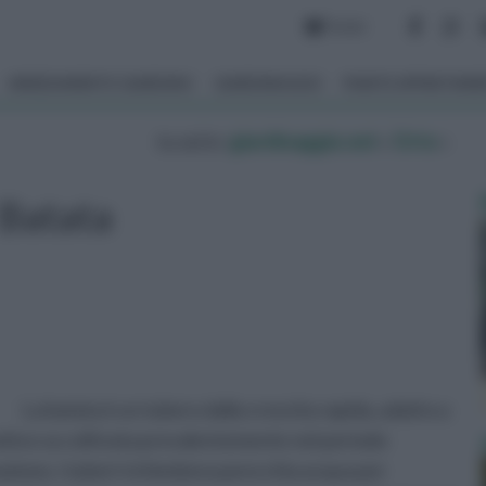
Forum
ARREDAMENTO GIARDINO
GIARDINAGGIO
PIANTE APPARTAM
tu sei in :
giardinaggio.net
»
Orto
»
Batata
La batata è un tubero dalla crescita rapida, adatto a
motivo va coltivata prevalentemente nel periodo
ivazione, i tuberi richiedono parecchia acqua per