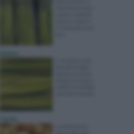
pianta perenne. In
tempi antichi veniva
coltivato nel Medio
Oriente, in Egitto e
in Grecia, pare che in
Euro ...
Sedano
E’ una pianta a ciclo
biennale di origine
paludosa, ha quindi
bisogno di costante
umidità; non richiede
particolati trattamen
...
Cipolla
La cipolla fa parte
della famiglia delle