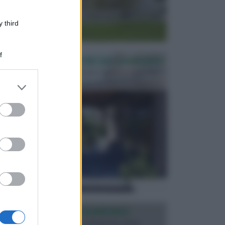
 third
f
PERGOLE E TETTOIE DA GIARDINO
Le pergole assieme alle tettoie rappresentano due
elementi molto importanti per arredare lo spazio e...
er and store
to grant or
ed purposes
ILLUMINAZIONE GIARDINO
L’illuminazione del giardino solitamente viene