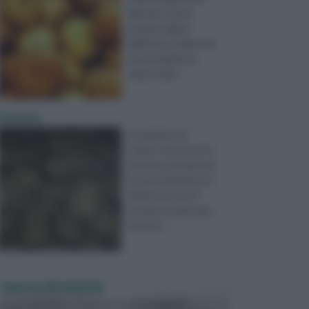
liliaceae, trae la
propria origine
dall’Asia occidentale
ma attualmente
viene coltiv ...
Patata
La patata è un
tubero che nasce in
America centrale ma
la sua coltivazione è
diffusa in tutto il
mondo, in particolar
modo in ...
VASI E FIORIERE
I vasi e le fioriere rientrano in una categoria