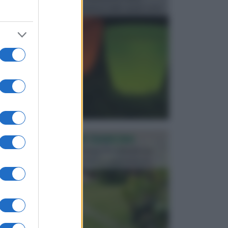
progettata in fase di realizzazione dello spazio verd...
PROGETTAZIONE GIARDINI
Il giardino è uno spazio esterno che richiede una
particolare dedizione affinché sia organizzato in ...