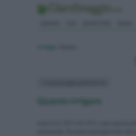
GIARDINO
FIORI
ERBORISTERIA
BONSAI
ortaggi
» Batata
In questa pagina parleremo di :
Quanto irrigare
vivere tra i 12°C ed i 21°C, e per questo 
primaverile. Durante i primi giorni di colt