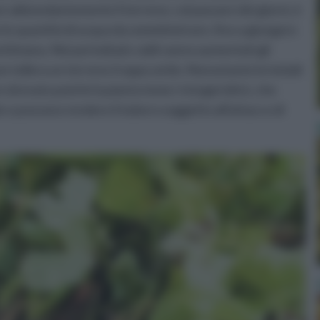
re abbondantemente il terreno; col passare dei giorni, è
e quantità di acqua da somministrare, fino a giungere
settimana. Nei periodi più caldi vanno aumentati gli
on tollera un terreno troppo arido. Nonostante le iniziali
 drenato poiché la pianta teme i ristagni idrici, che
 e possono rendere il tubero soggetto all'attacco di