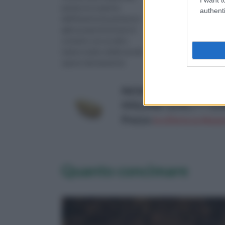
patata, la scoperta
intra file, vanno posti 
authenti
dell’America ha permesso
terreno i germogli di
agli europei di entrare in
patata americana?Graz
contatto con un altro
mille!...
tubero molto simile ma dal
sapore decisamente
differente: la patata dolce,
prove...
PATATE PATATA DA SEM
HOLLAND QUALITY OLA
Prezzo:
in offerta su Amazo
Quanto concimare