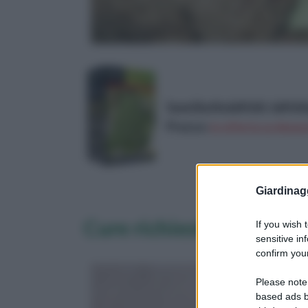
Semi Batlle&#160;-&#160
Prezzo:
in offerta su Amazo
Giardinag
Cure richieste
If you wish 
sensitive in
confirm your
Please note
based ads b