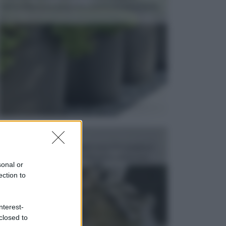
dell’arredamento da giardino piuttosto importante,
c...
FONTANE
Le fontane dei luoghi pubblici sono dei complessi
monumentali disegnati e realizzati da illustri per...
sonal or
ection to
nterest-
closed to