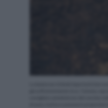
La
batata
non richiede importanti intervent
già sufficientemente ricco. Tuttavia, sopra
consigliato somministrare del concime stal
di azoto, fosforo e potassio in proporzioni 