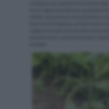
svilupparsi, per questo è necessario irriga
invece opportuno diminuire gradualmente l
al limite minimo di una sola innaffiatura a 
interventi d'irrigazione, poiché il tubero n
esigenze d'acqua, il terreno dev'essere ben
possono essere causa di marciume radicale
patogeni.