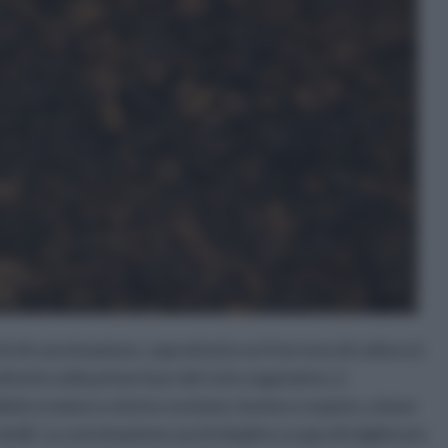
i di concimazione, soprattutto se il terreno di coltura è
ttutto nella prima fase del ciclo vegetativo, è
latico maturo a lenta cessione, bovino o equino, a base
simili. La concimazione avrà il duplice scopo di migliorare