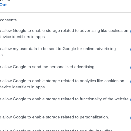
ino. Inoltre, le
batate
tollerano esclusivamente un pH
Out
acidità o la basicità con l'impiego di torba o cenere di
e delle
batate
appena colte non è dolce: è necessaria
consents
ri di assumere il loro sapore caratteristico, sia per
o allow Google to enable storage related to advertising like cookies on
rocesso di stagionatura può essere effettuato ponendo le
evice identifiers in apps.
iorni circa.
o allow my user data to be sent to Google for online advertising
s.
Raccolta degli ortaggi
Cime di rapa
to allow Google to send me personalized advertising.
o allow Google to enable storage related to analytics like cookies on
evice identifiers in apps.
o allow Google to enable storage related to functionality of the website
o allow Google to enable storage related to personalization.
 ed
La raccolta degli ortaggi
Le cime di rapa sono un
o allow Google to enable storage related to security, including