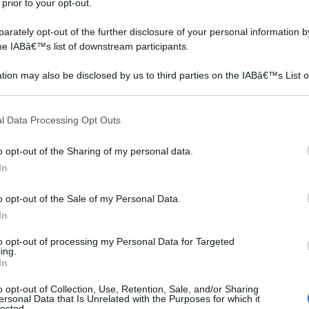
 prior to your opt-out.
rately opt-out of the further disclosure of your personal information by
the IABâ€™s list of downstream participants.
tion may also be disclosed by us to third parties on the IABâ€™s List o
articipants that may further disclose it to other third parties.
 that this website/app uses one or more Google services and may gath
l Data Processing Opt Outs
including but not limited to your visit or usage behaviour. You may click 
 to Google and its third-party tags to use your data for below specifi
o opt-out of the Sharing of my personal data.
ogle consent section.
In
o opt-out of the Sale of my Personal Data.
In
a, la
batata
necessita di temperature primaverili
to opt-out of processing my Personal Data for Targeted
ing.
ne al sole, pertanto si consiglia di impiantare i tuberi in
In
n profondità, il terreno non deve rappresentare un
o opt-out of Collection, Use, Retention, Sale, and/or Sharing
'essere troppo compatto; per renderlo più soffice, è
ersonal Data that Is Unrelated with the Purposes for which it
lected.