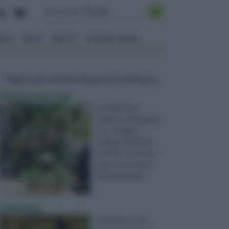
ENTO
ORTO
FRUTTI
VITA NEL VERDE
Pagine più visitate di questa settimana
Melanzana rosa
La melanzana,
Solanum melongena,
è un ortaggio
originario dell’Asia
centrale. In Europa
arrivò verso l’anno
700, grazie agli ...
asparago
L’asparago è una