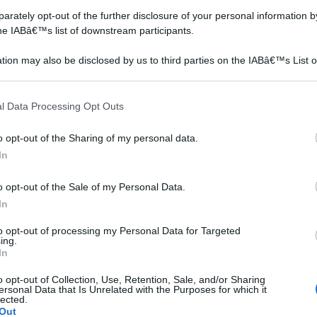
rately opt-out of the further disclosure of your personal information by
the IABâ€™s list of downstream participants.
tion may also be disclosed by us to third parties on the IABâ€™s List o
articipants that may further disclose it to other third parties.
 that this website/app uses one or more Google services and may gath
l Data Processing Opt Outs
including but not limited to your visit or usage behaviour. You may click 
 to Google and its third-party tags to use your data for below specifi
o opt-out of the Sharing of my personal data.
ogle consent section.
In
o opt-out of the Sale of my Personal Data.
In
to opt-out of processing my Personal Data for Targeted
ing.
In
o opt-out of Collection, Use, Retention, Sale, and/or Sharing
ersonal Data that Is Unrelated with the Purposes for which it
lected.
Out