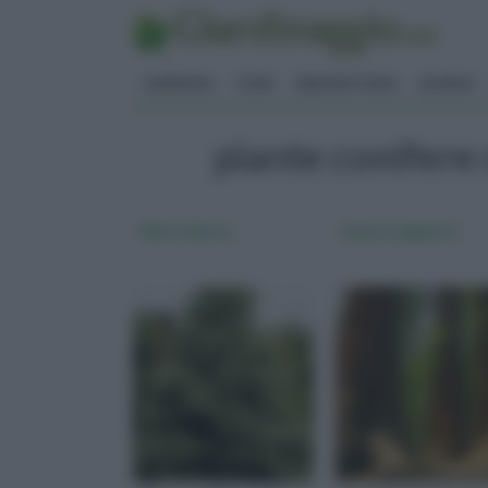
GIARDINO
FIORI
ERBORISTERIA
BONSAI
piante conifere
Abete bianco
Sequoia gigante