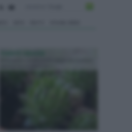
ENTO
ORTO
FRUTTI
VITA NEL VERDE
PIANTE GRASSE
Molto amate e a volte anche collezionate da alcune
persone, ecco le piante grass...