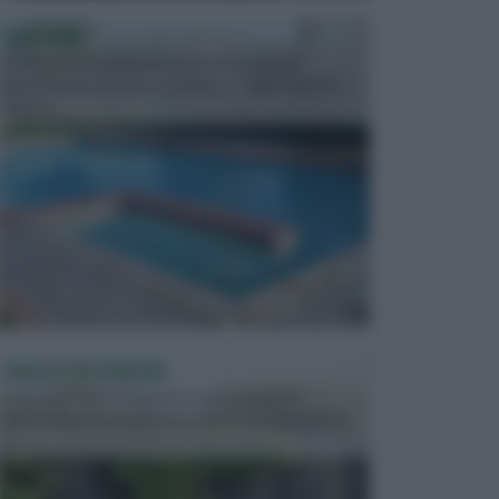
PISCINE
In precedenza, la piscina era considerata un
investimento piuttosto cospicuo. Oggi il mercato
presen...
VASI E FIORIERE
I vasi e le fioriere rientrano in una categoria
dell’arredamento da giardino piuttosto importante,
c...