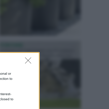
FONTANE
Le fontane dei luoghi pubblici sono dei complessi
monumentali disegnati e realizzati da illustri per...
sonal or
ection to
nterest-
closed to