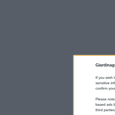
Giardinag
If you wish 
sensitive in
confirm your
Please note
based ads b
third parties