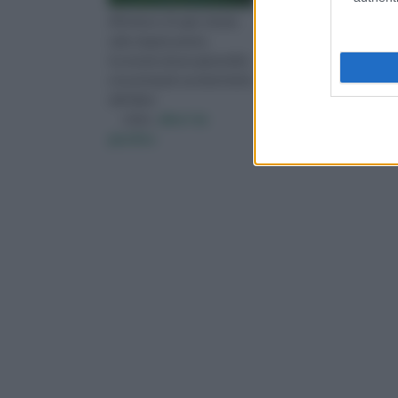
All'interno di ogni scheda
All’interno di questa se
sulla singola pianta,
parleremo delle piante
troverete alcune generalità,
perenni, cioè quelle che
e le principali caratteristiche
vivono più di due anni;
dell'alber
queste piante arri
visita :
alberi da
visita :
tipi di piante
giardino