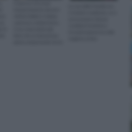
a
Il cipresso che assai
La cura della Pomelia non
li
frequentemente decora i
si rivelerà complicata, se si
ene
cimiteri italiani si chiama
assicureranno idonee
 ma
cupressus sempervirens.
condizioni termiche e
. Si
Il suo nome deriva dal
irrorazioni generose nella
rde
fatto che si tratta di una
stagione estiva.
pianta sempreverde che fa
ente
parte della famiglia delle