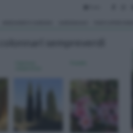
Forum
ARREDAMENTO GIARDINO
GIARDINAGGIO
PIANTE APPARTAM
 colonnari sempreverdi
Cupressus
Pomelia
sempervirens