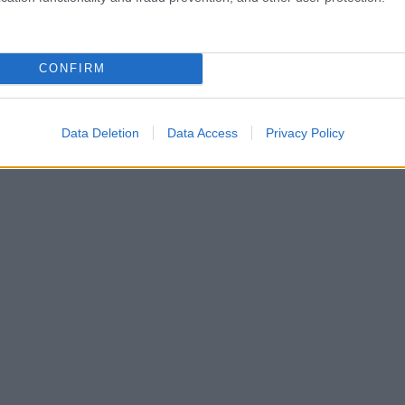
zione
Con il termine latifoglie, si
Gli alberi a crescita rapida
definiscono una tipologia di
sono una categoria di piante
alberi caratterizzati da foglie
che attira moltissimi amanti
CONFIRM
larghe. Scientificamente que
del giardinaggio ed
visita :
alberi da
altrettanti p
giardino nomi
visita :
alberi che
Data Deletion
Data Access
Privacy Policy
crescono velocemente