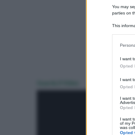
You may sepa
parties on 
This informa
Downstream P
Please note
Persona
information 
deny consent
I want t
in below Go
Opted 
I want t
Guarda il Video
Opted 
I want 
Advertis
Opted 
I want t
of my P
was col
Opted 