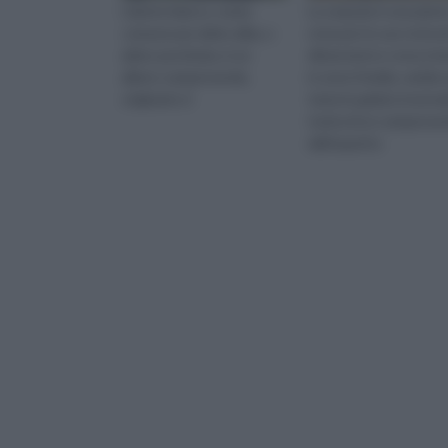
L'abete bianco, nome
La sequoia è una piant
comune per abies alba, o
nota per le sue notevo
abies pectinata, è un
dimensioni e cresce b
albero sempreverde,
in zone fredde, umide
originario d
teme le gelate invernali
tratta di un sempreve
dall'aspetto
particolarmente attra
dalla cr