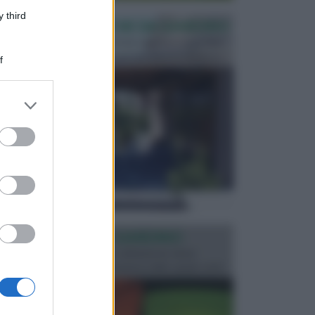
 third
PERGOLE E TETTOIE DA GIARDINO
Le pergole assieme alle tettoie rappresentano due
elementi molto importanti per arredare lo spazio e...
f
er and store
to grant or
ed purposes
ILLUMINAZIONE GIARDINO
L’illuminazione del giardino solitamente viene
progettata in fase di realizzazione dello spazio verd...