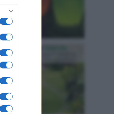
PROGETTAZIONE GIARDINI
Il giardino è uno spazio esterno che richiede una
particolare dedizione affinché sia organizzato in ...