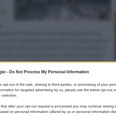
e le
a
eppetto, il falegname e padre del burattino, la Fata
 e così via. Assolutamente da vedere è l’angolo dedicato
nocchio, nella versione della Disney, divenne la balena
rande vasca, il grande pesce, realizzato in muratura,
o la bocca, costellata da enormi denti, si arriva fino
re tutto il giardino. Molte zone del Parco sono adibite
gio -
Do Not Process My Personal Information
 ludiche sono possibili grazie alla presenza delle giostre
orde e di altri giochi. Molti di questi sono curati dallo staff
to opt-out of the sale, sharing to third parties, or processing of your per
formation for targeted advertising by us, please use the below opt-out s
ono divertirsi anche con la scacchiera gigante e il teatro
 selection.
ece adatto a tutti, sia grandi che piccini. Con la sua
 veri e propri giochi all’acchiappo o a nascondino. L’area
 that after your opt-out request is processed you may continue seeing i
ased on personal information utilized by us or personal information dis
 che raffigurano il luogo dedicato alla Fata Turchina. Il