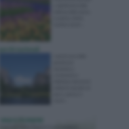
e significativa della
bellezza della natura.
Le piante, infatti,
tendono ad em ...
parchi nazionali
I parchi sono delle
grandi aree
destinate a
contenente e
delimitare dei precisi
ambienti naturali. Un
parco, spesso, è
sinoni ...
VASI E FIORIERE
I vasi e le fioriere rientrano in una categoria