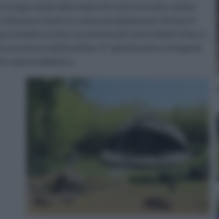
a e luogo natale della madre di Carlo Lorenzini, autore
ome del paese materno come pseudonimo per firmare il
ra infatti è scritta con la firma di Carlo Collodi. Il Parco
e avventure del burattino. E’ quindi anche un luogo di
te valenza didattica.