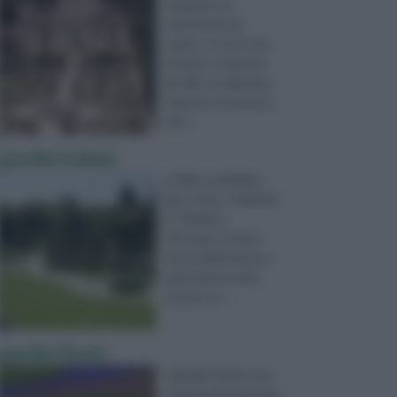
realizzare un
matrimonio da
sogno, si cerca una
location composta
da villa con giardino.
Questa struttura è,
infa ...
giardini italiani
L’Italia, lo abbiamo
già scritto, è definita
il “Giardino
d’Europa”. Il titolo
nasce dall’immenso
patrimonio verde
che da sec ...
giardini fioriti
I giardini fioriti sono
l’espressione più alta