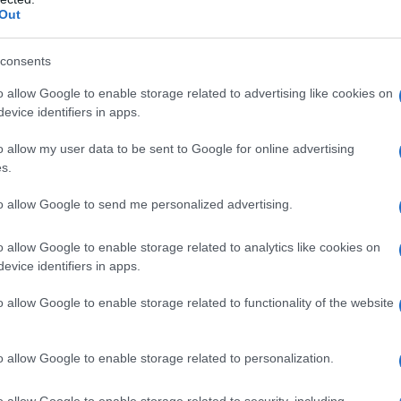
Out
 e a una raccolta fondi che coinvolse i bambini delle
 di buon grado, a dimostrazione dell’affetto nutrito per
consents
istare le simpatie dei piccoli e dei grandi. Grazie ai
che la famosa Osteria del Gambero Rosso. In un’area
o allow Google to enable storage related to advertising like cookies on
evice identifiers in apps.
tto “Paese dei Balocchi”, ovvero la zona del pescecane
 le vicende della fiaba. In seguito, venne sistemato
o allow my user data to be sent to Google for online advertising
epi sempreverdi e di piante perenni e annuali. Ogni
s.
 o un personaggio della fiaba. L’aiuola con fiori bianchi
to allow Google to send me personalized advertising.
 statua della Fata Turchina. In tal modo si ricordano
a al burattino.
o allow Google to enable storage related to analytics like cookies on
evice identifiers in apps.
o allow Google to enable storage related to functionality of the website
n biglietto di ingresso. Il costo dello stesso può apparire
o allow Google to enable storage related to personalization.
. La versione ridotta costa però otto euro. I bambini al di
un biglietto di venti euro o di sedici euro con quota
o allow Google to enable storage related to security, including