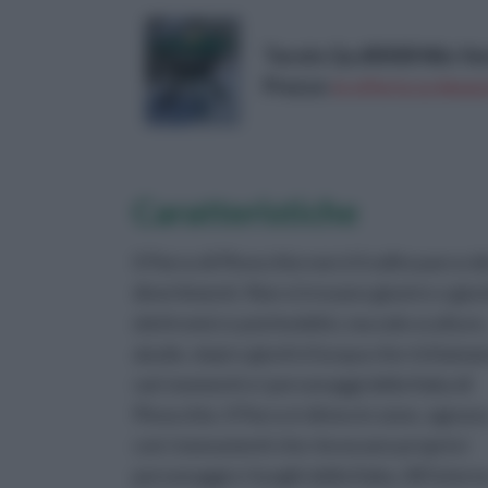
Tavolo Qu.80X80 Nilo Ve
Prezzo:
in offerta su Amazo
Caratteristiche
Il Parco di Pinocchio non è il solito parco d
divertimenti. Non si trovano giostre o gioc
elettronici e psichedelici, ma solo sculture
aiuole, siepi e giochi d’acqua che richiaman
vari momenti e i personaggi della fiaba di
Pinocchio. Il Parco è diviso in zone, ognun
con i monumenti che rievocano proprio i
personaggi e i luoghi della fiaba. All’intern