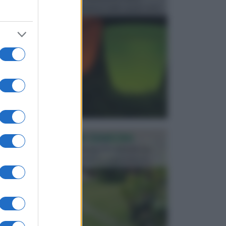
progettata in fase di realizzazione dello spazio verd...
PROGETTAZIONE GIARDINI
Il giardino è uno spazio esterno che richiede una
particolare dedizione affinché sia organizzato in ...