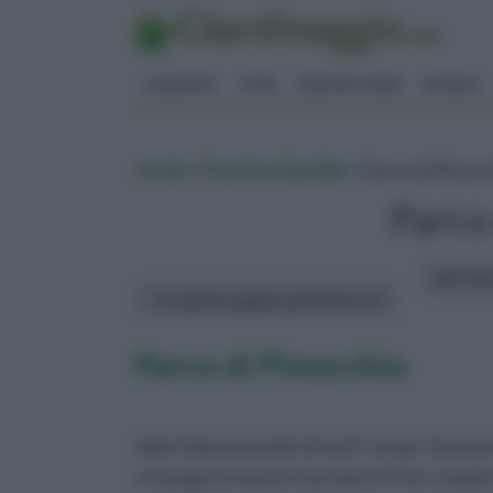
GIARDINO
FIORI
ERBORISTERIA
BONSAI
verde
»
Parchi e Giardini
» Parco di Pinocc
Parco
altri art
In questa pagina parleremo di :
Parco di Pinocchio
delle fiabe più belle di tutti i tempi. Ques
e il luogo incantato è proprio il Parco dedi