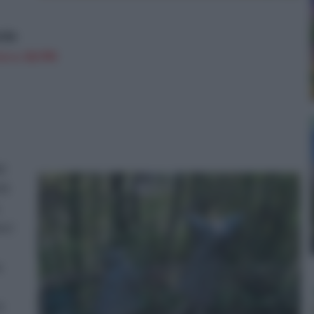
rde
n a: 28,99€
ei
hi
,
o i
a
o