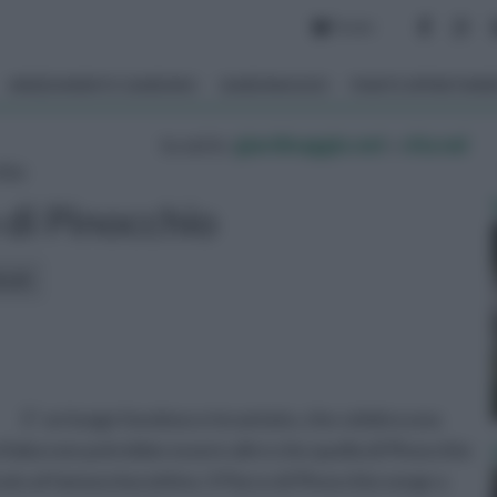
Forum
ARREDAMENTO GIARDINO
GIARDINAGGIO
PIANTE APPARTAM
tu sei in :
giardinaggio.net
»
vita nel
hio
 di Pinocchio
icoli:
E’ un luogo favoloso e incantato, che celebra una
ta fiaba non potrebbe essere altro che quella di Pinocchio
cato al famoso burattino. Il Parco di Pinocchio sorge a