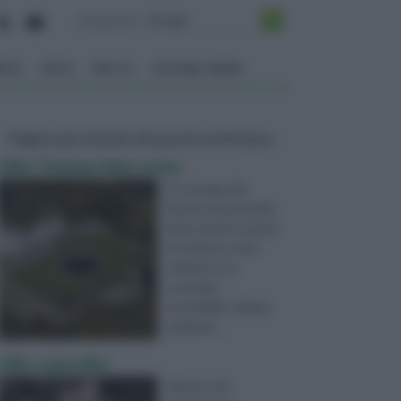
ENTO
ORTO
FRUTTI
VITA NEL VERDE
Pagine più visitate di questa settimana
Villa Trissino Marzotto
E’ un luogo dal
fascino incantevole,
dove storia e natura
si fondono come
sempre in un
connubio
inscindibile. Stiamo
parlando ...
ville e giardini
Spesso, per