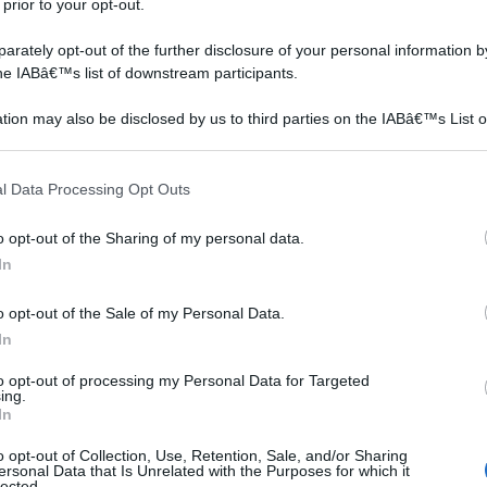
 prior to your opt-out.
 di bosso.
igienici assorbenti per animali domestici, misura
rately opt-out of the further disclosure of your personal information by
the IABâ€™s list of downstream participants.
n a: 22,99€
tion may also be disclosed by us to third parties on the IABâ€™s List o
articipants that may further disclose it to other third parties.
 that this website/app uses one or more Google services and may gath
l Data Processing Opt Outs
including but not limited to your visit or usage behaviour. You may click 
 to Google and its third-party tags to use your data for below specifi
o opt-out of the Sharing of my personal data.
ogle consent section.
956. Tre anni prima, infatti, era stato bandito un
In
umento a Pinocchio in occasione del settantesimo
o opt-out of the Sale of my Personal Data.
 dedicata al burattino. In seguito alla selezione
In
ui vennero scelti gli autori delle statue di bronzo e
to opt-out of processing my Personal Data for Targeted
ella fiaba. Il Parco di Pinocchio è infatti arricchito da
ing.
saico, tutti i momenti della fiaba che ha conquistato i
In
citori dei mosaici e delle sculture vennero scelti da una
o opt-out of Collection, Use, Retention, Sale, and/or Sharing
ersonal Data that Is Unrelated with the Purposes for which it
i e scultori. Molte realizzazioni del Parco furono possibili
lected.