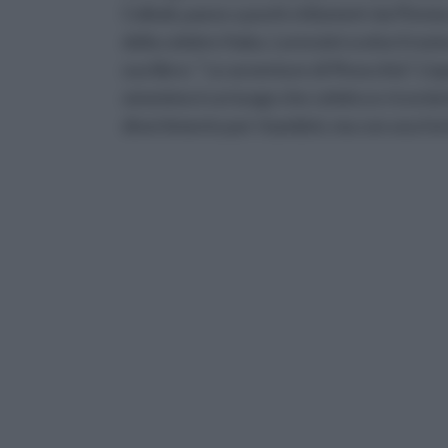
Collodi, paese a pochi chilometri da Pistoi
della celebre fiaba. Lorenzini scelse il n
suo libro: “ Le avventure di Pinocchio”. L’ope
omonimo è un luogo che celebra e ricorda l
divertimento per i bambini, ma con una for