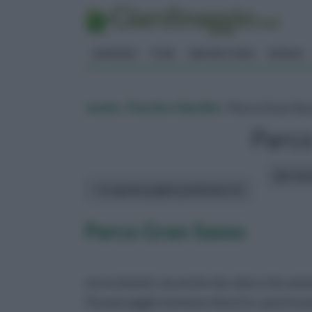
GIARDINO
FIORI
ERBORISTERIA
BONSAI
verde
»
Parchi e Giardini
» Parco Gran Sas
Parco
altri art
In questa pagina parleremo di :
Parco Gran Sasso
escursionisti, ma anche da coloro che amano
Da paesaggio montano deserto, questo par