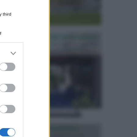
 third
f
PERGOLE E TETTOIE DA GIARDINO
Le pergole assieme alle tettoie rappresentano due
elementi molto importanti per arredare lo spazio e...
er and store
to grant or
ed purposes
ILLUMINAZIONE GIARDINO
L’illuminazione del giardino solitamente viene