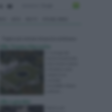
ENTO
ORTO
FRUTTI
VITA NEL VERDE
Pagine più visitate di questa settimana
Villa Trissino Marzotto
E’ un luogo dal
fascino incantevole,
dove storia e natura
si fondono come
sempre in un
connubio
inscindibile. Stiamo
parlando ...
ville e giardini
Spesso, per