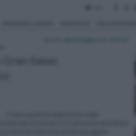
Forum
ARREDAMENTO GIARDINO
GIARDINAGGIO
PIANTE APPARTAM
tu sei in :
giardinaggio.net
»
vita nel
so
 Gran Sasso
icoli:
E’ il parco preferito dagli sciatori e dagli
 immergersi in una terra ricca di fascino e di tradizioni.
co nazionale è diventato uno dei paesaggi più