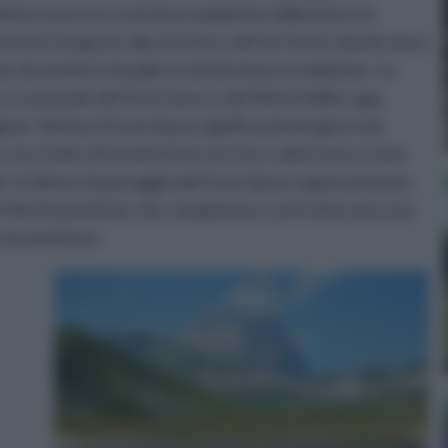
ll’incrocio tra i resti di un ambiente millenario e le
amente integrate alla struttura del territorio dando vita a
one di sentieri e borghi ricchi di storia e tradizione. La
rco nazionale del Gran Sasso e dei Monti della Laga,
ni. Visitare il Gran Sasso significa immergersi nel
orso fatto di sentieri boscosi che si alternano a cime
ie. Il clima e il paesaggio del Gran Sasso rappresentano
cie florofaunistiche che completano e arricchiscono uno
 da ammirare.