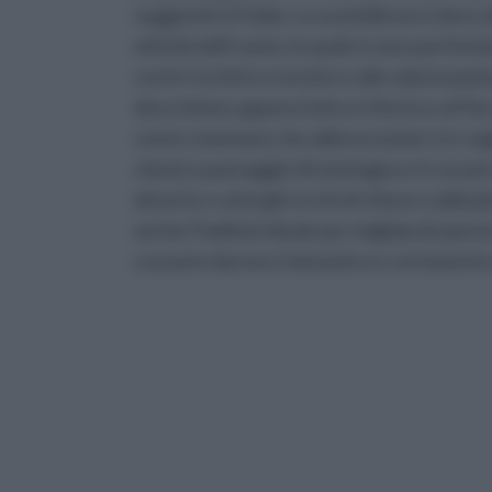
suggestivi d’Italia. La sua bellezza si deve a
attività dell’uomo, le quali si sono perfett
centri ricettivi e turistici e alla valorizzazi
descrizione appena fatta si riferisce al Pa
centro montano che abbraccia ben tre regio
classico paesaggio di montagna e in un perc
deserte e a borghi ricchi di chiese e abbaz
anche l’habitat ideale per migliaia di spe
scenario davvero fantastico e certamente