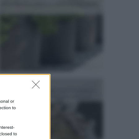
dell’arredamento da giardino piuttosto importante,
c...
FONTANE
Le fontane dei luoghi pubblici sono dei complessi
monumentali disegnati e realizzati da illustri per...
sonal or
ection to
nterest-
closed to