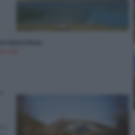
tico Boboli 40 mm.
on a: 31€
il
e si