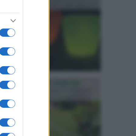
progettata in fase di realizzazione dello spazio verd...
PROGETTAZIONE GIARDINI
Il giardino è uno spazio esterno che richiede una
particolare dedizione affinché sia organizzato in ...