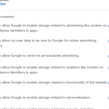
d’orso, il papavero alpino, l’anemone dell’Appennino,
Out
. Nei boschi abbondano anche i funghi, vera e propria
so, in autunno, ospita i prataioli, ma anche altri
consents
i e le morette.
o allow Google to enable storage related to advertising like cookies on
evice identifiers in apps.
o allow my user data to be sent to Google for online advertising
s.
e tipiche dell’Appennino. Il simbolo del Parco è il
o al secolo scorso abitava le aree montane e boscose.
to allow Google to send me personalized advertising.
 ridussero fino a estinguersi del tutto. Tra il 1992 e il
o allow Google to enable storage related to analytics like cookies on
 il camoscio è tornato a vivere sul Gran Sasso.
evice identifiers in apps.
plari. Altri animali presenti sono il cervo nobile, il
 morsicano. Non mancano la volpe, l’istrice, il cinghiale,
o allow Google to enable storage related to functionality of the website
zzola e la martora. L’avifauna comprende invece l’aquila
eppio, l’astore, il lanario e il lodolaio. Presenti anche
o allow Google to enable storage related to personalization.
ringuello alpino, lo spioncello, la pispola e il sordone.
o allow Google to enable storage related to security, including