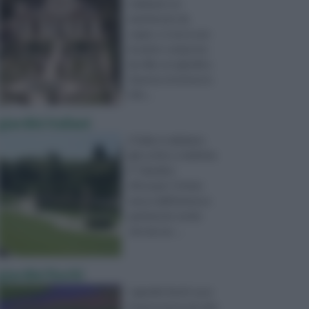
realizzare un
matrimonio da
sogno, si cerca una
location composta
da villa con giardino.
Questa struttura è,
infa ...
giardini italiani
L’Italia, lo abbiamo
già scritto, è definita
il “Giardino
d’Europa”. Il titolo
nasce dall’immenso
patrimonio verde
che da sec ...
giardini fioriti
I giardini fioriti sono
l’espressione più alta