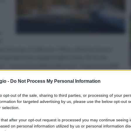
rco
o
i
ale d’Europa, il Calderone. Il Parco del Gran Sasso è
ropa siberiana e quella mediterranea. Per le sue
ito “ monumento della biodiversità”. L’imponenza delle
la biodiversità in esso contenuta è notevole. Tra un
gio -
Do Not Process My Personal Information
letamente differenti, da quelli desertici e montani del
te sud. L’area, proprio per la sua ricchezza ambientale, è
to opt-out of the sale, sharing to third parties, or processing of your per
endono comuni, vallate, montagne, cascate, sorgenti,
formation for targeted advertising by us, please use the below opt-out s
torio, situato nel cuore dell’Appennino, si estende su
 selection.
, Rieti e Ascoli Piceno) e su quarantaquattro comuni
 that after your opt-out request is processed you may continue seeing i
tuzione ufficiale del Parco si è avuta nel 1991. Con la sua
ased on personal information utilized by us or personal information dis