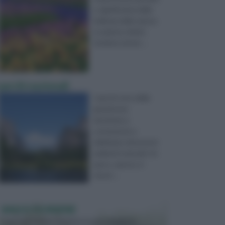
e significativa della
bellezza della natura.
Le piante, infatti,
tendono ad em ...
parchi nazionali
I parchi sono delle
grandi aree
destinate a
contenente e
delimitare dei precisi
ambienti naturali. Un
parco, spesso, è
sinoni ...
VASI E FIORIERE
I vasi e le fioriere rientrano in una categoria