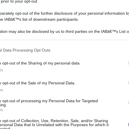
nta l’area protetta più estesa d’Italia.
 prior to your opt-out.
60 Litri 18/20 kg pronto alla produzione funghi in 10
rately opt-out of the further disclosure of your personal information by
the IABâ€™s list of downstream participants.
n a: 19,9€
tion may also be disclosed by us to third parties on the IABâ€™s List o
articipants that may further disclose it to other third parties.
 that this website/app uses one or more Google services and may gath
l Data Processing Opt Outs
including but not limited to your visit or usage behaviour. You may click 
 to Google and its third-party tags to use your data for below specifi
o opt-out of the Sharing of my personal data.
iegata e al tempo stesso endemica, cioè tipica del
ogle consent section.
In
e è che si estende solo su determinati versanti montani,
a pascolo. Nella zona più a sud si trovano boschi di pino
o opt-out of the Sale of my Personal Data.
i, betulle e immensi pascoli. Alle medie altitudini si
In
cornioli, cerri, ornelli, roverelli, genziana, quest’ultima
to opt-out of processing my Personal Data for Targeted
ing.
ginepro. Nella parte più a nord si trovano
In
ie arboree vi sono anche tasso, agrifoglio, acero di
o opt-out of Collection, Use, Retention, Sale, and/or Sharing
rotette e da ammirare sono il salice erbaceo, la stella
ersonal Data that Is Unrelated with the Purposes for which it
lected.