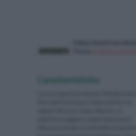
Pollice Verde Prato Sinte
Prezzo:
in offerta su Amaz
Caratteristiche
Con una superficie di quasi 150 mila ettari, 
Parco del Gran Sasso comprende ben tre
regioni: Abruzzo, Lazio e Marche. La
superficie maggiore comprende proprio
l’Abruzzo e infatti, la sede dell’ente gestor