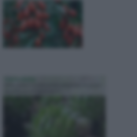
PIANTE GRASSE
Molto amate e a volte anche collezionate da alcune
persone, ecco le piante grass...