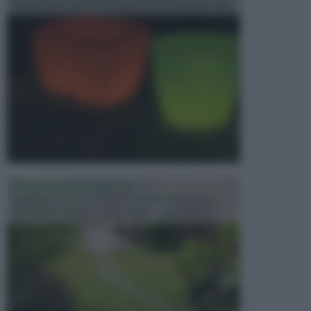
progettata in fase di realizzazione dello spazio verd...
PROGETTAZIONE GIARDINI
Il giardino è uno spazio esterno che richiede una
particolare dedizione affinché sia organizzato in ...