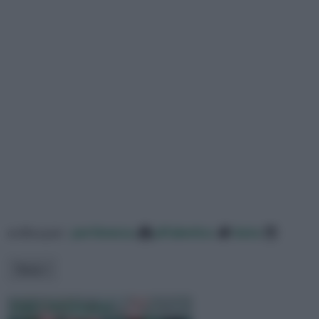
ordina per:
pertinenza
alfabetico
data
Tema
Goji Coltivazione