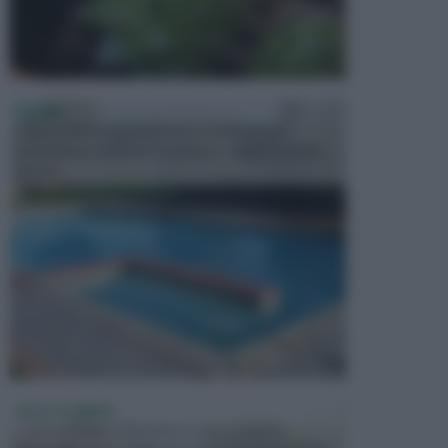
PISCINE
In precedenza, la piscina era considerata un
investimento piuttosto cospicuo. Oggi il mercato
presen...
VASI E FIORIERE
I vasi e le fioriere rientrano in una categoria