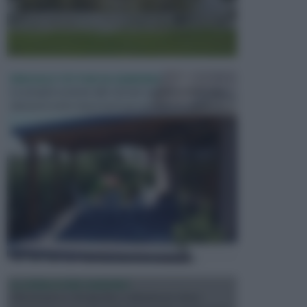
PERGOLE E TETTOIE DA GIARDINO
Le pergole assieme alle tettoie rappresentano due
elementi molto importanti per arredare lo spazio e...
ILLUMINAZIONE GIARDINO
L’illuminazione del giardino solitamente viene