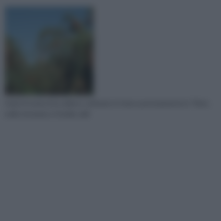
Goji è il nome di un albero coltivato in Asia e precisamente in Tibet,
nelle rinomate e fredde valli