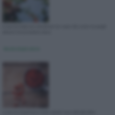
Le bacche di gji sono classificate tra i super cibi, ovvero tra quegli
alimenti che possiedono eleva
Bacche di goji calorie
Le bacche di goji hanno molte calorie? sono utili nelle diete