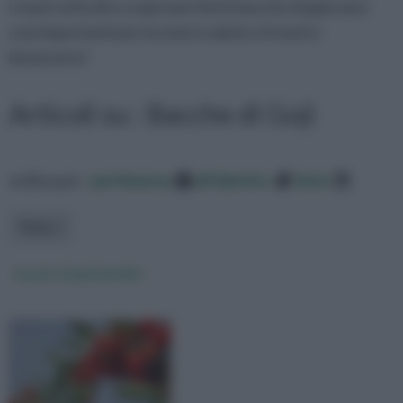
i nostri articoli e scopri perché le bacche di goji sono
cosi importanti per la nostra salute e il nostro
benessere!
Articoli su : Bacche di Goji
ordina per:
pertinenza
alfabetico
data
Tema
bacche di goji benefici