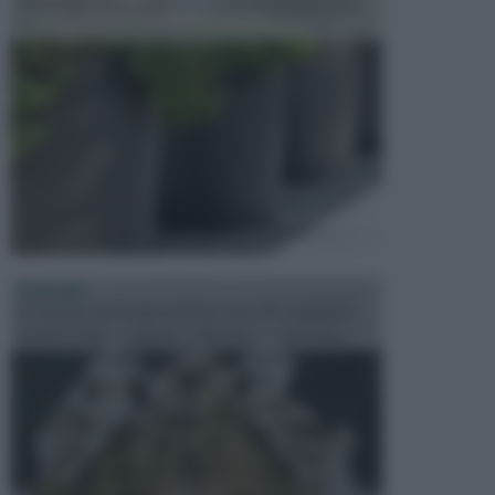
dell’arredamento da giardino piuttosto importante,
c...
FONTANE
Le fontane dei luoghi pubblici sono dei complessi
monumentali disegnati e realizzati da illustri per...