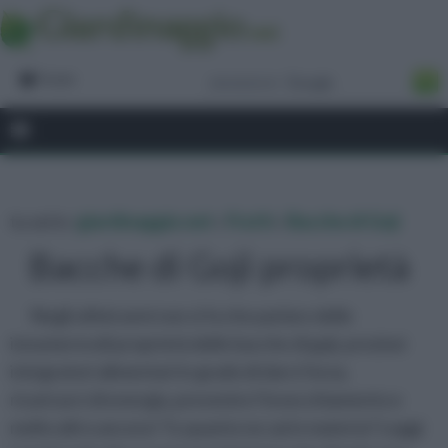
Forum
tu sei in :
giardinaggio.net
»
Frutti
»
Bacche di Goji
Bacche di Goji proprietà
Negli ultimi anni non si fa che parlare delle
innumerevoli proprietà delle bacche di goji, preziosi
integratori alimentari in grado di darci forza,
ricaricarci di energia, prevenire l’invecchiamento e
molto altro ancora! Tu quanto ne sai in materia? Leggi