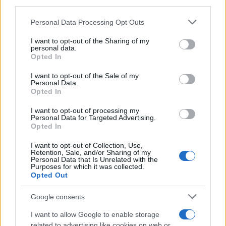
downstream participants.
Personal Data Processing Opt Outs
This information may also be disclosed by us to third parties
on the IABâ€™s List of Downstream Participants that may
I want to opt-out of the Sharing of my
further disclose it to other third parties.
personal data.
Opted In
Please note that this website/app uses one or more Google
services and may gather and store information including but
I want to opt-out of the Sale of my
Personal Data.
not limited to your visit or usage behaviour. You may click to
Opted In
grant or deny consent to Google and its third-party tags to
use your data for below specified purposes in below Google
I want to opt-out of processing my
consent section.
Personal Data for Targeted Advertising.
Opted In
I want to opt-out of Collection, Use,
Retention, Sale, and/or Sharing of my
Personal Data that Is Unrelated with the
Purposes for which it was collected.
Opted Out
Google consents
I want to allow Google to enable storage
related to advertising like cookies on web or