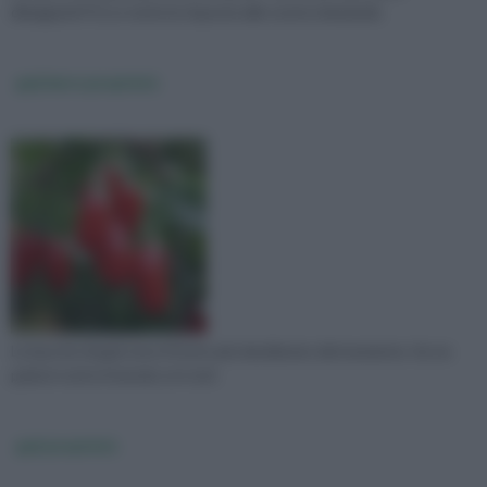
dimagranti? Ecco tutte le risposte alle vostre domande.
goji berry proprietà
Le bacche di goji sono il frutto più desiderato del momento. Se ne
parla in tutto il mondo e in tutt
goji proprietà