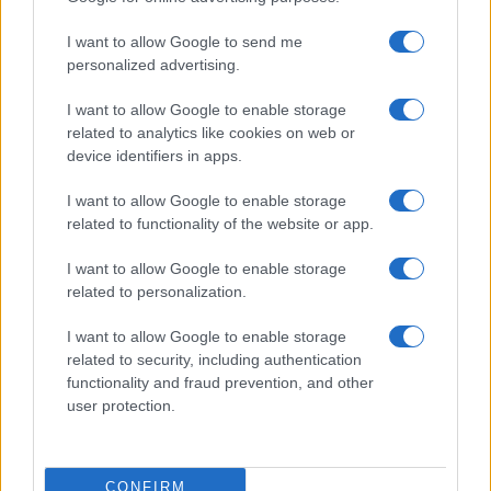
©2026 - giardinaggio.net - p.iva 03338800984
I want to allow Google to send me
Collabora con Giardinaggio.net
Pubblicità
personalized advertising.
I want to allow Google to enable storage
related to analytics like cookies on web or
device identifiers in apps.
I want to allow Google to enable storage
related to functionality of the website or app.
I want to allow Google to enable storage
related to personalization.
I want to allow Google to enable storage
related to security, including authentication
functionality and fraud prevention, and other
user protection.
CONFIRM