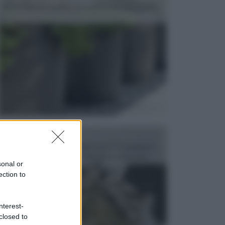
dell’arredamento da giardino piuttosto importante,
c...
FONTANE
Le fontane dei luoghi pubblici sono dei complessi
monumentali disegnati e realizzati da illustri per...
sonal or
ection to
nterest-
closed to