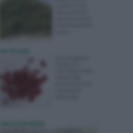
ricavano le ormai
famose bacche di
goji. Questa specie
è infatti denominata
anche g ...
bacche goji
Sono energizzanti,
rivitalizzanti e
antiossidanti. Stiamo
parlando delle
bacche di goji, frutti
ricavati da una
pianta origin ...
VASI E FIORIERE
I vasi e le fioriere rientrano in una categoria