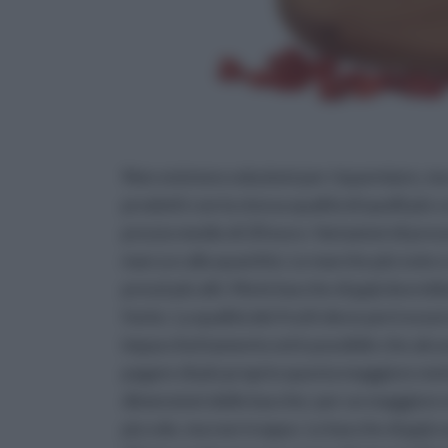
Non esistono soluzioni per risparmiare, ma
prodotti con la stessa qualità di quelli più
prezzo medio di 20 euro. Variazioni di prezz
marca e alla quantità. Le marche più note e
prezzi più alti. Ma le bacche di goji dovreb
fonte. La qualità dei frutti deve però esse
impacchettamento ed è possibile che alcune
pagare di più proprio questa maggiore meti
dimensioni delle bacche: per un maggiore 
piccole, ma non troppo. Le bacche di goji s