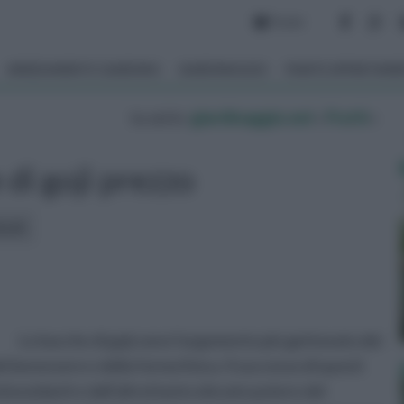
Forum
ARREDAMENTO GIARDINO
GIARDINAGGIO
PIANTE APPARTAM
tu sei in :
giardinaggio.net
»
Frutti
»
di goji prezzo
icoli:
Le bacche di goji sono l’argomento più gettonato dei
del benessere e della forma fisica. Il successo di questi
tiossidanti e dall’altrettanto elevato potere del