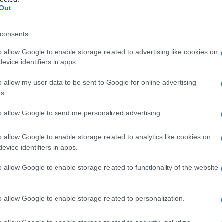
goji a dieci ( nei casi fortunati) o a venti euro siamo
Out
uanto chiesto. Insomma, ostinarsi a consumare bacche di
i, condannarsi al “dissanguamento” finanziario. Per
consents
o sul web, dove 150 o 200 grammi di bacche di goji si
o allow Google to enable storage related to advertising like cookies on
uro. Recentemente, sono stante introdotte anche
evice identifiers in apps.
i, come le capsule. Una confezione di 60 capsule costa
e offerte speciali di capsule a base di altre piante e
o allow my user data to be sent to Google for online advertising
s.
, venduti in abbinamento con le bacche di goji. Un tris di
ne venduto a 62 euro, con un sconto che fa scendere il
to allow Google to send me personalized advertising.
n pagare le spese di spedizione. E meno male, dopo una
o allow Google to enable storage related to analytics like cookies on
ure le spese di spedizione.
evice identifiers in apps.
BARBARUM IN VASO DA 20 CM H 50CM RADICI
O IMMEDIATO PIANTA FRUTTA BACCHE
o allow Google to enable storage related to functionality of the website
n a: 36,7€
o allow Google to enable storage related to personalization.
o allow Google to enable storage related to security, including