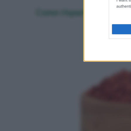
authenti
Come risparmiare