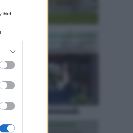
 third
f
PERGOLE E TETTOIE DA GIARDINO
Le pergole assieme alle tettoie rappresentano due
elementi molto importanti per arredare lo spazio e...
er and store
to grant or
ed purposes
ILLUMINAZIONE GIARDINO
L’illuminazione del giardino solitamente viene