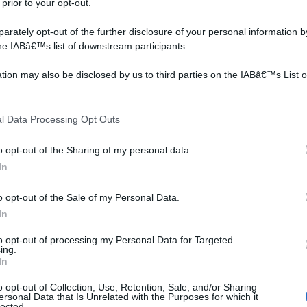
 prior to your opt-out.
rately opt-out of the further disclosure of your personal information by
the IABâ€™s list of downstream participants.
tion may also be disclosed by us to third parties on the IABâ€™s List o
articipants that may further disclose it to other third parties.
 that this website/app uses one or more Google services and may gath
l Data Processing Opt Outs
including but not limited to your visit or usage behaviour. You may click 
 to Google and its third-party tags to use your data for below specifi
o opt-out of the Sharing of my personal data.
ogle consent section.
In
he di goji come “integratori alimentari”, ovvero non
imentazione sana ed equilibrata. Come tutti gli
o opt-out of the Sale of my Personal Data.
te nelle farmacie e nelle erboristerie in forma di frutti
In
he, invece, sembra impossibile. Queste ultime
to opt-out of processing my Personal Data for Targeted
ome qualsiasi altro frutto e magari a un prezzo
ing.
In
o, ma stiamo parlando di “chili”, non di grammi. Eppure,
osta tre euro al chilo scappiamo inorriditi, mentre
o opt-out of Collection, Use, Retention, Sale, and/or Sharing
ersonal Data that Is Unrelated with the Purposes for which it
lected.