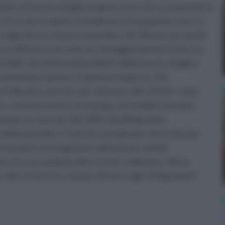
atti, le bacche di goji vengono ricercate e acquistate in
 sa: per la salute e la bellezza si fa qualsiasi cosa e si
e valga davvero la pena spendere 20, 30 euro per pochi
a riflettere non solo sui vantaggi di questi frutti, ma
enibili. Gli effetti antiossidanti delle bacche di goji si
ssumendone almeno 15 grammi al giorno, che
 indicativo, perché, per ottenere altri effetti, come
so, concentrazione ed energia, servirebbe una dose
commercio sono da 150, 200 o da 600 grammi.
 della quantità. C’è poi da considerare che le bacche
l massimo un integratore alimentare; quindi
i fa con qualsiasi altro frutto o alimento. Ma se
 cibi o frutti che costano 20 euro ogni 150 grammi?