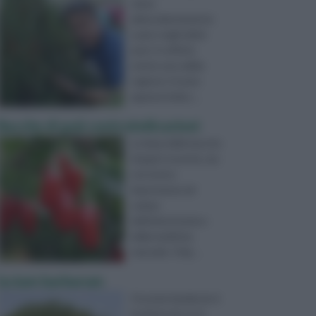
viene
abbondantemente
usato negli ultimi
anni. In effetti,
esiste una valida
ragione: il nome
appena indica ...
Bacche di goji controindicazioni
La fama delle bacche
di goji è recente, ma
non la loro
importanza nel
campo
dell’erboristeria e
della medicina
naturale. Orig ...
lycium barbarum
Il Lycium barabrum è
la pianta da cui si