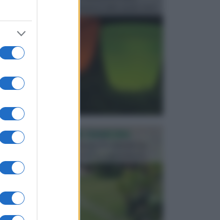
progettata in fase di realizzazione dello spazio verd...
PROGETTAZIONE GIARDINI
Il giardino è uno spazio esterno che richiede una
particolare dedizione affinché sia organizzato in ...