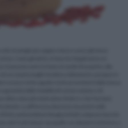
 solo strategie per pagare meno e avere gli stessi
 costosi. Come già detto, le bacche di goji hanno un
o si possono avere in base al canale di acquisto, alla
 di cui si parla meglio tendono solitamente a proporre i
bero essere tutte uguali e tutte provenienti dalla stessa
re garantita dalle modalità di conservazione e di
 ditte siano più meticolose di altre e che facciano
colosità. La differenza di prezzo sta anche nelle
effetto antiossidante bisogna infatti comprare bacche
ono dei frutti minuti, ma quelle con diametro inferiore a