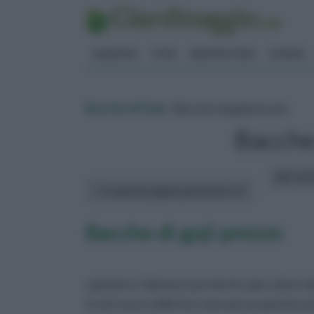
GIARDINO
FIORI
ERBORISTERIA
BONSAI
Bacche di Goji
» Bacche di goji prezzo
Bacche 
altri art
In questa pagina parleremo di :
Bacche di goji prezzo
salutisti e l’alimento preferito dai cultori 
frutti nasce dalle loro elevate proprietà an