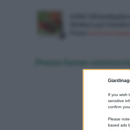
HONIC 100 Semi Bag Bacca
Wolfberry per Il Giardin
Prezzo:
in offerta su Amazo
Prezzo forme commercia
Giardinag
If you wish 
sensitive in
confirm your
Please note
based ads b