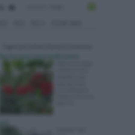
ENTO
ORTO
FRUTTI
VITA NEL VERDE
Pagine più visitate di questa settimana
Bacche goji controindicazioni
Delle bacche di goji
si parla per le loro
proprietà, un po’
meno per le loro
controindicazioni.
Ammesso che ve ne
siano. I fr ...
goji
Il termine “Goji”