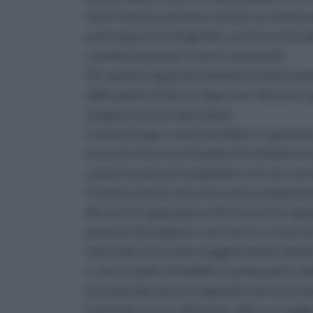
tutti i franchi, possono contare su un'ele
particolare in tutti gli olivi, anche in virt
caratterizzano per essere autosterili.
Per quanto riguarda l'impianto è importan
delle piante di olivo e dopo aver deciso in
eseguire alcune operazioni.
In primo luogo, si dovrà livellare e spietrare
lavorarlo fino in profondità sfruttando un 
a questo punto proseguiamo con una conci
A questo punto sarà necessario organizzare
dei sesti e l'apposizione dei tutori che rig
potatura di trapianto, nel caso in cui sia ne
Il periodo che risulta maggiormente adatt
è, senza ombra di dubbio, la prima parte de
proceda alla ripresa vegetativa (in tutte 
invernale con un clima mite, allora si sugge