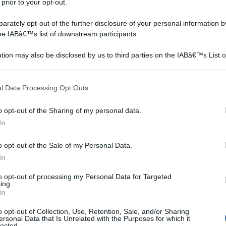
 prior to your opt-out.
 alla
rately opt-out of the further disclosure of your personal information by
the IABâ€™s list of downstream participants.
rizza
tion may also be disclosed by us to third parties on the IABâ€™s List o
articipants that may further disclose it to other third parties.
 una
tri.
 that this website/app uses one or more Google services and may gath
l Data Processing Opt Outs
including but not limited to your visit or usage behaviour. You may click 
va
 to Google and its third-party tags to use your data for below specifi
o opt-out of the Sharing of my personal data.
ogle consent section.
In
he
bero
o opt-out of the Sale of my Personal Data.
In
to opt-out of processing my Personal Data for Targeted
ing.
In
a
o opt-out of Collection, Use, Retention, Sale, and/or Sharing
ersonal Data that Is Unrelated with the Purposes for which it
a che precede la raccolta.
lected.