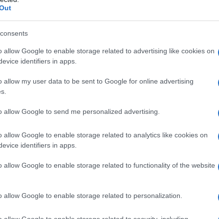
Out
, sebbene abbiano un'importanza minore, sono sempre da
dell'irrigazione e della concimazione.
consents
modo, nei primi anni dell'olivo albero e durante la
o allow Google to enable storage related to advertising like cookies on
arenze idriche.
evice identifiers in apps.
sua importanza durante l'impianto, ma anche quando si
o allow my user data to be sent to Google for online advertising
s.
innesto olivo
olivo concimazione
to allow Google to send me personalized advertising.
o allow Google to enable storage related to analytics like cookies on
evice identifiers in apps.
o allow Google to enable storage related to functionality of the website
o allow Google to enable storage related to personalization.
o allow Google to enable storage related to security, including