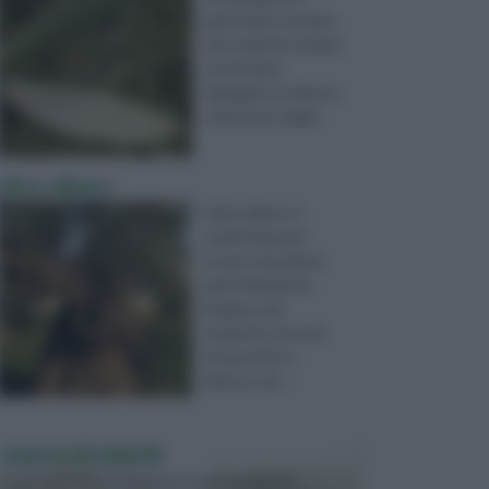
particolare estratto
che ormai da svariati
secoli viene
impiegato in diverse
culture per degli ...
olivo albero
L'olivo albero si
caratterizza per
essere una pianta
particolarmente
longeva, dal
momento che può
arrivare fino a
diverse cen ...
VASI E FIORIERE
I vasi e le fioriere rientrano in una categoria