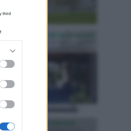
 third
f
PERGOLE E TETTOIE DA GIARDINO
Le pergole assieme alle tettoie rappresentano due
elementi molto importanti per arredare lo spazio e...
er and store
to grant or
ed purposes
ILLUMINAZIONE GIARDINO
L’illuminazione del giardino solitamente viene