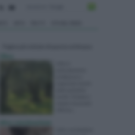
ENTO
ORTO
FRUTTI
VITA NEL VERDE
Pagine più visitate di questa settimana
Olivo
L'olivo è
particolarmente
predisposto a
sopportare terreni
aridi e periodi di
siccità. Tuttavia, è
sempre necessario
effettua ...
olivo concimazione
L'olivo concimazione