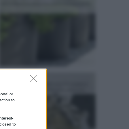
dell’arredamento da giardino piuttosto importante,
c...
FONTANE
Le fontane dei luoghi pubblici sono dei complessi
monumentali disegnati e realizzati da illustri per...
sonal or
ection to
nterest-
closed to