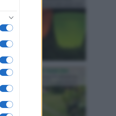
progettata in fase di realizzazione dello spazio verd...
PROGETTAZIONE GIARDINI
Il giardino è uno spazio esterno che richiede una
particolare dedizione affinché sia organizzato in ...