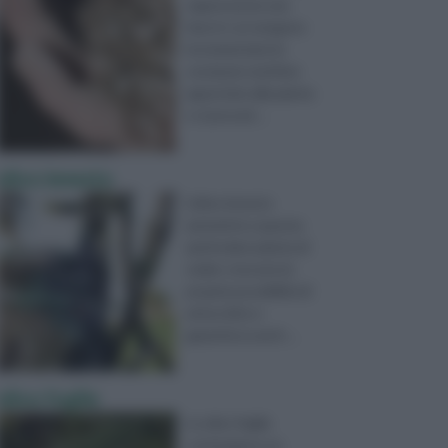
rappresenta una
fase in cui vengono
incrementate le
sostanze nutritive
apportate alla pianta
e si proced ...
olivo innesto
L'olivo innesto
permette a questa
particolare pianta di
veder crescere le
proprie possibilità di
attecchire e
garantisce anch ...
olivo foglie
Le olivo foglie
contengono un