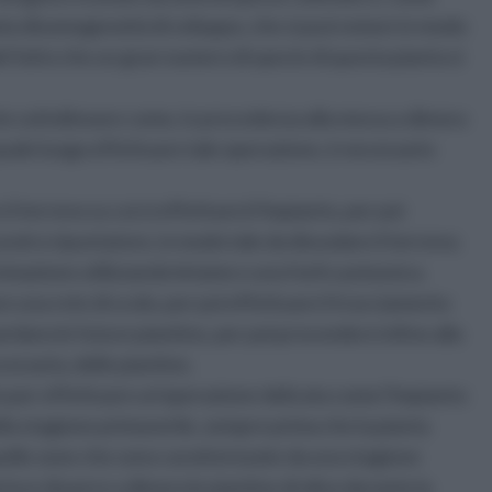
vata disomogeneità di sviluppo, che si può notare in modo
ù del fatto che un gran numero di specie di questa pianta si
te sottolineare come, in precedenza alla messa a dimora
 quale luogo effettuare tale operazione, è necessario
 il terreno su cui si effettuerà l'impianto, per poi
aratro ripuntatore, in modo tale da dissodare il terreno;
mazione utilizzando letame e una fosfo-potassica.
 una rete di scolo, per poi effettuare il tracciamento
uardano le future piantine, per poi provvedere infine alla
cessaria, delle piantine.
o per effettuare un'operazione delicata come l'impianto
lla stagione primaverile, sempre prima che la pianta
quelle zone che sono caratterizzate da una stagione
risce di porre a dimora le piantine di olivo durante la