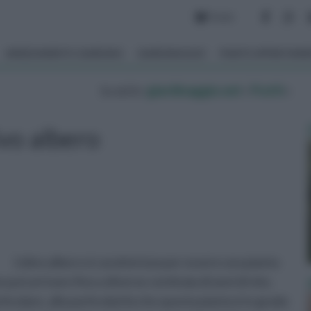
Forum
ARREDAMENTO GIARDINO
GIARDINAGGIO
PIANTE APPARTAM
tu sei in :
giardinaggio.net
»
Frutti
»
ivo albero
L'olivo albero si caratterizza per essere una pianta
ò arrivare fino a diverse centinaia di anni di vita.
ticolare, alla particolarità che questa pianta è in grado