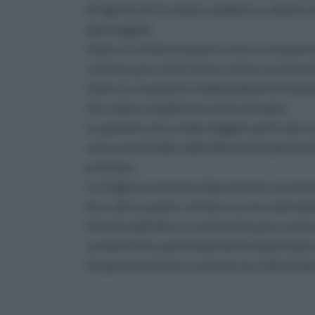
di rigenerare in modo completo o, almeno i
danneggiati.
L'olivo si caratterizza per essere una pia
continua per tutto l'anno, anche se present
L'olivo è una pianta tradizionalmente bas
che subisca degli interventi antropici.
Le gemme sono, nella maggior parte dei casi
sono ermafroditi, dalle dimensioni piuttost
profumo.
Le foglie presentano tipicamente una forma 
loro, oltre a poter contare su una colorazi
Il frutto dell'olivo si caratterizza per ess
caratteristica particolarmente importante: i
frequentemente in commercio, l'olio di oliv