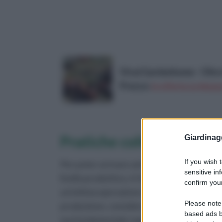
Vivai Gardenhome - Oliv
Prezzo:
in offerta su Amaz
Pratiche colturali
Giardinag
If you wish 
Per poter arrivare ad ottenere un ottimo
sensitive in
livello produttivo, è fondamentale pratica
confirm your
un'ottima operazione di potatura di
Please note
produzione, considerando qualche sempli
based ads b
ma fondamentale regola.