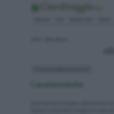
GIARDINO
FIORI
ERBORISTERIA
BONSAI
ulivo
» olivo albero
ol
In questa pagina parleremo di :
Caratteristiche
particolarmente longeva, dal momento che pu
Questa caratteristica è legata, in modo par