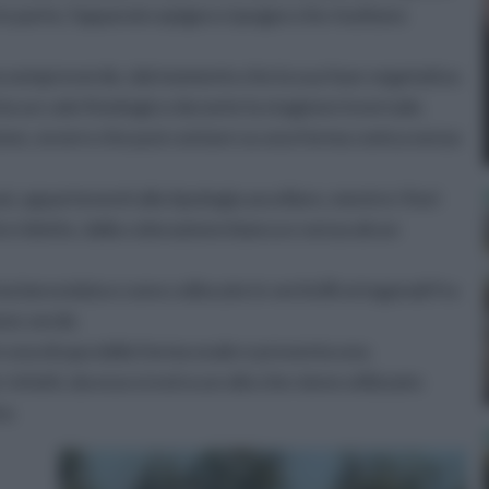
n parte, l'apparato epigeo e ipogeo che risultano
nta sempreverde, dal momento che la sua fase vegetativa
a un calo fisiologico durante la stagione invernale.
itone, ovvero che può contare su una forma conica senza
, appartenenti alla tipologia ascellare, mentre i fiori
o ridotte, dalla colorazione bianca e senza alcun
lanceolata e sono collocate in verticilli ortogonali fra
one verde.
ere una drupa dalla forma ovale e presenta una
nfatti, da esso si estra un olio che viene utilizzato
a.