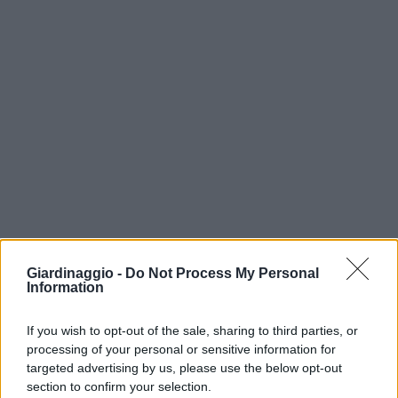
Giardinaggio -
Do Not Process My Personal
Information
If you wish to opt-out of the sale, sharing to third parties, or
processing of your personal or sensitive information for
targeted advertising by us, please use the below opt-out
section to confirm your selection.