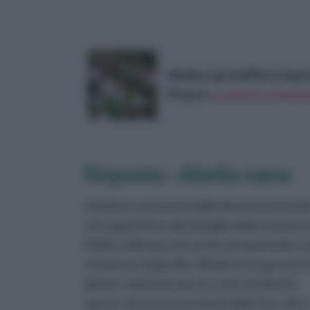
Abelia x grandiflora &q
Prezzo:
in offerta su Amazo
Risposta : Abelia nana
L'abelia è una pianta dalle dimensioni medi
che appartiene alla famiglia delle Linneac
Molto utilizzata nel verde ornamentale e n
creazione di giardini, l'Abelia è un genere d
piante composte da circa una ventina di
specie, alcune provenienti dalla Cina, altre