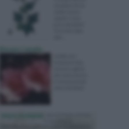
una pianta che mi
sembra essere
Luppolo. Come
posso riprodurlo?
Posso fare talee
ades ...
Rinvaso Camelia
camelie. per l
invasatura torba,
terriccio e aghi di
pino vanno bene?e
in che percentuali
vanno mischiate?
VASI E FIORIERE
I vasi e le fioriere rientrano
in una categoria
dell’arredamento da giardino piuttosto importante,