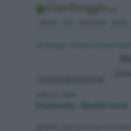
GIARDINO
FIORI
ERBORISTERIA
BONSAI
Giardinaggio
»
domande e risposte giar
Ab
altri art
In questa pagina parleremo di :
vedi anche:
abelia
Domanda : Abelia nana
dall'abelia , dopo 6 anni circa e' ancora ba