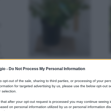
l
10
quistato una varietà nana di abelia.
gio -
Do Not Process My Personal Information
i che è diversa dalle normali abelie esclusivamente per
ti si comporta come le foglie di un'abelia normale,
to opt-out of the sale, sharing to third parties, or processing of your per
formation for targeted advertising by us, please use the below opt-out s
e. I fiori dell'abelia nana sono piccoli e bianchi e
 selection.
 quantità dai primi di giugno fino ad ottobre. La
go molto luminoso esposto ai raggi diretti del sole anche
 that after your opt-out request is processed you may continue seeing i
ased on personal information utilized by us or personal information dis