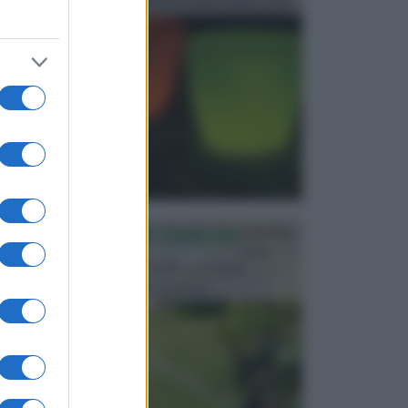
progettata in fase di realizzazione dello spazio verd...
PROGETTAZIONE GIARDINI
Il giardino
è uno
spazio esterno che richiede una particolare
dedizione affinché sia organizzato in ...