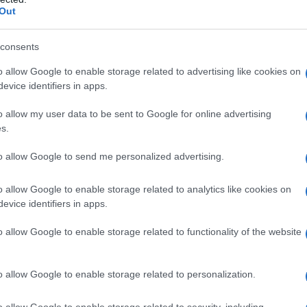
Out
ne,
L'abelia è un'arbusto
appartenente alla famiglia
consents
,
delle Linneaceae . Al
i
genere abelia fanno parte
o allow Google to enable storage related to advertising like cookies on
fa
circa una ventina di specie
evice identifiers in apps.
. Quasi tutte queste
specie sono originarie
o allow my user data to be sent to Google for online advertising
della Cina le altre dal
s.
Messico...
i Mandevilla sanderi, Dipladenia sanderi semi,
to allow Google to send me personalized advertising.
a decorazione domestica e cortile pentola muro
o allow Google to enable storage related to analytics like cookies on
n a: 8,05€
evice identifiers in apps.
o allow Google to enable storage related to functionality of the website
o allow Google to enable storage related to personalization.
o allow Google to enable storage related to security, including