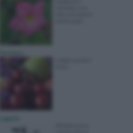
moltiplicare la
mandevilla, se per
talea vorrei sapere il
periodo. grazie ...
Potatura
Il ciliegio va potato?
Grazie ...
Luppolo
All'Aquila ho preso
un lungo tralcio di