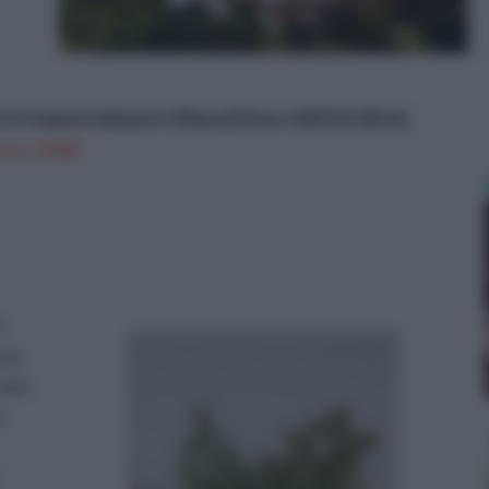
uot;Compatta&quot; (Nana) [Vaso &#216;18cm]
n a: 10,8€
a
eae.
ella
i