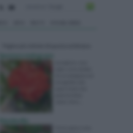
ENTO
ORTO
FRUTTI
VITA NEL VERDE
Pagine più visitate di questa settimana
Spostare melograno
buongiorno, sono
luigi e scrivo da Bari.
Ho un melograno nel
mio giardino alto
quasi 3 metri che
gode di ottima
salute. Vorre ...
Mandevilla
Vorrei sapere come