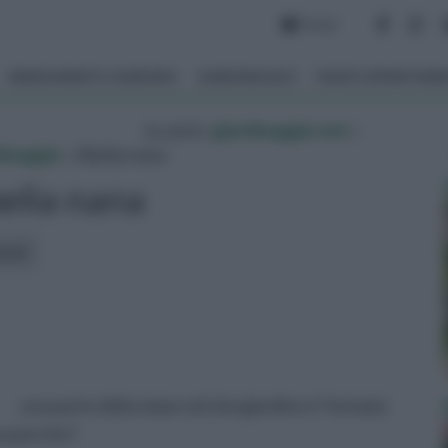
Forum
ARREDAMENTO GIARDINO
GIARDINAGGIO
PIANTE APPARTAM
tu sei in :
giardinaggio.net
»
dinaggio
» Abelia nana
elia nana
icoli:
una parte della siepe nel mio giardino e' formata
ssa perche?