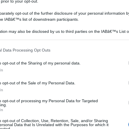
 prior to your opt-out.
è una cultivar nana. In caso fosse un'abelia normale, la
icercare nella sostanza organica presente nel terreno e
rately opt-out of the further disclosure of your personal information by
the IABâ€™s list of downstream participants.
amentali. Ha concimato regolarmente le sue siepi? Ha
rasiti o funghi? Ha irrigato correttamente la siepe?
tion may also be disclosed by us to third parties on the IABâ€™s List o
ande per verificare se ha fornito alla sua siepe tutte le
articipants that may further disclose it to other third parties.
 that this website/app uses one or more Google services and may gath
l Data Processing Opt Outs
including but not limited to your visit or usage behaviour. You may click 
 to Google and its third-party tags to use your data for below specifi
o opt-out of the Sharing of my personal data.
ogle consent section.
Abelia
In
o opt-out of the Sale of my Personal Data.
In
to opt-out of processing my Personal Data for Targeted
ing.
In
o opt-out of Collection, Use, Retention, Sale, and/or Sharing
ersonal Data that Is Unrelated with the Purposes for which it
lected.