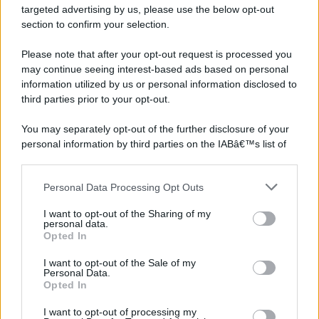
targeted advertising by us, please use the below opt-out
section to confirm your selection.
Please note that after your opt-out request is processed you
may continue seeing interest-based ads based on personal
information utilized by us or personal information disclosed to
third parties prior to your opt-out.
You may separately opt-out of the further disclosure of your
personal information by third parties on the IABâ€™s list of
downstream participants.
Personal Data Processing Opt Outs
This information may also be disclosed by us to third parties
on the IABâ€™s List of Downstream Participants that may
I want to opt-out of the Sharing of my
further disclose it to other third parties.
personal data.
Opted In
Please note that this website/app uses one or more Google
services and may gather and store information including but
I want to opt-out of the Sale of my
Personal Data.
not limited to your visit or usage behaviour. You may click to
Opted In
grant or deny consent to Google and its third-party tags to
use your data for below specified purposes in below Google
I want to opt-out of processing my
consent section.