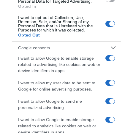
Personal Data for Targeted Advertising.
Opted In
I want to opt-out of Collection, Use,
Retention, Sale, and/or Sharing of my
©2026 - giardinaggio.net - p.iva 03338800984
Personal Data that Is Unrelated with the
Collabora con Giardinaggio.net
Pubblicità
Purposes for which it was collected.
Opted Out
Google consents
I want to allow Google to enable storage
related to advertising like cookies on web or
device identifiers in apps.
I want to allow my user data to be sent to
Google for online advertising purposes.
I want to allow Google to send me
personalized advertising.
I want to allow Google to enable storage
related to analytics like cookies on web or
device identifiers in apps.