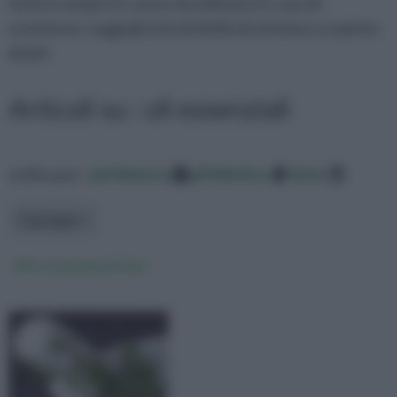
tenere sempre in casa e da utilizzare in caso di
evenienza. Leggi gli articoli dedicati al tema e scoprine
di più!
Articoli su : oli essenziali
ordina per:
pertinenza
alfabetico
data
Tipologia
Olio essenziale di timo