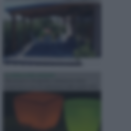
ILLUMINAZIONE GIARDINO
L’illuminazione del giardino solitamente viene
progettata in fase di realizzazione dello spazio verd...