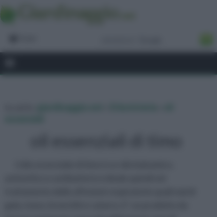
Forum
tu sei in :
giardinaggio.net
»
Erboristeria
»
oli
essenziali
oli essenziali di timo
L’olio essenziale di timo è un olio balsamico,
antisettico e antibatterico ideale quindi nel
trattamento delle affezioni respiratorie quali mal di
gola, tosse, bronchiti e catarro. E’ un prodotto da