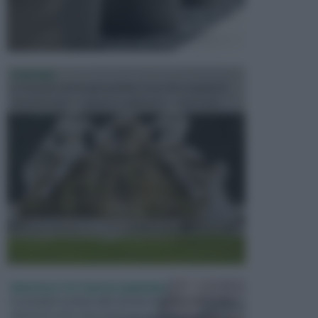
FONTANE
Le fontane dei luoghi pubblici sono dei complessi
monumentali disegnati e realizzati da illustri per...
PERGOLE E TETTOIE DA GIARDINO
Le pergole assieme alle tettoie rappresentano due
elementi molto importanti per arredare lo spazio e...