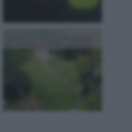
PROGETTAZIONE GIARDINI
Il giardino è uno spazio esterno che richiede una
particolare dedizione affinché sia organizzato in ...