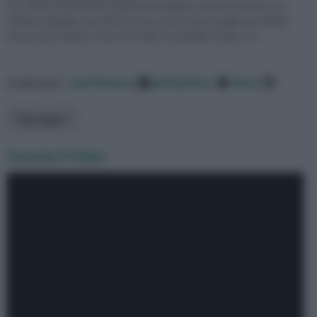
Se soffrite di problemi respiratori fastidiosi come la sinusite o le
infezioni alla gola, ma niente riesce a farvi stare meglio, potrebbe
interessarvi sapere come si fa l'olio essenziale di timo, un r
ordina per:
pertinenza
alfabetico
data
Tipologia
Guarda il Video