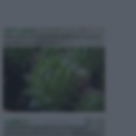
PIANTE GRASSE
Molto amate e a volte anche collezionate da alcune
persone, ecco le piante grass...
PISCINE
In precedenza, la piscina era considerata un
investimento piuttosto cospicuo. Oggi il mercato