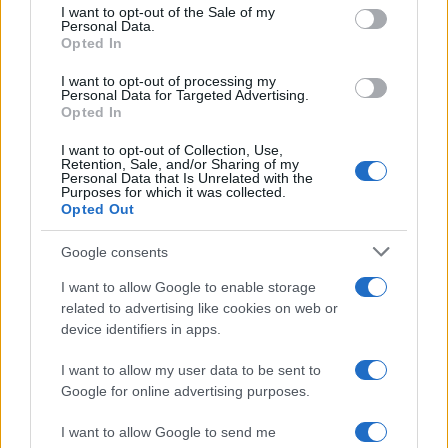
services and may gather and store information including but
I want to opt-out of the Sale of my
Personal Data.
not limited to your visit or usage behaviour. You may click to
Opted In
grant or deny consent to Google and its third-party tags to
use your data for below specified purposes in below Google
I want to opt-out of processing my
consent section.
Personal Data for Targeted Advertising.
Opted In
I want to opt-out of Collection, Use,
Retention, Sale, and/or Sharing of my
Personal Data that Is Unrelated with the
Purposes for which it was collected.
Opted Out
Google consents
I want to allow Google to enable storage
related to advertising like cookies on web or
device identifiers in apps.
I want to allow my user data to be sent to
Google for online advertising purposes.
I want to allow Google to send me