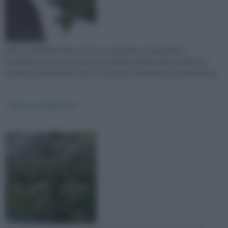
L'olio essenziale di timo, per la sua specifica composizione
fitochimica, mostra una potente attività antimicrobica, letale per
numerosi tipi di batteri, virus e protozoi. Grazie alla sua gradevole pr
Olio essenziale timo