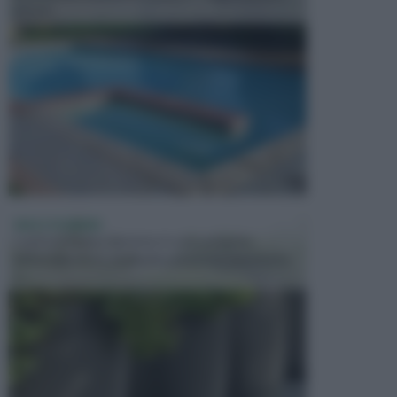
presen...
VASI E FIORIERE
I vasi e le fioriere rientrano in una categoria
dell’arredamento da giardino piuttosto importante,
c...