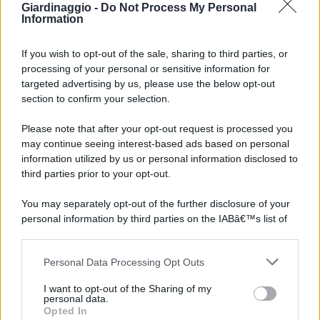
Giardinaggio -
Do Not Process My Personal
Information
If you wish to opt-out of the sale, sharing to third parties, or
processing of your personal or sensitive information for
targeted advertising by us, please use the below opt-out
section to confirm your selection.
Please note that after your opt-out request is processed you
may continue seeing interest-based ads based on personal
information utilized by us or personal information disclosed to
third parties prior to your opt-out.
You may separately opt-out of the further disclosure of your
personal information by third parties on the IABâ€™s list of
downstream participants.
Personal Data Processing Opt Outs
This information may also be disclosed by us to third parties
on the IABâ€™s List of Downstream Participants that may
I want to opt-out of the Sharing of my
further disclose it to other third parties.
personal data.
Opted In
Please note that this website/app uses one or more Google