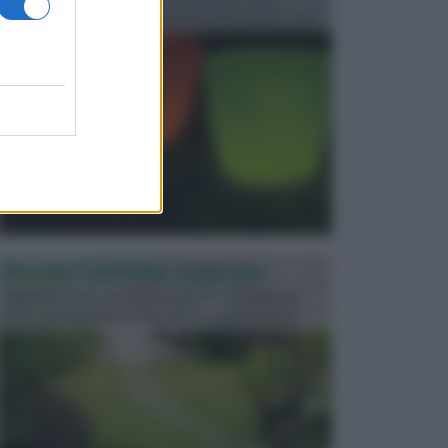
progettata in fase di realizzazione dello spazio verd...
PROGETTAZIONE GIARDINI
Il giardino è uno spazio esterno che richiede una
particolare dedizione affinché sia organizzato in ...