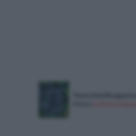
Pianta di mirtillo gigant
Prezzo:
in offerta su Amaz