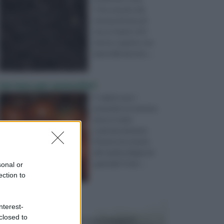
C'era una piccola
striscia di terra di
circa 5 metri x 0,5
che ho coperto con
piastrelle da este ...
terreno per pomodori
E' adatto per i
pomodori un terreno
dove è stata
scaricata durante
l'inverno la cenere
del camino (legna di
quercia)? Il terr ...
sonal or
ection to
nterest-
VASI E FIORIERE
closed to
I vasi e le fioriere rientrano in una categoria