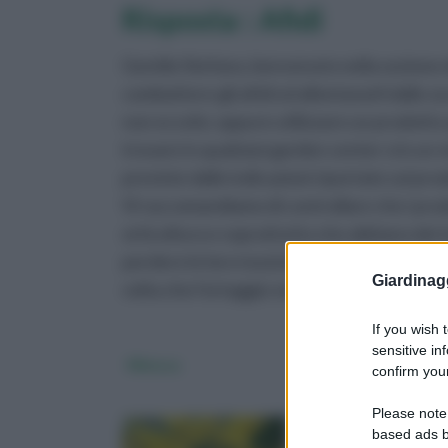
Risposta : Afidi
Gentile Stefano, benvenuto nella sezione de
combattere gli afidi ed allontanarli dalle zu
non eccelsi, oppure utilizzare un prodotto 
trovare in qualsiasi garden center o in un v
previste dalle indicazioni riportate sul pro
Vi raccomandiamo di controllare che i prodot
orticoltura e soprattutto che abbiano dei t
perdere le loro tossicità nel giro di pochi 
Giardinag
volta che l'ortaggio verrà mangiato.
If you wish 
sensitive in
Mimosa
Passiflora
confirm your
Please note
based ads b