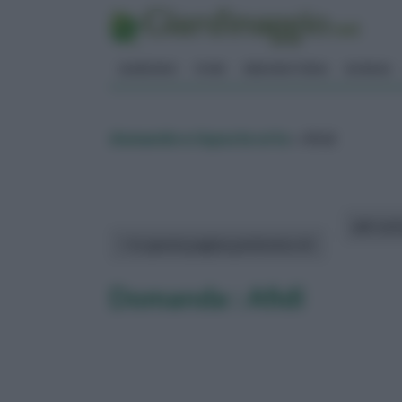
GIARDINO
FIORI
ERBORISTERIA
BONSAI
domande e risposte orto
» Afidi
altri art
In questa pagina parleremo di :
Domanda : Afidi