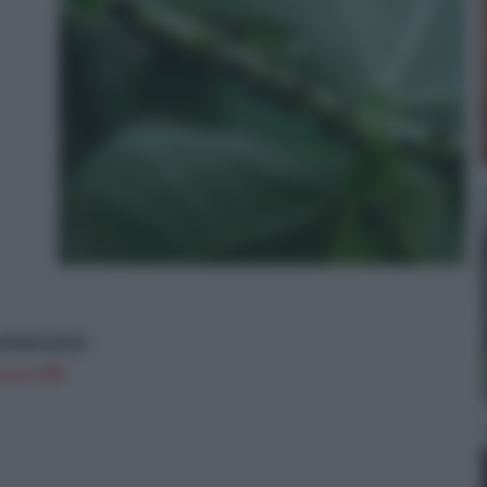
e americano
on a: 18€