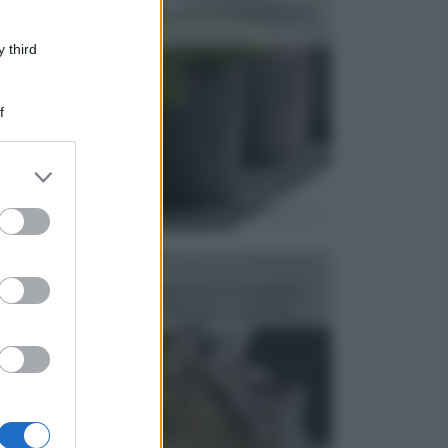
dell’arredamento da giardino piuttosto importante,
c...
 third
f
er and store
to grant or
ed purposes
FONTANE
Le fontane dei luoghi pubblici sono dei complessi
monumentali disegnati e realizzati da illustri per...