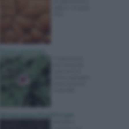
piu adatti al terreno
argilloso? ciao grazie
Paolo ...
Patata americana
A quale distanza,
inter ed intra file,
vanno posti nel
terreno i germogli di
patata americana?
Grazie mille! ...
Terreno puzza di muffa e gas
Nel 2006 ho
acquistato casa.