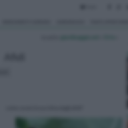
Forum
ARREDAMENTO GIARDINO
GIARDINAGGIO
PIANTE APPARTAM
tu sei in :
giardinaggio.net
»
Orto
»
Afidi
icoli:
come curare la zucchina dagli afidi?