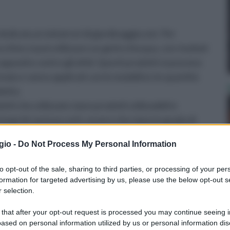
dicata ai visitatrori di giardinaggio.net. Per
cchine si può utilizzare un getto d'acqua, con risultati
apposito contro gli afidi. Questi prodotti si possono
ivaio e vanno applicati con le modalità e le quantità
dotto.
ti che utilizzate siano prodotti utilizzabili in
empi di carenza corti, ovvero che siano in grado di
giorni, in modo tale da non creare alcun disturbo una
gio -
Do Not Process My Personal Information
to opt-out of the sale, sharing to third parties, or processing of your per
formation for targeted advertising by us, please use the below opt-out s
asparago
Ninfea
 selection.
 that after your opt-out request is processed you may continue seeing i
ased on personal information utilized by us or personal information dis