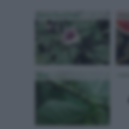
Patata Americana
Angu
Afidi
Colt