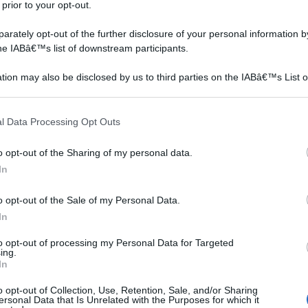
 prior to your opt-out.
rately opt-out of the further disclosure of your personal information by
the IABâ€™s list of downstream participants.
tion may also be disclosed by us to third parties on the IABâ€™s List o
articipants that may further disclose it to other third parties.
va
L’asparago è una pianta
Il periodo migliore per la
 that this website/app uses one or more Google services and may gath
l Data Processing Opt Outs
ore
perenne. In tempi antichi
messa a dimora delle
including but not limited to your visit or usage behaviour. You may click 
veniva coltivato nel Medio
ninfee è aprile-maggio e va
 to Google and its third-party tags to use your data for below specifi
o opt-out of the Sharing of my personal data.
rti
Oriente, in Egitto e in
fatta nel momento in cui i
ogle consent section.
In
o
Grecia, pare che in Europa
rizomi abbiano prodotto
cuni
la coltivazione sia iniziata
almeno alcune foglioline. I
o opt-out of the Sale of my Personal Data.
verso il 1400 dove i
rizomi delle ninfee si
In
.
maggiori produttori so...
possono piantare diret...
 da Giardino 50 g/m&#178; - Telo Anti Erbacce
to opt-out of processing my Personal Data for Targeted
ing.
Elevata stabilizzazione UV - Permeabile - 2m x 25m =
In
o opt-out of Collection, Use, Retention, Sale, and/or Sharing
n a: 28,16€
ersonal Data that Is Unrelated with the Purposes for which it