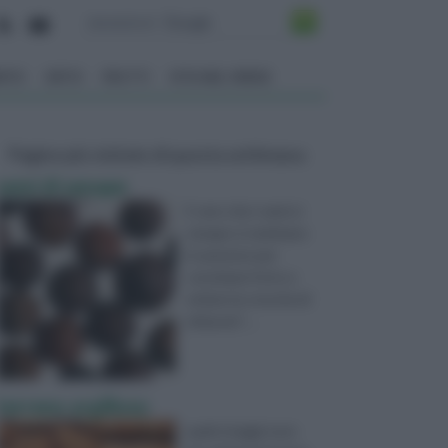
ENTO
ORTO
FRUTTI
VITA NEL VERDE
Pagine più visitate di questa settimana
semi di senape
E vero che i semi si
senape si seminano
in autunno per
concimare l'orto e
evitare la crescita di
erbacee? ...
terreno argilloso
quali ortaggi sono