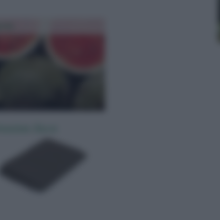
ria
ivazione Zucca