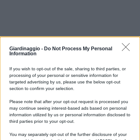
Giardinaggio -
Do Not Process My Personal
Information
If you wish to opt-out of the sale, sharing to third parties, or
processing of your personal or sensitive information for
targeted advertising by us, please use the below opt-out
section to confirm your selection.
Please note that after your opt-out request is processed you
may continue seeing interest-based ads based on personal
information utilized by us or personal information disclosed to
third parties prior to your opt-out.
You may separately opt-out of the further disclosure of your