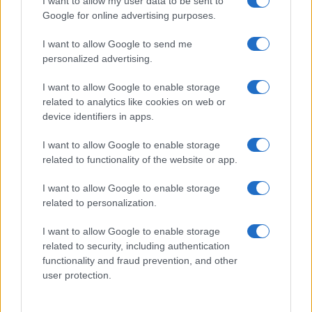
I want to allow my user data to be sent to
Google for online advertising purposes.
I want to allow Google to send me
personalized advertising.
I want to allow Google to enable storage
related to analytics like cookies on web or
device identifiers in apps.
I want to allow Google to enable storage
related to functionality of the website or app.
I want to allow Google to enable storage
related to personalization.
I want to allow Google to enable storage
related to security, including authentication
functionality and fraud prevention, and other
user protection.