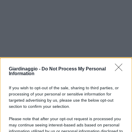
Giardinaggio -
Do Not Process My Personal
Information
If you wish to opt-out of the sale, sharing to third parties, or
processing of your personal or sensitive information for
targeted advertising by us, please use the below opt-out
section to confirm your selection.
Please note that after your opt-out request is processed you
may continue seeing interest-based ads based on personal
information utilized by us or personal information disclosed to