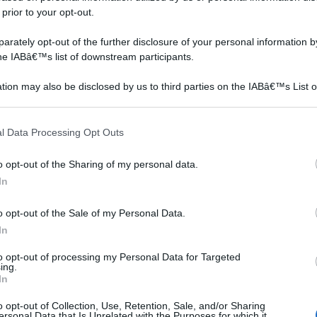
 prior to your opt-out.
rately opt-out of the further disclosure of your personal information by
the IABâ€™s list of downstream participants.
tion may also be disclosed by us to third parties on the IABâ€™s List o
articipants that may further disclose it to other third parties.
 that this website/app uses one or more Google services and may gath
l Data Processing Opt Outs
including but not limited to your visit or usage behaviour. You may click 
 to Google and its third-party tags to use your data for below specifi
o opt-out of the Sharing of my personal data.
fioriere in pietra
Fioriere
ogle consent section.
In
o opt-out of the Sale of my Personal Data.
In
to opt-out of processing my Personal Data for Targeted
ing.
In
o opt-out of Collection, Use, Retention, Sale, and/or Sharing
ersonal Data that Is Unrelated with the Purposes for which it