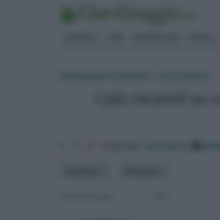
GIARDINO
FIORI
ERBORISTERIA
BONSAI
Arredamento Giardino
»
vasi e fioriere
I più recenti su 
1
2
3
ordina per:
pertinenza
alfa
Ambiente
Materiale
fioriere in legno
Vasi