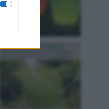
PROGETTAZIONE GIARDINI
Il giardino è uno spazio esterno che richiede una
particolare dedizione affinché sia organizzato in ...