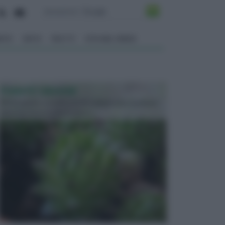
ENTO
ORTO
FRUTTI
VITA NEL VERDE
PIANTE GRASSE
Molto amate e a volte anche collezionate da alcune
persone, ecco le piante grass...