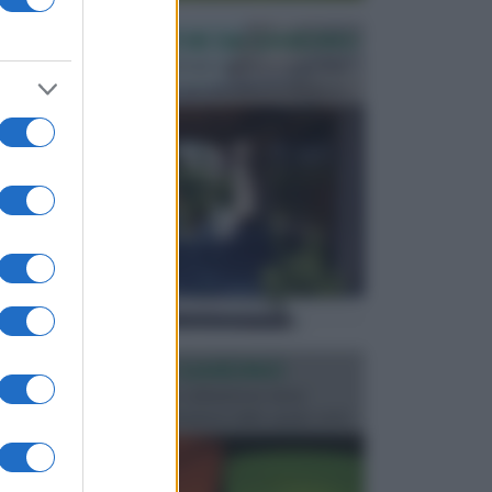
PERGOLE E TETTOIE DA GIARDINO
Le pergole assieme alle tettoie rappresentano due
elementi molto importanti per arredare lo spazio e...
ILLUMINAZIONE GIARDINO
L’illuminazione del giardino solitamente viene
progettata in fase di realizzazione dello spazio verd...