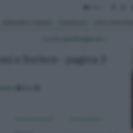
Forum
ARREDAMENTO GIARDINO
GIARDINAGGIO
PIANTE APPARTAM
tu sei in :
giardinaggio.net
»
vasi e fioriere - pagina 3
betico
data
Fioriere da balcone
fioriere giardino