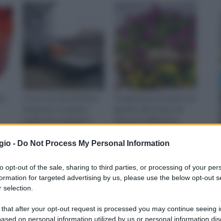
per
vi sono vari tipi di fioriera
Paragonando le fioriere da
da balcone scopriamo
giardino alle fioriere da
quelle che si adattano
balcone la differenza
meglio al vostro stile.
principale è che nel giar
e
gio -
Do Not Process My Personal Information
etto
arda
to opt-out of the sale, sharing to third parties, or processing of your per
formation for targeted advertising by us, please use the below opt-out s
 selection.
 that after your opt-out request is processed you may continue seeing i
ased on personal information utilized by us or personal information dis