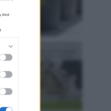
 third
f
er and store
FONTANE
to grant or
Le fontane dei luoghi pubblici sono dei complessi
ed purposes
monumentali disegnati e realizzati da illustri per...