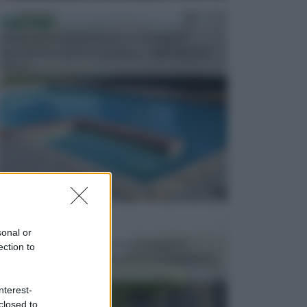
PISCINE
In precedenza, la piscina era considerata un
investimento piuttosto cospicuo. Oggi il mercato
presen...
VASI E FIORIERE
sonal or
I vasi e le fioriere rientrano in una categoria
ection to
dell’arredamento da giardino piuttosto importante,
c...
nterest-
closed to