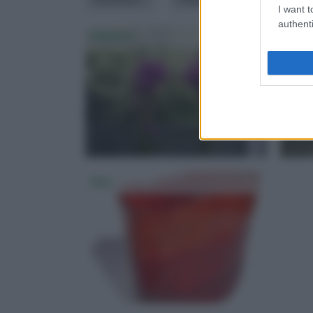
I want t
authenti
Fioriere
Vasi 
Vasi