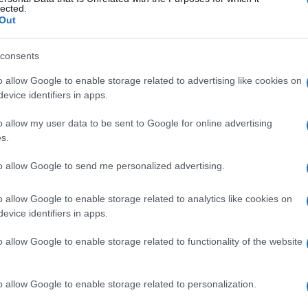
lected.
Out
è un
La fioriera in pietra utilizza
Scopri tutti i modelli di
are
un materiale naturale, la
fioriere e scegli il materiale
in
pietra, che le garantisce
e lo stile più adatto al
consents
pregio e bellezza
giardino o al balcone di
o allow Google to enable storage related to advertising like cookies on
casa tua! Segui i nostri
evice identifiers in apps.
suggerimenti ed eviterai di
fare errori
o allow my user data to be sent to Google for online advertising
s.
 Sacchi Tessuto Non Tessuto Sacchi per Piante, 7
to allow Google to send me personalized advertising.
te con Patta per Patate, Carote & Pomodori
Prezzo:
99€
o allow Google to enable storage related to analytics like cookies on
evice identifiers in apps.
o allow Google to enable storage related to functionality of the website
betico
data
o allow Google to enable storage related to personalization.