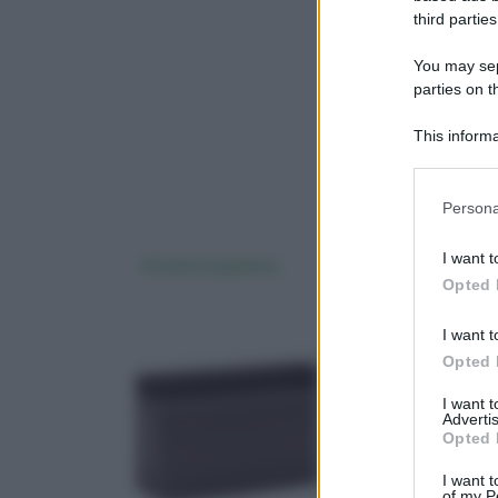
third parties
You may sepa
parties on 
This informa
Downstream P
Please note
Persona
information 
deny consent
I want t
Fioriere in plastica
fioriere in cemento
in below Go
Opted 
I want t
Opted 
I want 
Advertis
Opted 
I want t
of my P