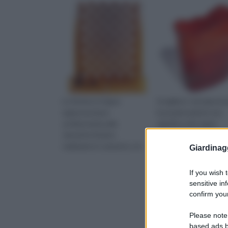
Le fioriere in legno
Scegliere i vasi giusti 
rappresentano
le proprie piante non
un’alternativa alle
significa solo saper
classiche fioriere
scegliere le giuste
realizzate in cemento o in
dimensioni ma vuol dir
Giardinag
anche adottare il corr
stile per quel che rigu
If you wish 
il design
sensitive in
confirm your
Please note
based ads b