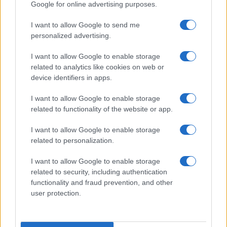
Google for online advertising purposes.
I want to allow Google to send me
personalized advertising.
I want to allow Google to enable storage
related to analytics like cookies on web or
device identifiers in apps.
I want to allow Google to enable storage
related to functionality of the website or app.
I want to allow Google to enable storage
related to personalization.
I want to allow Google to enable storage
related to security, including authentication
functionality and fraud prevention, and other
user protection.