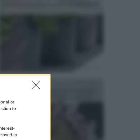
dell’arredamento da giardino piuttosto importante,
c...
FONTANE
Le fontane dei luoghi pubblici sono dei complessi
monumentali disegnati e realizzati da illustri per...
sonal or
ection to
nterest-
closed to