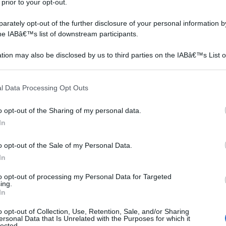
 prior to your opt-out.
rately opt-out of the further disclosure of your personal information by
the IABâ€™s list of downstream participants.
tion may also be disclosed by us to third parties on the IABâ€™s List o
articipants that may further disclose it to other third parties.
 that this website/app uses one or more Google services and may gath
l Data Processing Opt Outs
including but not limited to your visit or usage behaviour. You may click 
 to Google and its third-party tags to use your data for below specifi
o opt-out of the Sharing of my personal data.
ogle consent section.
In
e davvero molto utile nel momento in cui si tratta di curare
o opt-out of the Sale of my Personal Data.
amento, ma svolge un'azione benefica anche nelle
In
to opt-out of processing my Personal Data for Targeted
re facilmente in casa e che veniva largamente impiegato
ing.
In
esentano delle proprietà benefiche particolarmente
o opt-out of Collection, Use, Retention, Sale, and/or Sharing
ersonal Data that Is Unrelated with the Purposes for which it
i è necessario conservarne sempre un po' in casa.
lected.