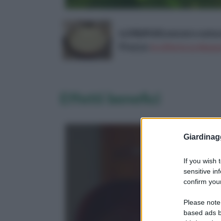
ix24&#160;zenzero natura
Prezzo:
in offerta su Amazo
Effetti benefici
Giardinag
If you wish 
sensitive in
confirm your
Please note
based ads b