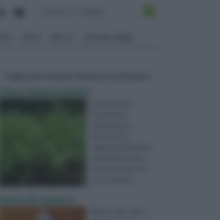
ENTO
ORTO
FRUTTI
VITA NEL VERDE
Pagine più visitate di questa settimana
Infuso di prezzemolo
La pianta del
Prezzemolo
(Petroliseum
Hortense) è
originaria del bacino
del Mediterraneo,
ma per via dei suoi
usi, è coltivat ...
infuso di zenzero
Molte volte siamo