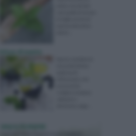
prima cosa da fare
sarà quella di versare
le foglie secche di
questa miracolosa
pianta ...
Infuso di menta
Spesso sentiamo la
necessità di bere
qualcosa di
rinfrescante, che
possa anche
svolgere un'azione
calmante e
distensiva, maga ...
VASI E FIORIERE
I vasi e le fioriere rientrano in una categoria