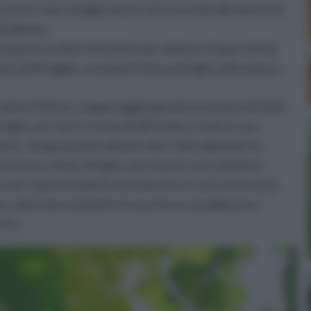
rire i fiori di tiglio (essiccati o freschi) all'interno di
 bollente.
composto vada in infusione per almeno cinque minuti.
al filtraggio, versiamo l'infuso di tiglio nella tazza e
olce l'infuso, magari aggiungendo un pizzico di miele.
tiglio, per fare in modo di diffondere tutte le sue
ismo, venga assunto almeno due volte ogni giorno.
n infuso a base di tiglio, può essere una soluzione
, per quei periodi di notevole afa, in cui è necessario
so, dovremo sostituire lo zucchero con ghiaccio e
fuso.