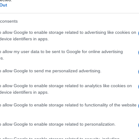
i di tiglio
sono da ricollegare principalmente alla
Out
o che, congiuntamente ad altre sostanze acide e vegetali,
consents
tosse, cosi come a rilassare i muscoli, dimostrandosi
o allow Google to enable storage related to advertising like cookies on
evice identifiers in apps.
o di fiori di tiglio riesce a svolgere un'azione
enze e raffreddori, ma può trattare anche delle leggere
o allow my user data to be sent to Google for online advertising
s.
e per denotare notevoli proprietà rilassanti.
to allow Google to send me personalized advertising.
 benefiche del tiglio permettono di contrastare
no di ridurre la temperatura, dato che tale erba svolge
o allow Google to enable storage related to analytics like cookies on
dorazione.
evice identifiers in apps.
o allow Google to enable storage related to functionality of the website
Compresse dimagranti
o allow Google to enable storage related to personalization.
o allow Google to enable storage related to security, including