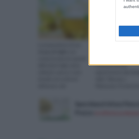
authenti
La preparazione di una
Il tiglio, nome originale
tisana di tiglio
non
Tilia, è un albero molto
comporta davvero grandi
longevo ( raggiunge a
difficoltà.Il tiglio viene
i 250 anni di età)
utilizzato spesso come
appartenente alla fami
rimedio nei confronti
delle Tiliaceae o
dell'ansia e del
Malvaceae. Si tratta di
nervosismo, che possono
albero molto grande, a
colpire spesso le...
fino ...
Specchiasol Infuso Finocc
Prezzo:
in offerta su Amazo