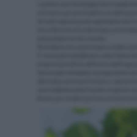
La prima cosa che bisogna fare è quella di inse
una teiera, per poi riempirla con dell'acqua
Arrivati a questo punto aspettiamo che il 
Una volta trascorso tale tempo, provvediamo 
poi possiamo servire a tavola.
Ricordiamo che si può sempre rendere più d
E' necessario sottolineare come l'infuso di 
proprietà benefiche all'interno dell'organ
Senza ombra di dubbio, la preparazione di u
alternativa anche per l'estate e, sopratutto
avere delle bevande fresche: in questo ca
limone, per rendere più fresco il nostro in