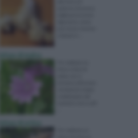
alla ricerca di
qualcosa che possa
migliorare la nostra
digestione, senza
però dover ricorrere
a farmaci tr ...
Infuso di malva
Per realizzare un
infuso a base di
malva, non si
dovranno affrontare
certamente troppe
complicazioni, dal
momento che è suffi
...
Infuso di ortica
Per realizzare un
infuso di ortica, la