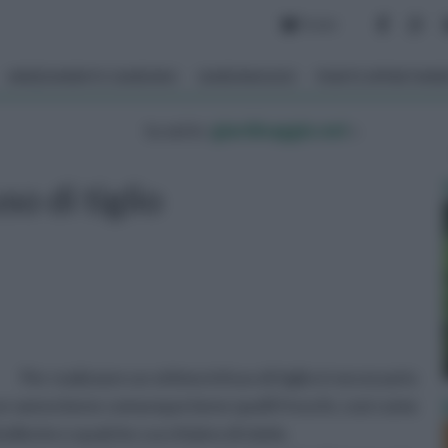
Forum
ARREDAMENTO GIARDINO
GIARDINAGGIO
PIANTE APPARTAM
tu sei in :
giardinaggio.net
»
so di tiglio
Per realizzare un ottimo infuso di tiglio è necessario
e se vanno bene comunque bene quelli freschi, così come
ollente e qualche cucchiaino di miele.