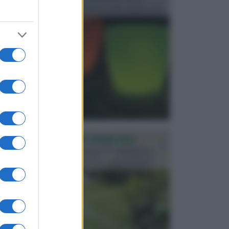
progettata in fase di realizzazione dello spazio verd...
PROGETTAZIONE GIARDINI
Il giardino è uno spazio esterno che richiede una
particolare dedizione affinché sia organizzato in ...