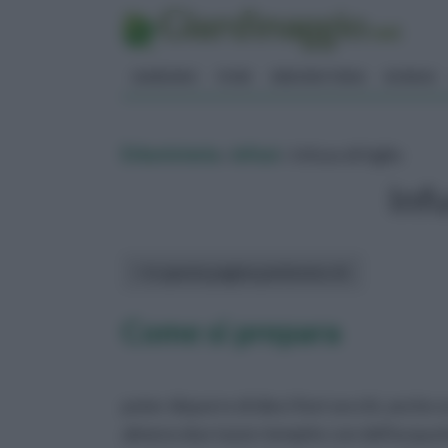
GIARDINO
FIORI
ERBORISTERIA
BONSAI
Erboristeria
»
infusi
» Infuso di tiglio
Infu
In questa pagina parleremo di :
Come si prepara
poter disporre di dieci fiori secchi, anch
almeno due tazze riempite con dell'acqua b