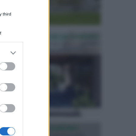
 third
f
PERGOLE E TETTOIE DA GIARDINO
Le pergole assieme alle tettoie rappresentano due
elementi molto importanti per arredare lo spazio e...
er and store
to grant or
ed purposes
ILLUMINAZIONE GIARDINO
L’illuminazione del giardino solitamente viene