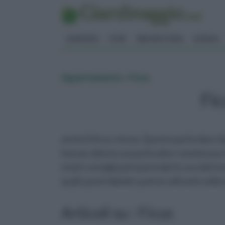
GIARDINO
FIORI
ERBORISTERIA
BONSAI
Appartamento
»
Ficus
Fi
anche il ficus retusa. Questo particolare ti
bonsai, data la sua particolare resistenza e
nostri consigli potrai prenderti cura del tuo
quali i punti deboli e potrai coltivarlo nell
Articoli su : Ficus