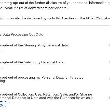
rately opt-out of the further disclosure of your personal information by
the IABâ€™s list of downstream participants.
tion may also be disclosed by us to third parties on the IABâ€™s List o
articipants that may further disclose it to other third parties.
 that this website/app uses one or more Google services and may gath
l Data Processing Opt Outs
including but not limited to your visit or usage behaviour. You may click 
 to Google and its third-party tags to use your data for below specifi
o opt-out of the Sharing of my personal data.
ogle consent section.
In
o opt-out of the Sale of my Personal Data.
In
to opt-out of processing my Personal Data for Targeted
ing.
In
o opt-out of Collection, Use, Retention, Sale, and/or Sharing
ersonal Data that Is Unrelated with the Purposes for which it
lected.
data
Out