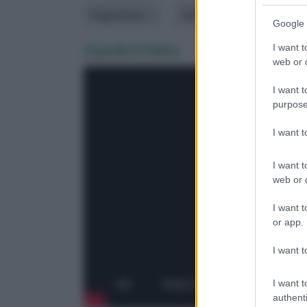
Argomento
Varietà
Google 
Guarda il Video
I want t
web or d
I want t
purpose
I want 
I want t
web or d
I want t
or app.
I want t
I want t
authenti