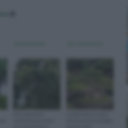
data
ficus microcarpa
ficus retusa bonsai
Il ficus ginseng si
La pianta di ficus retusa
rato
caratterizza per essere
bonsai presenta un'origine
una varietà del ficus
davvero molto