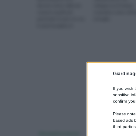
davvero tante, dalle più
sviluppa con il tempo,
comuni a quelle più
scopriamo come coltiv
particolari. Scopri con noi,
al meglio.
in questa pagina, le
caratteristiche del Ficus
ginsen
Giardinag
If you wish 
sensitive in
confirm your
Please note
based ads b
third parties
Ginseng ficus bonsai