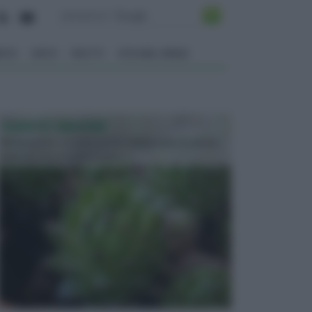
ENTO
ORTO
FRUTTI
VITA NEL VERDE
PIANTE GRASSE
Molto amate e a volte anche collezionate da alcune
persone, ecco le piante grass...