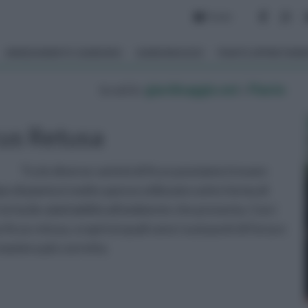
Forum
ARREDAMENTO GIARDINO
GIARDINAGGIO
PIANTE APPARTAM
tu sei in :
giardinaggio.net
»
Piante
cus Retusa
Tra le diverse varietà di ficus possiamo trovare
po di pianta è molto spesso utilizzato sotto forma di
 la facile adattabilità all'ambiente che presenta. Con i
 ficus retusa, scoprirai quali sono i suoi punti di forza e
a maniera più corretta.