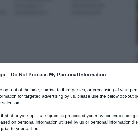
microcarpa e si
interessante, dal
arlo
caratterizza per e
momento che il
gio -
Do Not Process My Personal Information
to opt-out of the sale, sharing to third parties, or processing of your per
formation for targeted advertising by us, please use the below opt-out s
 selection.
 that after your opt-out request is processed you may continue seeing i
ased on personal information utilized by us or personal information dis
 prior to your opt-out.