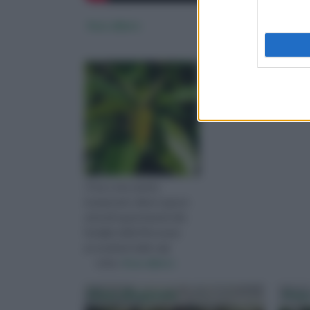
ficus albero
I Ficus sono piante
(rampicanti, alberi oppure
arbusti) appartenenti alla
famiglia delle Moraceae
provenienti dalle regi
visita :
ficus albero
Ficus Benjamin
Ficu