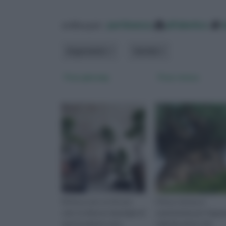
ordina per:
pertinenza
alfabetico
Argomento
Varietà
Ficus ginseng
Ficus retusa
Di Ficus non ce n'è uno
Il ficus retusa si
solo: le diverse tipologie di
caratterizza per l'appa
questa pianta sono
radicale aereo che