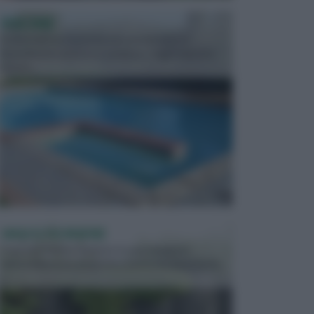
PISCINE
In precedenza, la piscina era considerata un
investimento piuttosto cospicuo. Oggi il mercato
presen...
VASI E FIORIERE
I vasi e le fioriere rientrano in una categoria
dell’arredamento da giardino piuttosto importante,
c...