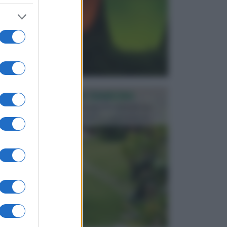
PROGETTAZIONE GIARDINI
Il giardino è uno spazio esterno che richiede una
particolare dedizione affinché sia organizzato in ...