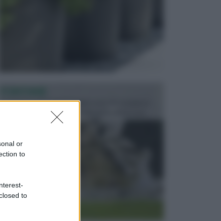
FONTANE
Le fontane dei luoghi pubblici sono dei complessi
monumentali disegnati e realizzati da illustri per...
sonal or
ection to
nterest-
closed to