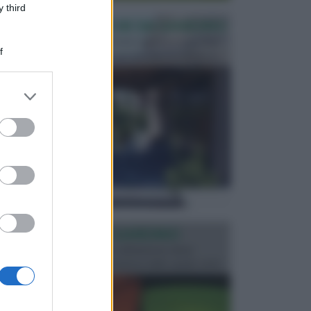
 third
PERGOLE E TETTOIE DA GIARDINO
Le pergole assieme alle tettoie rappresentano due
f
elementi molto importanti per arredare lo spazio e...
er and store
to grant or
ed purposes
ILLUMINAZIONE GIARDINO
L’illuminazione del giardino solitamente viene
progettata in fase di realizzazione dello spazio verd...