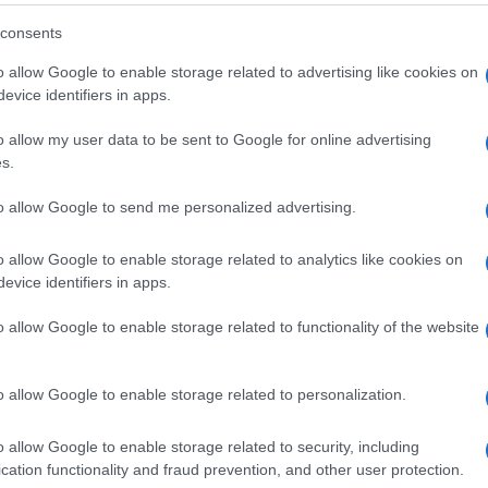
consents
o allow Google to enable storage related to advertising like cookies on
evice identifiers in apps.
o allow my user data to be sent to Google for online advertising
s.
to allow Google to send me personalized advertising.
La realizzazione di fiori di
I fiori di carta pesta sono
o allow Google to enable storage related to analytics like cookies on
e la
carta manualmente è
simili a quelli naturali con il
evice identifiers in apps.
che
propria della tradizione
vantaggio che non
i in
orientale, che prevede
sfioriranno mai. Essi
o allow Google to enable storage related to functionality of the website
l XIV
questa espressione
possono essere
so
artistica come
assemblati con due facili
decorazione domestica
metodi: il metodo dei
o allow Google to enable storage related to personalization.
oppure come regali da
petali continui ed il
elargire nei giorni di fe
metodo a petali
o allow Google to enable storage related to security, including
cation functionality and fraud prevention, and other user protection.