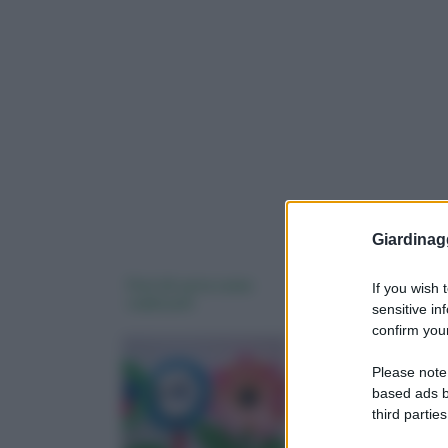
Giardinag
Fiori di carta come
Fiori di carta crespa
If you wish 
realizzarli
sensitive in
confirm your
Please note
based ads b
third parties