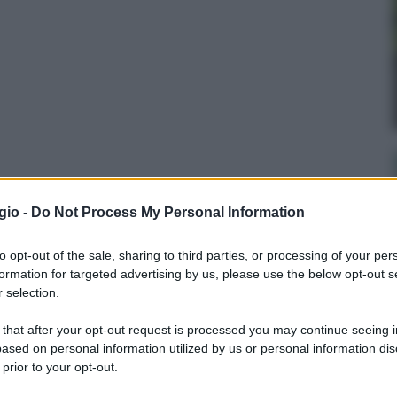
gio -
Do Not Process My Personal Information
Fiori di carta
Fiori di carta fai da te
to opt-out of the sale, sharing to third parties, or processing of your per
esecuzione
formation for targeted advertising by us, please use the below opt-out s
 selection.
 that after your opt-out request is processed you may continue seeing i
ased on personal information utilized by us or personal information dis
 prior to your opt-out.