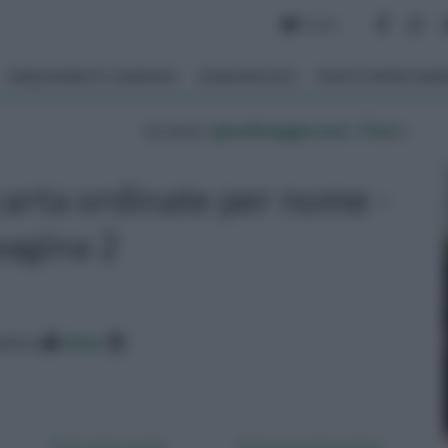
Forum
ARREDAMENTO GIARDINO
GIARDINAGGIO
PIANTE APPARTAM
tu sei in :
giardinaggio.net
»
Fiori
»
 carta ordinate per nome -
pagina 2
betico
data
Fiori carta crespa
Fiori con carta crespa