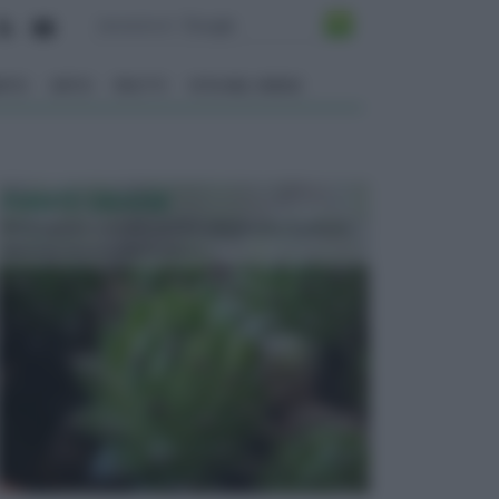
ENTO
ORTO
FRUTTI
VITA NEL VERDE
PIANTE GRASSE
Molto amate e a volte anche collezionate da alcune
persone, ecco le piante grass...