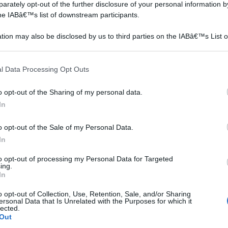
rately opt-out of the further disclosure of your personal information by
the IABâ€™s list of downstream participants.
tion may also be disclosed by us to third parties on the IABâ€™s List o
I fiori sono gli elementi
I fiori di carta fai da te
articipants that may further disclose it to other third parties.
decorativi per eccellenza,
possono essere realizzati
 that this website/app uses one or more Google services and may gath
spesso spiace che siano
con molti tipi di carta. Dalla
l Data Processing Opt Outs
including but not limited to your visit or usage behaviour. You may click 
o
così effimeri. Diverso è il
carta velina alla carta
 to Google and its third-party tags to use your data for below specifi
destino dei fiori di carta,
crespa, dal cartoncino alla
o opt-out of the Sharing of my personal data.
ogle consent section.
a
altrettanto belli e delicati
carta di riso. Sarà semplice
In
vere
durano negli anni se ben
costruire bellissimi fiori da
protetti dall
utili
o opt-out of the Sale of my Personal Data.
In
erse forme, confezione da 100 pezzi Flower
Prezzo:
to opt-out of processing my Personal Data for Targeted
99€
ing.
In
o opt-out of Collection, Use, Retention, Sale, and/or Sharing
ersonal Data that Is Unrelated with the Purposes for which it
lected.
i
Fiori di carta per
Fiori di carta pesta
Out
bambini