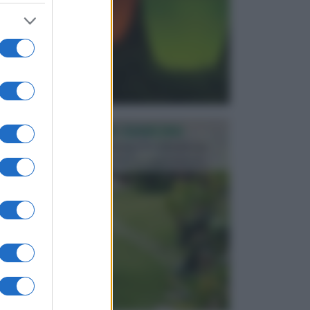
PROGETTAZIONE GIARDINI
Il giardino è uno spazio esterno che richiede una
particolare dedizione affinché sia organizzato in ...