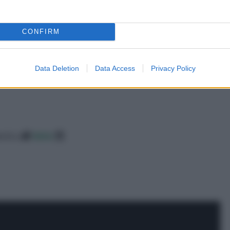
CONFIRM
Data Deletion
Data Access
Privacy Policy
betico
data