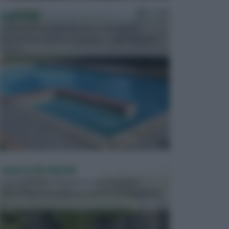
PISCINE
In precedenza, la piscina era considerata un
investimento piuttosto cospicuo. Oggi il mercato
presen...
VASI E FIORIERE
I vasi e le fioriere rientrano in una categoria
dell’arredamento da giardino piuttosto importante,
c...