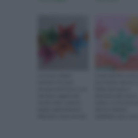
La tecnica origami
Creare dei fiori con la 
permette di creare
può risultare davvero 
innumerevoli forme e così
hobby rilassante e
riprodurre oggetti del
divertente allo stesso
mondo reale. Le giuste
tempo a cui ricorrere 
pieghe sapientemente
diverse soluzioni:
bilanciate creano armonie
addobbare casa o una 
geometriche che ben si
per feste, aggiungere
sposano per riprodur
tocco i