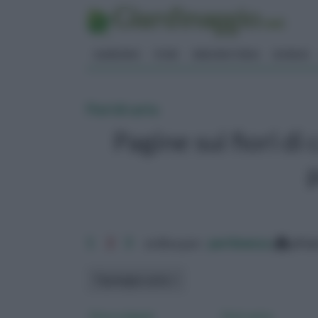
GIARDINO
FIORI
ERBORISTERIA
BONSAI
Fiori di carta
Pagine sui fiori di
1
2
3
ordina per:
pertinenza
alfa
Tipologia carta
Fiore origami
Fiori carta