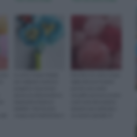
carta
La carta crespa è ideale
Fare fiori con carta crespa
un
per realizzare numerosi
rigida dà buoni risultati
progetti e trascorrere
perché sono molto
alcune ore divertendosi e
versatili e possono essere
per
imparando insieme ai
usati come decorazione
bambini. I fiori di carta
durante una cerimonia o
sala
crespa sono facili da fare e
un evento speciale. Si
 un
dal successo garantito, qu
usano da soli o montati in
mazz