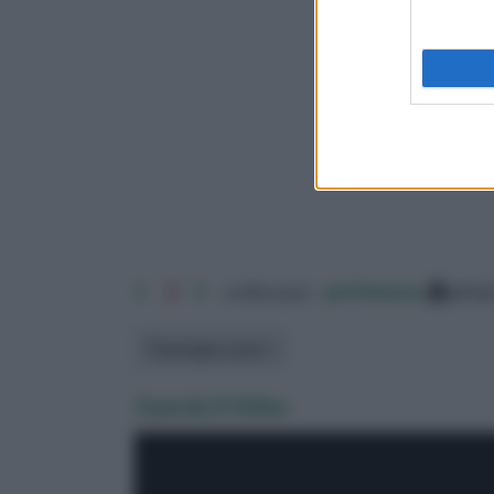
1
2
3
ordina per:
pertinenza
alfa
Tipologia carta
Guarda il Video