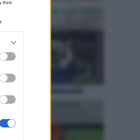
 third
PERGOLE E TETTOIE DA GIARDINO
Le pergole assieme alle tettoie rappresentano due
f
elementi molto importanti per arredare lo spazio e...
er and store
to grant or
ed purposes
ILLUMINAZIONE GIARDINO
L’illuminazione del giardino solitamente viene
progettata in fase di realizzazione dello spazio verd...