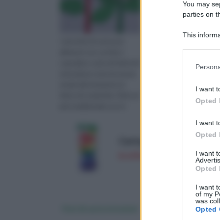
You may sepa
parties on 
This informa
I pirottini di carta per
Sin dal 1900 le donne
Downstream P
alimenti con cui fare i
realizzano fiori di carta
Please note
cupcakes o piccoli dolcetti
crespa per abbellire le
Persona
information 
monodose sono la nuova
proprie case. In quest
deny consent
moda del momento in
modo, pur spendendo
I want t
in below Go
fatto di creatività. Oltre al
poco, si può, in manier
Opted 
più tradizionale uso in
semplice e creativa, a
pasticceria, questi piccol
a disposizione dei fiori
I want t
dall'as
Opted 
Carta per seminare in div
I want 
in offerta su Amazon a: 29,
Advertis
Opted 
I want t
of my P
was col
Fiori di carta istruzioni
Fiori di carta origam
Opted 