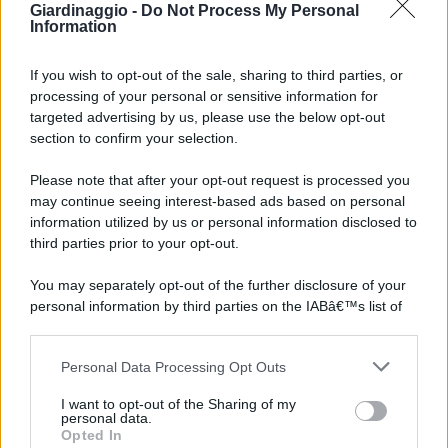
scientifico è Citrus
Giardinaggio -
Do Not Process My Personal
Information
medica) proviene,
almeno secondo la
prevalente teoria, da
If you wish to opt-out of the sale, sharing to third parties, or
paesi asiatici come
processing of your personal or sensitive information for
l'In ...
targeted advertising by us, please use the below opt-out
section to confirm your selection.
Pompelmo
Please note that after your opt-out request is processed you
may continue seeing interest-based ads based on personal
Il pompelmo si
information utilized by us or personal information disclosed to
caratterizza per
third parties prior to your opt-out.
essere un ibrido del
tutto naturale tra
You may separately opt-out of the further disclosure of your
Citrus maxima
personal information by third parties on the IABâ€™s list of
(chiamato anche il
downstream participants.
pomelo) e Citrus sin
...
Personal Data Processing Opt Outs
This information may also be disclosed by us to third parties
on the IABâ€™s List of Downstream Participants that may
I want to opt-out of the Sharing of my
further disclose it to other third parties.
personal data.
VASI E FIORIERE
Opted In
I vasi e le fioriere rientrano in una categoria
Please note that this website/app uses one or more Google