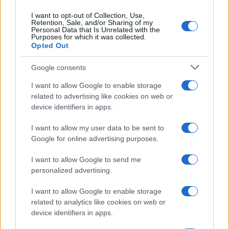
I want to opt-out of Collection, Use,
Retention, Sale, and/or Sharing of my
Personal Data that Is Unrelated with the
Purposes for which it was collected.
Opted Out
Google consents
I want to allow Google to enable storage
related to advertising like cookies on web or
device identifiers in apps.
I want to allow my user data to be sent to
Google for online advertising purposes.
I want to allow Google to send me
personalized advertising.
I want to allow Google to enable storage
related to analytics like cookies on web or
device identifiers in apps.