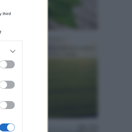
 third
f
PRATO
Il prato, un simbolo di serenità e relax dove sdraiarsi
er and store
per riposare, fare pic nic, giocare o sempli...
to grant or
ed purposes
PISCINE