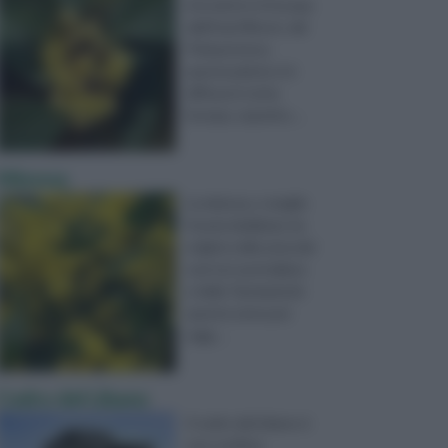
introdotto in Europa
dall’Asia Minore, dal
Peloponneso,
questa pianta si è
diffusa in tutta
Europa, soprattu ...
Mimosa
La mimosa, o meglio
Acacia dealbata, ha
origine nella zona del
sud-est australiano
e della Tasmania (in
queste zone può
ragg ...
Cedro del Libano
Il cedro del Libano è
una conifera