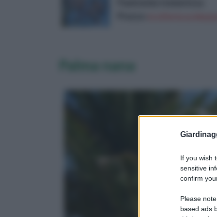
Paulownia tomentosa
Prezzo:
in offerta su Amazo
Palma nana
Giardinag
If you wish 
sensitive in
confirm your
Please note
based ads b