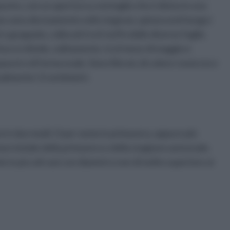
punto, con un apertura a ventaglio che è diviso in una
iame sono decisamente esili e legnosi, spinescenti lungo i
 a grappolo, collocati tra il ciuffo delle diverse foglie.
itura si divide, solitamente, tra il mese di maggio e
pacei e di forma ovale. Sono fibrosi, di colore rossiccio e
almente i 2 centimetri.
e in due modi. O per seme in primavera, oppure più
ase iniziale della primavera o della stagione autunnale.
 in piccoli vasi con diametro non di molto superiore ai