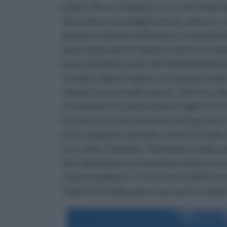
urbani. Alcune di queste crescono infatti al
clima mite sono maggiormente coltivate, so
appunto a donare un'illusoria scenografia da
pianta tipicamente adatta a climi intertrop
specie di palme anche nell'Italia Settentrion
Le palme appartengono a un gruppo ampio d
robusti, ma non molto spessi. Tante tra i div
presentano le caratteristiche foglie che cr
Queste sono notoriamente molto grandi e tr
sono composte e pinnate, munite di molte f
sono dette “palmate”. Al momento della cadut
fiori delle palme si presentano chiusi in un
colore è giallastro. I frutti invece differi
Tipici frutti delle palme sono anche i datter