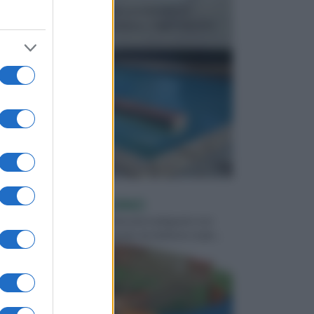
In precedenza, la piscina era considerata un
investimento piuttosto cospicuo. Oggi il mercato
presen...
GIOCHI DA GIARDINO
Chi ha un giardino dalle dimensioni adeguate non
rinuncia mai a creare uno spazio da dedicare ai gio...