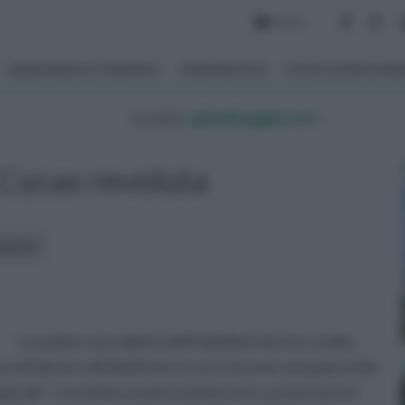
Forum
ARREDAMENTO GIARDINO
GIARDINAGGIO
PIANTE APPARTAM
tu sei in :
giardinaggio.net
»
 Cycas revoluta
rticoli:
Le palme sono alberi dall'indubbio fascino, molto
ica di donare all'ambiente in cui crescono una piacevole
picale”: un motivo esotico immerso in scenari anche