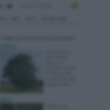
ENTO
ORTO
FRUTTI
VITA NEL VERDE
Pagine più visitate di questa settimana
Ontano
Poiché l'Ontano
viene coltivato
all'aperto, è
importante regolare
le irrigazioni sulla
base del clima, della
stagione e delle ...
alloro
L’alloro è stato