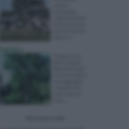
perenne
ornamentale
originaria dell’Asia
Minore, la foresta
più nota di questa
pianta si t ...
Bagolaro
Il bagolaro è un
albero di grandi
dimensioni, molto
robusto e longevo,
può raggiungere
un’altezza di 25
metri, cresce in
modo ...
Altre piante simili