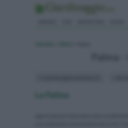
GIARDINO
FIORI
ERBORISTERIA
BONSAI
Giardino
»
Alberi
» Palma
Palma -
In questa pagina parleremo di :
altri a
La Palma
apprezzati per la loro ben nota caratterist
e accattivante connotazione da scena “tro