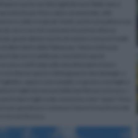
l'aperto anche nei climi rigidi del nord. Nelle zone a
preattutto per il loro valore ornamentale, utile
 terre calde e tropicali. Infatti, anche se la palma è una
icali, non è raro che si possano incontrare diverse
ale, grazie alla lorò anche di resistere a inverni freddi.
i alberi detto delle Palmaceae. Hanno steli assai
ersi tipi non si ramificano, ma tutte le specie
escono a ciuffi ampi sulla cima del proprio tronco.
a le diverse specie si distinguono in due tipologie: o
oglioline, oppure sono semplici, si aprono a ventaglio e
a le foglie lasciano poi delle basi fibrose sul tronco. I
a particolare foglia ovale conosciuta come “spata”. Il loro
scono per grandezza e sostanza e hanno forma di noccioli.
i e le noci di cocco.