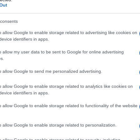
Out
sima famiglia. Infatti questo albero cespuglioso non
 nana è comunque la sola palma spontanea a crescere
consents
rto e raramente supera il metro di altezza. Questo
o allow Google to enable storage related to advertising like cookies on
o dalle guaine fibrose che hanno le sue foglie. Dal fusto
evice identifiers in apps.
senza in gruppi della pianta. La palma di san Pietro è
, dove cresce in luoghi rocciosi e anche sassosi della
o allow my user data to be sent to Google for online advertising
s.
i.
to allow Google to send me personalized advertising.
Phoenix
Acer palmatum
o allow Google to enable storage related to analytics like cookies on
evice identifiers in apps.
o allow Google to enable storage related to functionality of the website
o allow Google to enable storage related to personalization.
o allow Google to enable storage related to security, including