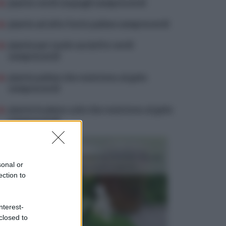
piante verdi cespugli sempreverdi
piante ad alto fusto palme sempreverdi
piante per suolo asciutto verdi
sempreverdi
piante palme che resistono al gelo
sempreverdi
piante in pieno sole che resistono al gelo
sempreverdi
FITOTERAPIA
La fitoterapia è un tipo di medicina naturale che usa
sonal or
piante o estratti di esse per curare malattie ...
ection to
nterest-
closed to