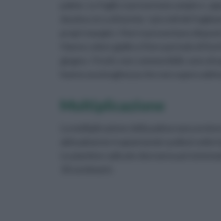
palme. Le foglie si presentano ampie e, ap
dozzina circa di lacinie. I piccioli del fogl
propri margini. I fiori si presentano disposti
Hanno colore giallo e il loro periodo di fior
giugno. I frutti, non commestibili, sono dru
hanno una lunghezza che non supera abitu
Moltiplicazione
La moltiplicazione della palma nana avvien
abitualmente trapiantando i polloni nella f
Le piantine radicate dovranno poi sistemate
10 centimetri.