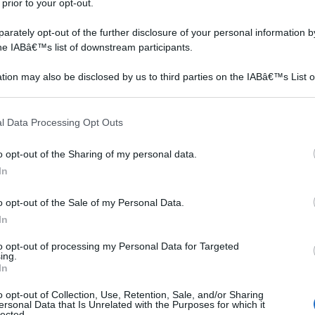
 prior to your opt-out.
rately opt-out of the further disclosure of your personal information by
the IABâ€™s list of downstream participants.
tion may also be disclosed by us to third parties on the IABâ€™s List o
articipants that may further disclose it to other third parties.
 that this website/app uses one or more Google services and may gath
l Data Processing Opt Outs
including but not limited to your visit or usage behaviour. You may click 
 to Google and its third-party tags to use your data for below specifi
o opt-out of the Sharing of my personal data.
ogle consent section.
In
o opt-out of the Sale of my Personal Data.
In
ticolarmente diffusa anche nel nostro paese è la palma
to opt-out of processing my Personal Data for Targeted
Africa boreale e dell'Europa meridionale e classificata
ing.
In
nome ha origini storiche: coniato da Linneo è risalente,
poi molto probabile che l'aggettivo humilis sia da
o opt-out of Collection, Use, Retention, Sale, and/or Sharing
ersonal Data that Is Unrelated with the Purposes for which it
la pianta, soprattutto se paragonata ad altri tronchi
lected.