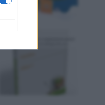
EBOOK
Scarica i nostri e-book, sono completamente gratis!
Consulta gli e-book che trovi nell'apposita sez...