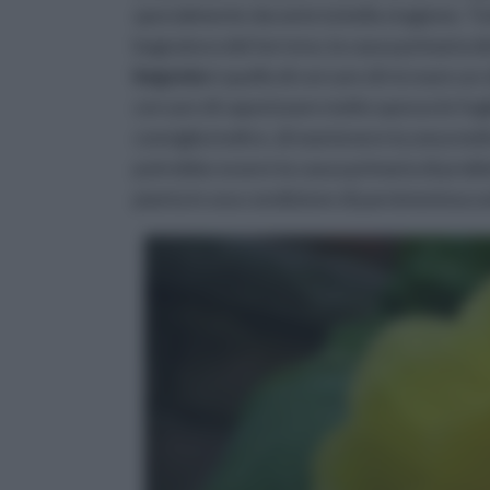
specialmente durante la bella stagione. T
bagnatura del terreno, la causa primaria d
begonia
è quello di cercare di ricreare un c
cercare di vaporizzare molto spesso le fogl
consiglia inoltre, di mantenere la zona m
potrebbe essere la causa primaria di probl
pianta in una condizione di parsimoniosa um