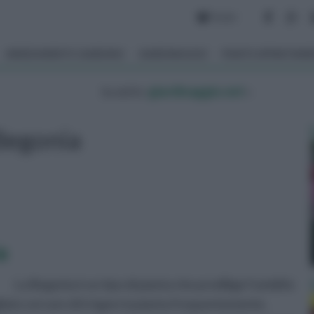
Forum
ARREDAMENTO GIARDINO
GIARDINAGGIO
PIANTE APPARTAM
tu sei in :
giardinaggio.net
»
Begonia
a
La Begonia è un tipo di pianta che predilige l'umidità
ato cercare di irrigare la pianta frequentemente,