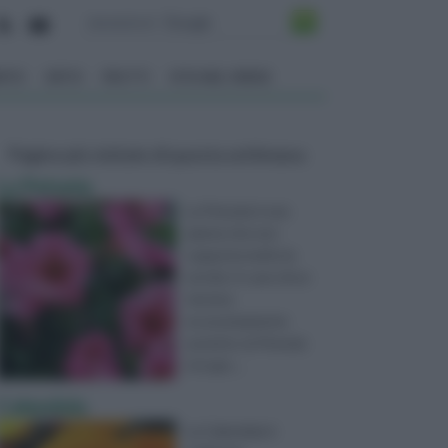
ENTO
ORTO
FRUTTI
VITA NEL VERDE
Pagine più visitate di questa settimana
La Petunia
La Petunia è una
pianta che non
sopporta molto la
siccità. In caso di un
terreno
eccessivamente
asciutto, la Petunia
è in gra ...
Calendula
La Calendula è