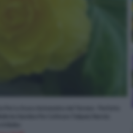
o Per Lo Scavo Automatico del Terreno - Perfetto
bi da Giardino Per Coltivare Tulipani, Narcisi,
ri A Bulbo