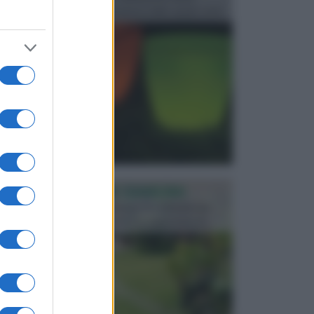
progettata in fase di realizzazione dello spazio verd...
PROGETTAZIONE GIARDINI
Il giardino è uno spazio esterno che richiede una
particolare dedizione affinché sia organizzato in ...