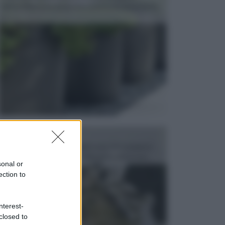
dell’arredamento da giardino piuttosto importante,
c...
FONTANE
Le fontane dei luoghi pubblici sono dei complessi
monumentali disegnati e realizzati da illustri per...
sonal or
ection to
nterest-
closed to