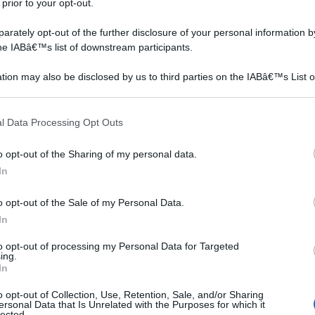
 prior to your opt-out.
rately opt-out of the further disclosure of your personal information by
the IABâ€™s list of downstream participants.
tion may also be disclosed by us to third parties on the IABâ€™s List o
articipants that may further disclose it to other third parties.
 that this website/app uses one or more Google services and may gath
l Data Processing Opt Outs
including but not limited to your visit or usage behaviour. You may click 
 to Google and its third-party tags to use your data for below specifi
o opt-out of the Sharing of my personal data.
ogle consent section.
In
utamente il freddo. Non riesce a tollerare temperature
o opt-out of the Sale of my Personal Data.
In
te consigliato conservarla in appartamento o in una
 sottobosco. Quindi, il modo migliore per posizionarla
to opt-out of processing my Personal Data for Targeted
ing.
mezz'ombra che ricrei la stessa atmosfera. Potrebbe
In
 al di sotto di un altro arbusto, lasciando così che la
o opt-out of Collection, Use, Retention, Sale, and/or Sharing
neralmente, a marzo si procede con la potatura dei rami
ersonal Data that Is Unrelated with the Purposes for which it
lected.