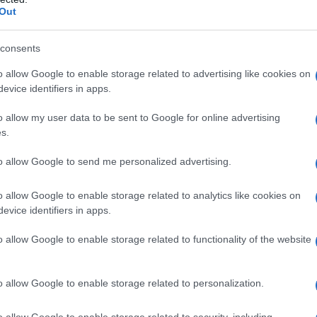
 fascicolate. Successivamente, sempre in marzo, si
Out
nte cimare spesso per evitare che i rami diventino
oliscano la begonia.
consents
o allow Google to enable storage related to advertising like cookies on
Begonia pendula
Begonietta
evice identifiers in apps.
o allow my user data to be sent to Google for online advertising
s.
to allow Google to send me personalized advertising.
o allow Google to enable storage related to analytics like cookies on
evice identifiers in apps.
o allow Google to enable storage related to functionality of the website
La begonia è una pianta
La begonietta è una
li
dai fiori colorati, coltivata a
piccola pianta succulenta,
o allow Google to enable storage related to personalization.
e le
scopo ornamentale. Il
dai fiori colorati. E’ una
nome “begonia” deriva dal
pianta perenne, ma viene
o allow Google to enable storage related to security, including