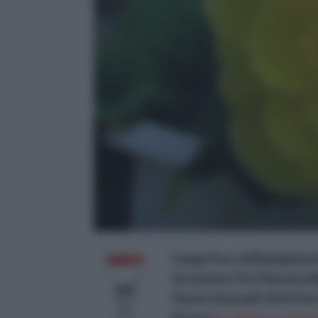
Fauge Foro di Riempiment
Strumento Per Piantare Bul
Piante Annuali E Altri Fio