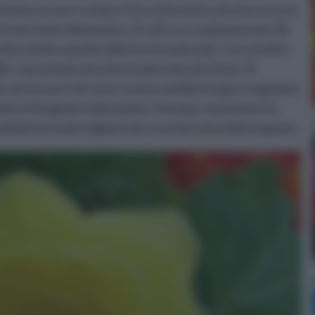
uttavia, occorre sempre fare attenzione ad un'eccessiva
el marciume della pianta. Un altro accorgimento per
la
lima simile a quello della foresta pluviale. Ciò vuol dire
ie, soprattutto durante le giornate più afose. Si
olto aerata perchè un'eccessiva umidità troppo stagnante
emi crittogamici della pianta. Dunque, mantenere la
idità è il modo migliore per una vita sana della begonia.