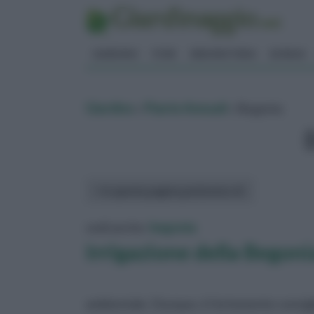
GIARDINO
FIORI
ERBORISTERIA
BONSAI
Giardino
»
Piante Annuali
» Begonia
In questa pagina parleremo di :
vedi anche:
begonia
Irrigazione della Begoni
ambientale. Dunque, è fortemente consigli