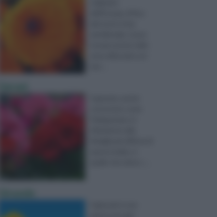
originaria
dell’Europa, Africa
del nord e Asia
meridionale; si può
trovare anche nelle
zone affacciate sul
mar ...
Gerani
Il geranio, anche
conosciuto come
Pelargonium, in
riferimento alla
famiglia più diffusa di
questo bulbo, è
quello che viene c ...
Girasole
Il girasole è una
pianta annuale