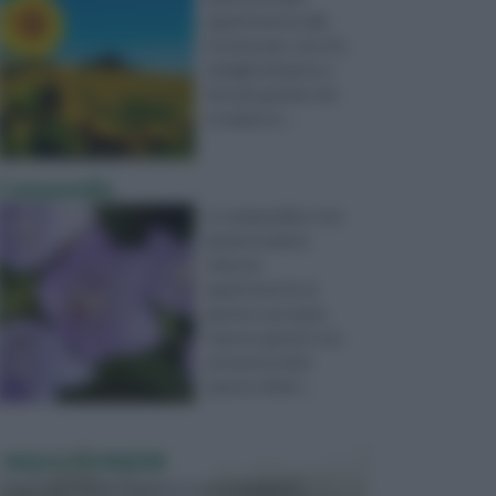
appartenente alle
Asteraceae, che è la
famiglia di piante a
fiori più grande che
troviamo in ...
Campanella
La campanella è una
graziosa pianta
erbacea
appartenente al
genere Leucojum.
Questo genere non
presenta molte
specie, infatti ...
VASI E FIORIERE
I vasi e le fioriere rientrano in una categoria