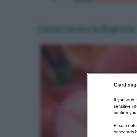
Prezzo:
in offerta su Amazo
Come curare la Begonia
Giardinag
If you wish 
sensitive in
confirm your
Please note
based ads b