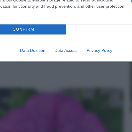
ri di
le mie petunie,che dopo
cation functionality and fraud prevention, and other user protection.
lo
una bellissima fioritura
iniziano a seccarsi alcuni
rami...
 notte splendida fioritura Bella decorazione
CONFIRM
n a: 7,99€
Data Deletion
Data Access
Privacy Policy