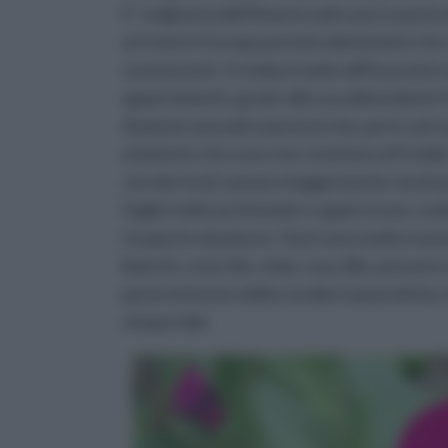
E’ originaria dell’America del sud, in part
arrivata in Europa portata dai botanici che
sconosciute. In Italia è molto diffusa ed è u
appartamenti, grazie alla sua abbondante 
di piante annuali e perenni che, però, nel
momento che esse non resistono al fredd
con dei fusti ramosi e leggermente vischi
foglie molto profumate e appiccicose, ovali
ricoperte di peluria. I fiori sono molto nume
bianchi, rossi, blu, viola, rosa, lilla, posso
parte inferiore della corolla è quasi dritta
cinque lobi.