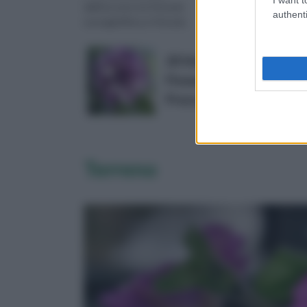
dall’incrocio tra Petunia
dei colorati e vistosi fio
authenti
nyctaginiflora e Petunia
petunia equivalente al
violacea. La petunia è
scoppio di ‘collera’ e...
origin...
20 Viola Moonflower Semi
Flower Garden casa
Prezzo:
in offerta su Amazo
Terreno