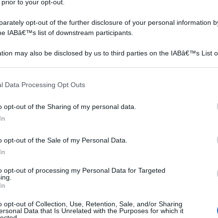
 prior to your opt-out.
rately opt-out of the further disclosure of your personal information by
the IABâ€™s list of downstream participants.
tion may also be disclosed by us to third parties on the IABâ€™s List o
articipants that may further disclose it to other third parties.
 that this website/app uses one or more Google services and may gath
l Data Processing Opt Outs
including but not limited to your visit or usage behaviour. You may click 
 to Google and its third-party tags to use your data for below specifi
o opt-out of the Sharing of my personal data.
ogle consent section.
In
o opt-out of the Sale of my Personal Data.
In
to opt-out of processing my Personal Data for Targeted
ing.
In
dini o anche in vaso, sia nelle forme erette, sia ricadenti;
o opt-out of Collection, Use, Retention, Sale, and/or Sharing
ersonal Data that Is Unrelated with the Purposes for which it
referibile l’esposizione in pieno sole; in mancanza di
lected.