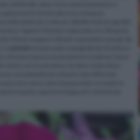
icolare del Brasile, dove cresce spontaneamente; è
 esploravano le foreste alla ricerca di specie
na delle piante più scelte per abbellire balconi, giardini,
fioritura. Il genere Petunia comprende circa 40 specie
 nostro Paese vengono coltivate come piante annuali, dal
o. Le
petunie
formano ampi cespugli alti dai 25 ai 60 cm,
osi, che hanno spesso un portamento ricadente; hanno
 e intere con tre nervature, di colore verde chiaro,
rosi, sono imbutiformi e di tanti colori differenti:
no essere di un unico colore (monocromi) o screziati; la
, mentre la parte superiore è larga ed è costituita da