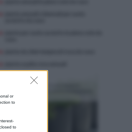
piante annuali in pieno sole da vaso
piante annuali o biennali per suolo
asciutto da vaso
piante per suolo asciutto in pieno sole da
vaso
piante da climi temperati rosa da vaso
piante a palla rosa annuali
VASI E FIORIERE
I vasi e le fioriere rientrano in una categoria
dell’arredamento da giardino piuttosto importante,
sonal or
c...
ection to
nterest-
closed to