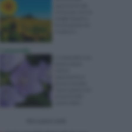
appartenente alle
Asteraceae, che è la
famiglia di piante a
fiori più grande che
troviamo in ...
Campanella
La campanella è una
graziosa pianta
erbacea
appartenente al
genere Leucojum.
Questo genere non
presenta molte
specie, infatti ...
Altre piante simili