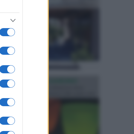
elementi molto importanti per arredare lo spazio e...
ILLUMINAZIONE GIARDINO
L’illuminazione del giardino solitamente viene
progettata in fase di realizzazione dello spazio verd...