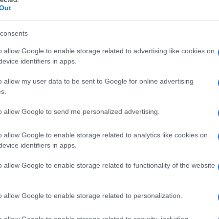
Out
 sono fragili e delicate, quindi è meglio evitare i luoghi
 sopporta il freddo che può causarne la morte.
consents
Petunia
petunie
o allow Google to enable storage related to advertising like cookies on
evice identifiers in apps.
o allow my user data to be sent to Google for online advertising
s.
to allow Google to send me personalized advertising.
o allow Google to enable storage related to analytics like cookies on
evice identifiers in apps.
o allow Google to enable storage related to functionality of the website
ggio
Buona sera, come si
Buongiorno a tutti, sono
te
presenta la pianta di
Mariella, ho già avuto
7-
petunia appena nata?
risposte esauriente su
o allow Google to enable storage related to personalization.
Grazie. Dario...
altre cose.Oggi vorrei
te
sapere che debbo fare con
o allow Google to enable storage related to security, including