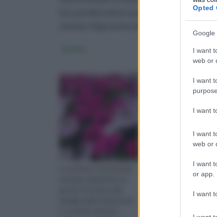
Opted 
luce produrranno scarse fioriture. Le piante
ventosi. Sopravvive al clima caldo, ma non
Google 
Surfinia
Significato Petunia
I want t
web or d
I want t
purpose
I want 
I want t
web or d
I want t
La surfinia è una petunia
In Inghilterra, il lingua
or app.
pendula. Appartiene al
dei fiori diffuso duran
genere Petunia e alla
l’epoca vittoriana (183
I want t
famiglia delle Solanaceae.
1901) considerò
E’ un ibrido derivato
l’esplosione dirompen
I want t