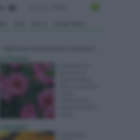
ENTO
ORTO
FRUTTI
VITA NEL VERDE
Pagine più visitate di questa settimana
La Petunia
La Petunia è una
pianta che non
sopporta molto la
siccità. In caso di un
terreno
eccessivamente
asciutto, la Petunia
è in gra ...
Calendula
La Calendula è