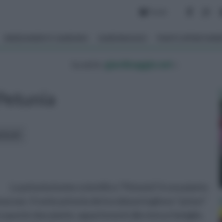
Forum
ARREDAMENTO GIARDINO
GIARDINAGGIO
PIANTE APPARTAM
tu sei in :
giardinaggio.net
»
Petunia
rticoli:
La petunia (nome scientifico “Petunia”) è una pianta
anaceae. Il nome petunia deriva dal portoghese “petun”
ra queste due piante, appartenenti alla stessa famiglia.