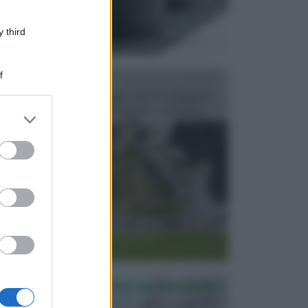
 third
f
FONTANE
Le fontane dei luoghi pubblici sono dei complessi
monumentali disegnati e realizzati da illustri per...
er and store
to grant or
ed purposes
PERGOLE E TETTOIE DA GIARDINO
Le pergole assieme alle tettoie rappresentano due