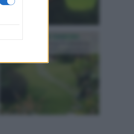
PROGETTAZIONE GIARDINI
Il giardino è uno spazio esterno che richiede una
particolare dedizione affinché sia organizzato in ...