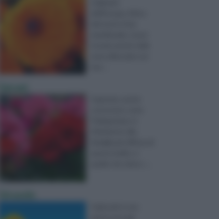
originaria
dell’Europa, Africa
del nord e Asia
meridionale; si può
trovare anche nelle
zone affacciate sul
mar ...
Gerani
Il geranio, anche
conosciuto come
Pelargonium, in
riferimento alla
famiglia più diffusa di
questo bulbo, è
quello che viene c ...
Girasole
Il girasole è una
pianta annuale