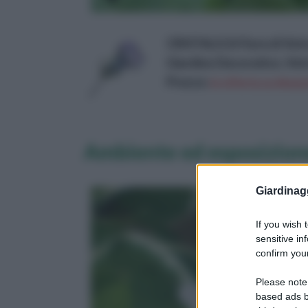
CRISTALICA Fiore di Vetro
Giardino Decorativo, Ve
Prezzo:
in offerta su Amazo
Ambiente ed esposizion
Giardinag
If you wish 
sensitive in
confirm your
Please note
based ads b