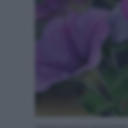
La petunia va posta in un substrato fertile 