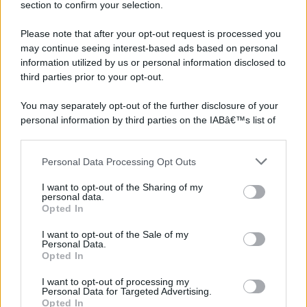
section to confirm your selection.
Please note that after your opt-out request is processed you
may continue seeing interest-based ads based on personal
information utilized by us or personal information disclosed to
third parties prior to your opt-out.
You may separately opt-out of the further disclosure of your
personal information by third parties on the IABâ€™s list of
downstream participants.
Personal Data Processing Opt Outs
This information may also be disclosed by us to third parties
on the IABâ€™s List of Downstream Participants that may
I want to opt-out of the Sharing of my
further disclose it to other third parties.
personal data.
Opted In
Please note that this website/app uses one or more Google
services and may gather and store information including but
I want to opt-out of the Sale of my
Personal Data.
not limited to your visit or usage behaviour. You may click to
Opted In
grant or deny consent to Google and its third-party tags to
use your data for below specified purposes in below Google
I want to opt-out of processing my
consent section.
Personal Data for Targeted Advertising.
Opted In