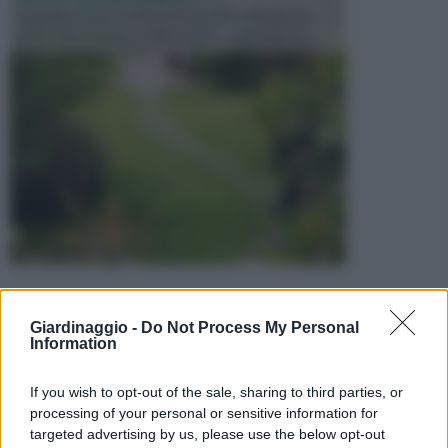
Il giardino è uno spazio esterno che richiede una
particolare dedizione affinché sia organizzato in ...
Giardinaggio -
Do Not Process My Personal
Information
If you wish to opt-out of the sale, sharing to third parties, or
processing of your personal or sensitive information for
targeted advertising by us, please use the below opt-out